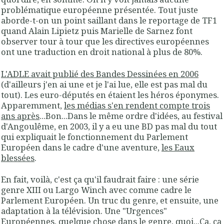
problématique européenne présentée. Tout juste
aborde-t-on un point saillant dans le reportage de TF1
quand Alain Lipietz puis Marielle de Sarnez font
observer tour à tour que les directives européennes
ont une traduction en droit national à plus de 80%.
L'ADLE avait publié des Bandes Dessinées en 2006
(d'ailleurs j'en ai une et je l'ai lue, elle est pas mal du
tout). Les euro-députés en étaient les héros éponymes.
Apparemment,
les médias s'en rendent compte trois
ans après
...Bon...Dans le même ordre d'idées, au festival
d'Angoulême, en 2003, il y a eu une BD pas mal du tout
qui expliquait le fonctionnement du Parlement
Européen dans le cadre d'une aventure,
les Eaux
blessées
.
En fait, voilà, c'est ça qu'il faudrait faire : une série
genre XIII ou Largo Winch avec comme cadre le
Parlement Européen. Un truc du genre, et ensuite, une
adaptation à la télévision. Une
"
Urgences
"
Européennes
, quelque chose dans le genre, quoi...Ça, ça