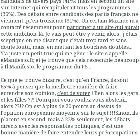
candidats de divers pays (41%) mais en second un site
sur Internet qui récapitulerait tous les programmes
(36%). Des débats entre candidats des partis français ne
viennent qu'en troisième (31%). Un certain Maxime m'a
contacté récemment pour
participer à un site qui aurait
cette ambition-là
. Je vais peut-être y venir, alors ; j'étais
sceptique en me disant que c'était trop tard et sans
doute foutu, mais, en mettant les bouchées doubles...
Y'a juste un petit truc qui me gêne : le site s'appelle
eManifesto.fr, et je trouve que cela ressemble beaucoup
à Il Manifesto, le programme du PS...
Ce que je trouve bizarre, c'est qu'en France, ils sont
65% à penser que
la meilleure manière de faire
entendre son opinion
,
c'est de voter
! Ben alors les gars
et les filles ??! Pourquoi vous voulez vous abstenir,
alors ??!? On est à plus de 20 points au dessus de
l'opinion européenne moyenne sur le sujet !!!Sinon, ils
placent en second, mais à 23% seulement, les débats
directs avec les responsables politiques, c'est une
bonne manière de faire entendre leurs préoccupations.