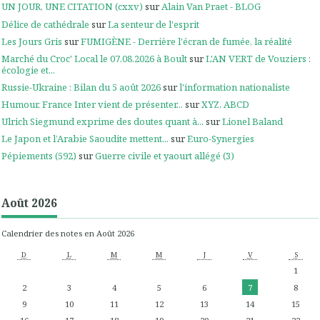
UN JOUR, UNE CITATION (cxxv)
sur
Alain Van Praet - BLOG
Délice de cathédrale
sur
La senteur de l'esprit
Les Jours Gris
sur
FUMIGÈNE - Derrière l'écran de fumée, la réalité
Marché du Croc' Local le 07.08.2026 à Boult
sur
L'AN VERT de Vouziers :
écologie et...
Russie-Ukraine : Bilan du 5 août 2026
sur
l'information nationaliste
Humour. France Inter vient de présenter...
sur
XYZ, ABCD
Ulrich Siegmund exprime des doutes quant à...
sur
Lionel Baland
Le Japon et l’Arabie Saoudite mettent...
sur
Euro-Synergies
Pépiements (592)
sur
Guerre civile et yaourt allégé (3)
Août 2026
Calendrier des notes en Août 2026
D
L
M
M
J
V
S
1
2
3
4
5
6
7
8
9
10
11
12
13
14
15