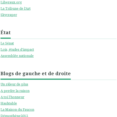
Liberaux.org
La Tribune de l'Art
Skycraper
État
Le Sénat
Lois, études d'impact
Assemblée nationale
Blogs de gauche et de droite
Un râleur de plus
A perdre la raison
A toi l'honneur
Hashtable
La Maison du Faucon
Démosthène2012