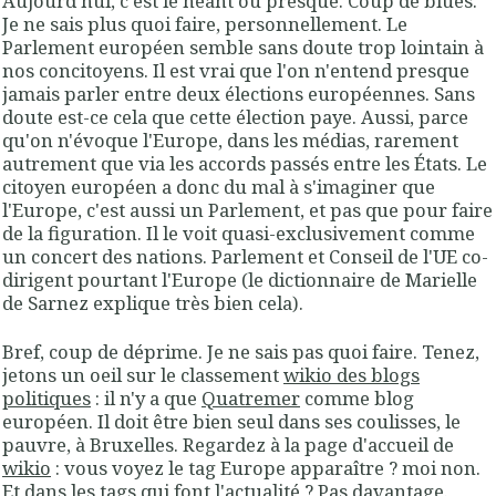
Aujourd'hui, c'est le néant ou presque. Coup de blues.
Je ne sais plus quoi faire, personnellement. Le
Parlement européen semble sans doute trop lointain à
nos concitoyens. Il est vrai que l'on n'entend presque
jamais parler entre deux élections européennes. Sans
doute est-ce cela que cette élection paye. Aussi, parce
qu'on n'évoque l'Europe, dans les médias, rarement
autrement que via les accords passés entre les États. Le
citoyen européen a donc du mal à s'imaginer que
l'Europe, c'est aussi un Parlement, et pas que pour faire
de la figuration. Il le voit quasi-exclusivement comme
un concert des nations. Parlement et Conseil de l'UE co-
dirigent pourtant l'Europe (le dictionnaire de Marielle
de Sarnez explique très bien cela).
Bref, coup de déprime. Je ne sais pas quoi faire. Tenez,
jetons un oeil sur le classement
wikio des blogs
politiques
: il n'y a que
Quatremer
comme blog
européen. Il doit être bien seul dans ses coulisses, le
pauvre, à Bruxelles. Regardez à la page d'accueil de
wikio
: vous voyez le tag Europe apparaître ? moi non.
Et dans les tags qui font l'actualité ? Pas davantage.