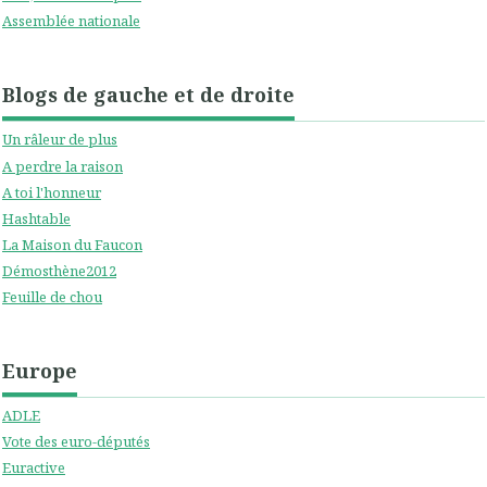
Assemblée nationale
Blogs de gauche et de droite
Un râleur de plus
A perdre la raison
A toi l'honneur
Hashtable
La Maison du Faucon
Démosthène2012
Feuille de chou
Europe
ADLE
Vote des euro-députés
Euractive