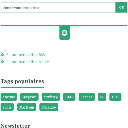
S'abonner au flux RSS
S'abonner au flux ATOM
Tags populaires
Europe
Bayrou
Sarkozy
UMP
Sarnez
PS
UDF
école
MoDem
Delanoë
Newsletter