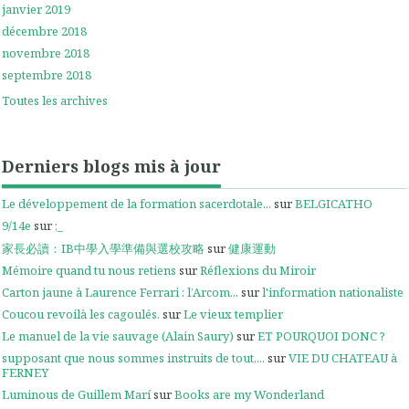
janvier 2019
décembre 2018
novembre 2018
septembre 2018
Toutes les archives
Derniers blogs mis à jour
Le développement de la formation sacerdotale...
sur
BELGICATHO
9/14e
sur
;_
家長必讀：IB中學入學準備與選校攻略
sur
健康運動
Mémoire quand tu nous retiens
sur
Réflexions du Miroir
Carton jaune à Laurence Ferrari : l’Arcom...
sur
l'information nationaliste
Coucou revoilà les cagoulés.
sur
Le vieux templier
Le manuel de la vie sauvage (Alain Saury)
sur
ET POURQUOI DONC ?
supposant que nous sommes instruits de tout,...
sur
VIE DU CHATEAU à
FERNEY
Luminous de Guillem Marí
sur
Books are my Wonderland