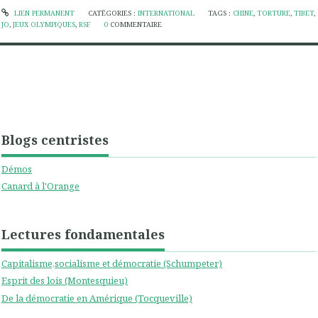
LIEN PERMANENT
CATÉGORIES :
INTERNATIONAL
TAGS :
CHINE
,
TORTURE
,
TIBET
,
JO
,
JEUX OLYMPIQUES
,
RSF
0
COMMENTAIRE
Blogs centristes
Démos
Canard à l'Orange
Lectures fondamentales
Capitalisme,socialisme et démocratie (Schumpeter)
Esprit des lois (Montesquieu)
De la démocratie en Amérique (Tocqueville)