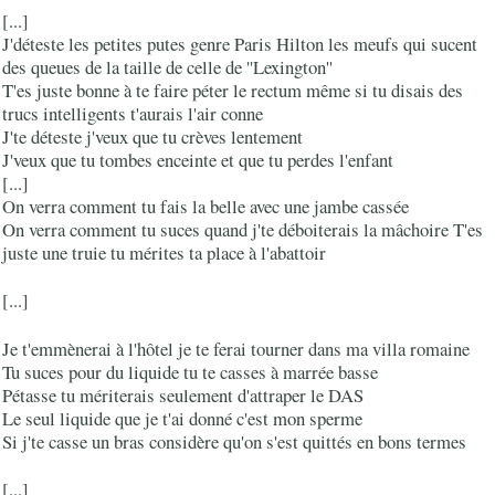
[...]
J'déteste les petites putes genre Paris Hilton les meufs qui sucent
des queues de la taille de celle de ''Lexington''
T'es juste bonne à te faire péter le rectum même si tu disais des
trucs intelligents t'aurais l'air conne
J'te déteste j'veux que tu crèves lentement
J'veux que tu tombes enceinte et que tu perdes l'enfant
[...]
On verra comment tu fais la belle avec une jambe cassée
On verra comment tu suces quand j'te déboiterais la mâchoire
T'es
juste une truie tu mérites ta place à l'abattoir
[...]
Je t'emmènerai à l'hôtel je te ferai tourner dans ma villa romaine
Tu suces pour du liquide tu te casses à marrée basse
Pétasse tu mériterais seulement d'attraper le DAS
Le seul liquide que je t'ai donné c'est mon sperme
Si j'te casse un bras considère qu'on s'est quittés en bons termes
[...]