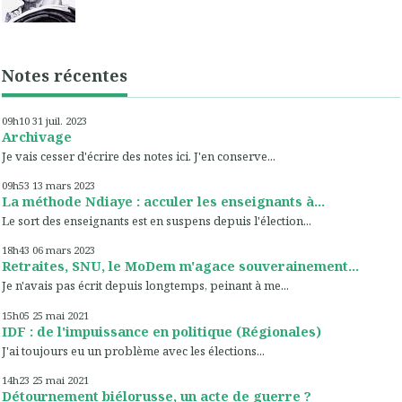
Notes récentes
09h10
31
juil. 2023
Archivage
Je vais cesser d'écrire des notes ici. J'en conserve...
09h53
13
mars 2023
La méthode Ndiaye : acculer les enseignants à...
Le sort des enseignants est en suspens depuis l'élection...
18h43
06
mars 2023
Retraites, SNU, le MoDem m'agace souverainement...
Je n'avais pas écrit depuis longtemps, peinant à me...
15h05
25
mai 2021
IDF : de l'impuissance en politique (Régionales)
J'ai toujours eu un problème avec les élections...
14h23
25
mai 2021
Détournement biélorusse, un acte de guerre ?