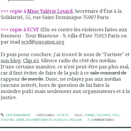
>>> copie à
Mme Valérie Letard,
Secrétaire d'État à la
Solidarité, 55, rue Saint-Dominique 75007 Paris
>>> copie à ECVF
(Elu-es contre les violences faites aux
femmes) - Tour Mantoue - 9, villa d’Este 75013 Paris ou
par mail
ecvf@ouvaton.org
Et puis pour conclure, j'ai trouvé le nom de "l'artiste" et
son blog
.
Clip ici
. Silence radio du côté des médias.
D'une certaine manière, ce n'est peut-être pas plus mal,
car il faut éviter de faire de la pub à ce
sale connard de
rappeur
de merde
. Donc, ne relayez pas aux médias
(aucune intérêt, hors de question de lui faire la
moindre pub) mais seulement aux organisateurs et à la
justice.
LIEN PERMANENT
CATÉGORIES :
SOCIÉTÉ
TAGS :
FEMME
,
VIOLENCE
,
VIOL
,
TORTURE
,
CRIME
,
RAP
,
PRINTEMPS DE BOURGES
,
ORELSAN
21
COMMENTAIRES