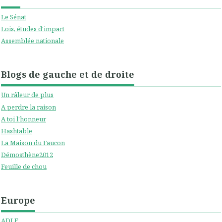
Le Sénat
Lois, études d'impact
Assemblée nationale
Blogs de gauche et de droite
Un râleur de plus
A perdre la raison
A toi l'honneur
Hashtable
La Maison du Faucon
Démosthène2012
Feuille de chou
Europe
ADLE