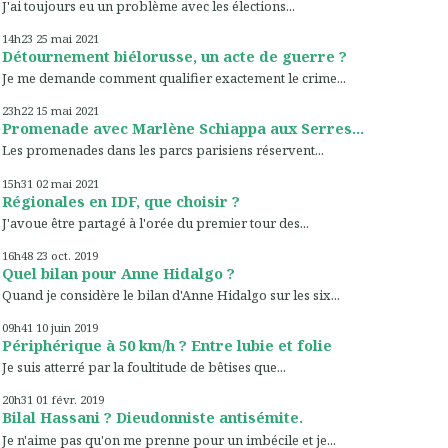
J'ai toujours eu un problème avec les élections...
14h23
25
mai 2021
Détournement biélorusse, un acte de guerre ?
Je me demande comment qualifier exactement le crime...
23h22
15
mai 2021
Promenade avec Marlène Schiappa aux Serres...
Les promenades dans les parcs parisiens réservent...
15h31
02
mai 2021
Régionales en IDF, que choisir ?
J'avoue être partagé à l'orée du premier tour des...
16h48
23
oct. 2019
Quel bilan pour Anne Hidalgo ?
Quand je considère le bilan d'Anne Hidalgo sur les six...
09h41
10
juin 2019
Périphérique à 50 km/h ? Entre lubie et folie
Je suis atterré par la foultitude de bêtises que...
20h31
01
févr. 2019
Bilal Hassani ? Dieudonniste antisémite.
Je n'aime pas qu'on me prenne pour un imbécile et je...