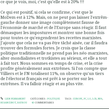
ce que je vois, moi, c'est qu'elle est à 20% !!!
Ce qui est positif, si cela se confirme, c'est que le
MoDem est à 12%. Mais, on ne peut pas laisser l'extrêm-
gauche donner une image complètement fausse de
l'économie de marché et de l'Europe sans réagir. Il faut
démasquer les impostures et montrer une bonne fois
pour toutes ce qu'engendrent les recettes marxistes.
J'ajoute que cela ne va pas être tâché aisée, car il faudra
trouver des formules fortes. Je crois que la classe
politique traditionnelle ne prend pas les néo-marxistes,
alter-mondialistes et trotkistes au sérieux, et elle a tout
à fait tort. Nous sommes en temps de crise, et la crise
profite généralement aux extrêmes. Si l'on compte que
Villiers et le FN totalisent 11%, on observe qu'un tiers
de l'électorat français est prêt à se porter sur les
extrêmes. Il va falloir réagir et au plus vite.
LIEN PERMANENT
CATÉGORIES :
POLITIQUE
TAGS :
EUROPE
,
PC
,
LO
,
LCR
,
NPA
,
BESANCENOT
,
BAYROU
40
COMMENTAIRES