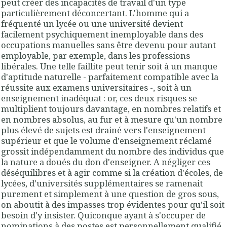
peut créer des incapacités de travail d'un type
particulièrement déconcertant
.
L'homme qui a
fréquenté un lycée ou une université devient
facilement psychiquement inemployable dans des
occupations manuelles sans être devenu pour autant
employable, par exemple, dans les professions
libérales
.
Une telle faillite
peut tenir
soit à un manque
d'aptitude naturelle
- parfaitement compatible avec la
réussite aux examens universitaires -,
soit à un
enseignement inadéquat
: or, ces deux risques se
multiplient toujours davantage, en nombres relatifs et
en nombres absolus, au fur et à mesure qu'un nombre
plus élevé de sujets est drainé vers l'enseignement
supérieur et que le volume d'enseignement réclamé
grossit indépendamment du nombre des individus que
la nature a doués du don d'enseigner. A négliger ces
déséquilibres et à agir comme si la création d'écoles, de
lycées, d'universités supplémentaires se ramenait
purement et simplement à une question de gros sous,
on aboutit à des impasses trop évidentes pour qu'il soit
besoin d'y insister. Quiconque ayant à s'occuper de
nominations à des postes est personnellement qualifié