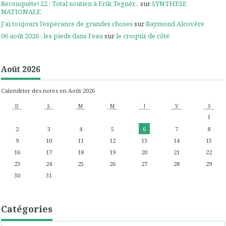
Reconquête! 22 : Total soutien à Erik Tegnér...
sur
SYNTHESE
NATIONALE
J’ai toujours l’espérance de grandes choses
sur
Raymond Alcovère
06 août 2026 : les pieds dans l'eau
sur
le croquis de côté
Août 2026
Calendrier des notes en Août 2026
D
L
M
M
J
V
S
1
2
3
4
5
6
7
8
9
10
11
12
13
14
15
16
17
18
19
20
21
22
23
24
25
26
27
28
29
30
31
Catégories