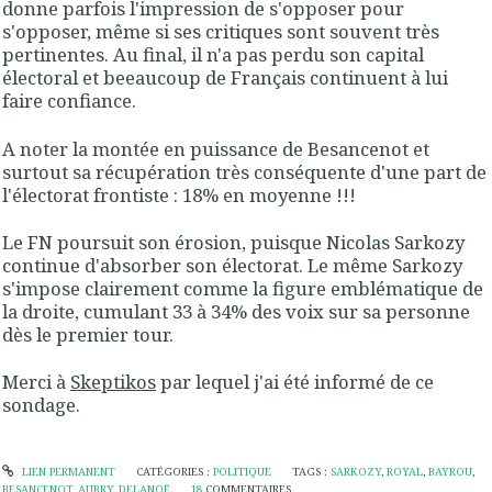
donne parfois l'impression de s'opposer pour
s'opposer, même si ses critiques sont souvent très
pertinentes. Au final, il n'a pas perdu son capital
électoral et beeaucoup de Français continuent à lui
faire confiance.
A noter la montée en puissance de Besancenot et
surtout sa récupération très conséquente d'une part de
l'électorat frontiste : 18% en moyenne !!!
Le FN poursuit son érosion, puisque Nicolas Sarkozy
continue d'absorber son électorat. Le même Sarkozy
s'impose clairement comme la figure emblématique de
la droite, cumulant 33 à 34% des voix sur sa personne
dès le premier tour.
Merci à
Skeptikos
par lequel j'ai été informé de ce
sondage.
LIEN PERMANENT
CATÉGORIES :
POLITIQUE
TAGS :
SARKOZY
,
ROYAL
,
BAYROU
,
BESANCENOT
,
AUBRY
,
DELANOË
18
COMMENTAIRES