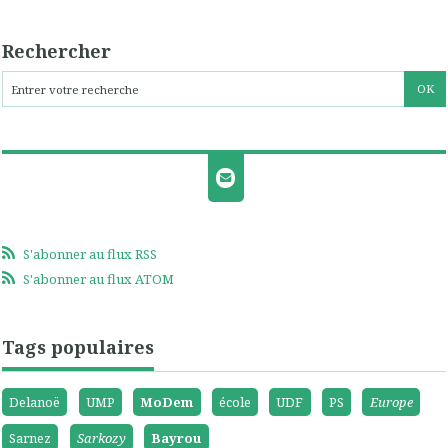
Rechercher
S'abonner au flux RSS
S'abonner au flux ATOM
Tags populaires
Delanoë
UMP
MoDem
école
UDF
PS
Europe
Sarnez
Sarkozy
Bayrou