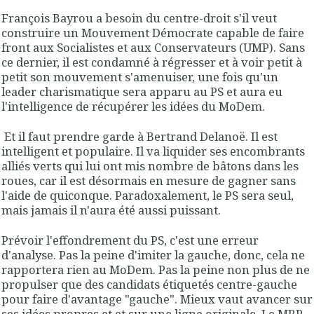
François Bayrou a besoin du centre-droit s'il veut
construire un Mouvement Démocrate capable de faire
front aux Socialistes et aux Conservateurs (UMP). Sans
ce dernier, il est condamné à régresser et à voir petit à
petit son mouvement s'amenuiser, une fois qu'un
leader charismatique sera apparu au PS et aura eu
l'intelligence de récupérer les idées du MoDem.
Et il faut prendre garde à Bertrand Delanoë. Il est
intelligent et populaire. Il va liquider ses encombrants
alliés verts qui lui ont mis nombre de bâtons dans les
roues, car il est désormais en mesure de gagner sans
l'aide de quiconque. Paradoxalement, le PS sera seul,
mais jamais il n'aura été aussi puissant.
Prévoir l'effondrement du PS, c'est une erreur
d'analyse. Pas la peine d'imiter la gauche, donc, cela ne
rapportera rien au MoDem. Pas la peine non plus de ne
propulser que des candidats étiquetés centre-gauche
pour faire d'avantage "gauche". Mieux vaut avancer sur
ses idées propres et et sur une ligne originale. Le MRP