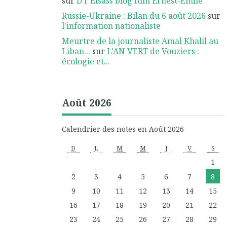
sur
D'r Elsass blog fum Ernest-Emile
Russie-Ukraine : Bilan du 6 août 2026
sur
l'information nationaliste
Meurtre de la journaliste Amal Khalil au
Liban...
sur
L'AN VERT de Vouziers :
écologie et...
Août 2026
Calendrier des notes en Août 2026
D
L
M
M
J
V
S
1
2
3
4
5
6
7
8
9
10
11
12
13
14
15
16
17
18
19
20
21
22
23
24
25
26
27
28
29