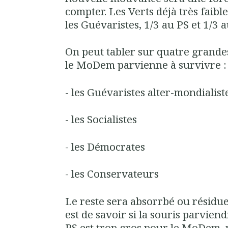
compter. Les Verts déjà très faibl
les Guévaristes, 1/3 au PS et 1/3
On peut tabler sur quatre grandes
le MoDem parvienne à survivre :
- les Guévaristes alter-mondialist
- les Socialistes
- les Démocrates
- les Conservateurs
Le reste sera absorrbé ou résidue
est de savoir si la souris parvien
PS est trop gros pour le MoDem, m