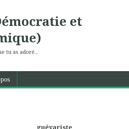
Démocratie et
mique)
e tu as adoré...
opos
guévariste