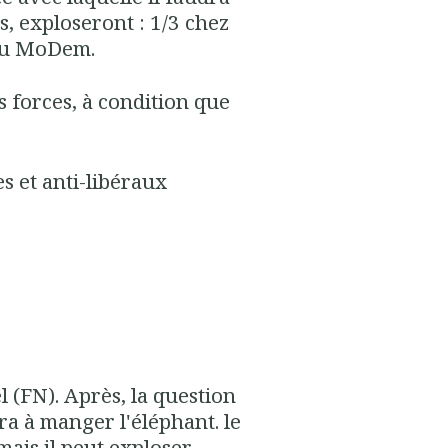
es, exploseront : 1/3 chez
 au MoDem.
 forces, à condition que
es et anti-libéraux
l (FN). Après, la question
dra à manger l'éléphant. le
ais il peut exploser,