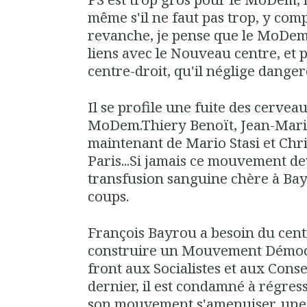
même s'il ne faut pas trop, y comp
revanche, je pense que le MoDem
liens avec le Nouveau centre, et 
centre-droit, qu'il néglige dang
Il se profile une fuite des cervea
MoDem.Thiery Benoït, Jean-Mari
maintenant de Mario Stasi et Chri
Paris...Si jamais ce mouvement de
transfusion sanguine chère à Bay
coups.
François Bayrou a besoin du centr
construire un Mouvement Démocr
front aux Socialistes et aux Cons
dernier, il est condamné à régresse
son mouvement s'amenuiser, une 