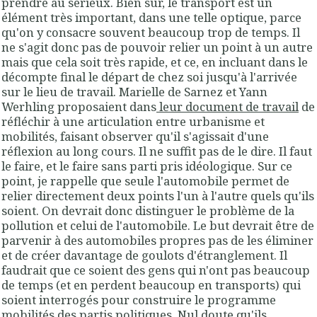
prendre au sérieux. Bien sûr, le transport est un
élément très important, dans une telle optique, parce
qu'on y consacre souvent beaucoup trop de temps. Il
ne s'agit donc pas de pouvoir relier un point à un autre
mais que cela soit très rapide, et ce, en incluant dans le
décompte final le départ de chez soi jusqu'à l'arrivée
sur le lieu de travail. Marielle de Sarnez et Yann
Werhling proposaient dans
leur document de travail
de
réfléchir à une articulation entre urbanisme et
mobilités, faisant observer qu'il s'agissait d'une
réflexion au long cours. Il ne suffit pas de le dire. Il faut
le faire, et le faire sans parti pris idéologique. Sur ce
point, je rappelle que seule l'automobile permet de
relier directement deux points l'un à l'autre quels qu'ils
soient. On devrait donc distinguer le problème de la
pollution et celui de l'automobile. Le but devrait être de
parvenir à des automobiles propres pas de les éliminer
et de créer davantage de goulots d'étranglement. Il
faudrait que ce soient des gens qui n'ont pas beaucoup
de temps (et en perdent beaucoup en transports) qui
soient interrogés pour construire le programme
mobilités des partis politiques. Nul doute qu'ils