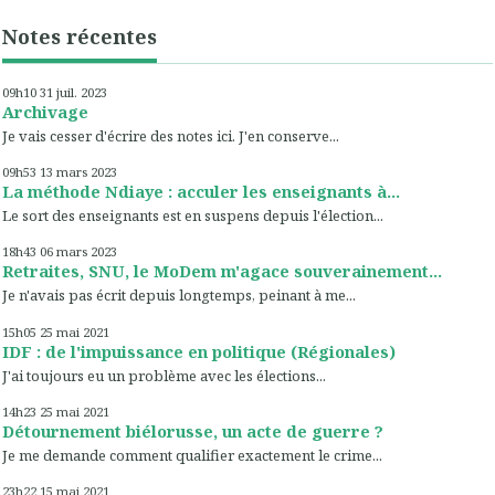
Notes récentes
09h10
31
juil. 2023
Archivage
Je vais cesser d'écrire des notes ici. J'en conserve...
09h53
13
mars 2023
La méthode Ndiaye : acculer les enseignants à...
Le sort des enseignants est en suspens depuis l'élection...
18h43
06
mars 2023
Retraites, SNU, le MoDem m'agace souverainement...
Je n'avais pas écrit depuis longtemps, peinant à me...
15h05
25
mai 2021
IDF : de l'impuissance en politique (Régionales)
J'ai toujours eu un problème avec les élections...
14h23
25
mai 2021
Détournement biélorusse, un acte de guerre ?
Je me demande comment qualifier exactement le crime...
23h22
15
mai 2021