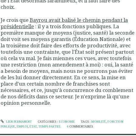
de l'État désormais faramineux, et il faut faire des
choix.
Je crois que
Bayrou avait balisé le chemin pendant la
présidentielle
: il y a trois fonctions publiques. La
première manque de moyens (justice, santé) la seconde
doit voit ses moyens garantis (Éducation Nationale) et
la troisième doit faire des efforts de productivité, avec
toutefois une contrainte, que l'État soit présent partout
où cela va mal. Je fais miennes ces vues, avec toutefois
une restriction (mon amendement à moi) : oui, la santé
a besoin de moyens, mais nous ne pourrons pas éviter
de les lui donner directement. En ce sens, la mise en
place d'un certain nombre de franchises sont
nécessaires, et ce, jusqu'à concurrence du comblement
de nos déficits dans ce secteur. Je n'exprime là qu'une
opinion personnelle.
LIEN PERMANENT
CATÉGORIES :
ECONOMIE
TAGS :
MOBILITÉ
,
FONCTION
PUBLIQUE
,
EMPLOI
,
ÉTAT
,
TEMPS PARTIEL
4
COMMENTAIRES