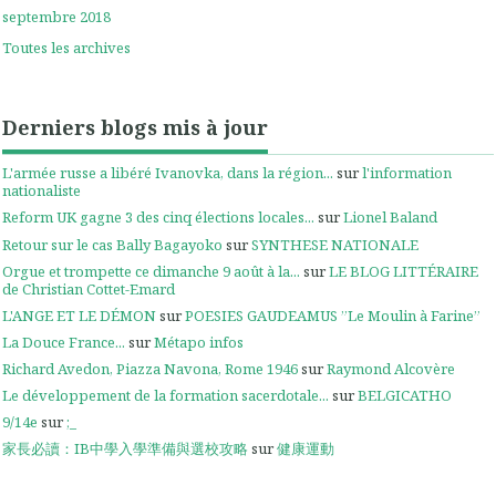
septembre 2018
Toutes les archives
Derniers blogs mis à jour
L'armée russe a libéré Ivanovka, dans la région...
sur
l'information
nationaliste
Reform UK gagne 3 des cinq élections locales...
sur
Lionel Baland
Retour sur le cas Bally Bagayoko
sur
SYNTHESE NATIONALE
Orgue et trompette ce dimanche 9 août à la...
sur
LE BLOG LITTÉRAIRE
de Christian Cottet-Emard
L'ANGE ET LE DÉMON
sur
POESIES GAUDEAMUS ”Le Moulin à Farine”
La Douce France...
sur
Métapo infos
Richard Avedon, Piazza Navona, Rome 1946
sur
Raymond Alcovère
Le développement de la formation sacerdotale...
sur
BELGICATHO
9/14e
sur
;_
家長必讀：IB中學入學準備與選校攻略
sur
健康運動