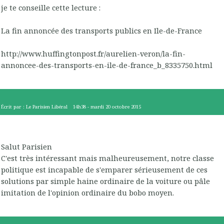
je te conseille cette lecture :
La fin annoncée des transports publics en Ile-de-France
http://www.huffingtonpost.fr/aurelien-veron/la-fin-
annoncee-des-transports-en-ile-de-france_b_8335750.html
Écrit par :
Le Parisien Libéral
14h38
-
mardi 20
octobre 2015
Salut Parisien
C'est très intéressant mais malheureusement, notre classe
politique est incapable de s'emparer sérieusement de ces
solutions par simple haine ordinaire de la voiture ou pâle
imitation de l'opinion ordinaire du bobo moyen.