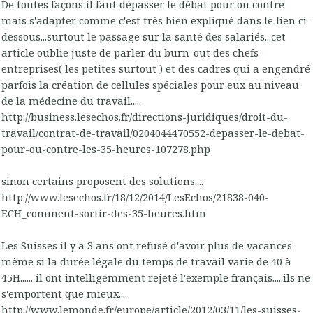
De toutes façons il faut dépasser le débat pour ou contre
mais s'adapter comme c'est très bien expliqué dans le lien ci-
dessous...surtout le passage sur la santé des salariés...cet
article oublie juste de parler du burn-out des chefs
entreprises( les petites surtout ) et des cadres qui a engendré
parfois la création de cellules spéciales pour eux au niveau
de la médecine du travail.....
http://business.lesechos.fr/directions-juridiques/droit-du-
travail/contrat-de-travail/0204044470552-depasser-le-debat-
pour-ou-contre-les-35-heures-107278.php
sinon certains proposent des solutions....
http://www.lesechos.fr/18/12/2014/LesEchos/21838-040-
ECH_comment-sortir-des-35-heures.htm
Les Suisses il y a 3 ans ont refusé d'avoir plus de vacances
même si la durée légale du temps de travail varie de 40 à
45H...... il ont intelligemment rejeté l'exemple français.....ils ne
s'emportent que mieux....
http://www.lemonde.fr/europe/article/2012/03/11/les-suisses-