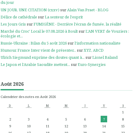
du jour
UN JOUR, UNE CITATION (cxxv)
sur
Alain Van Praet - BLOG
Délice de cathédrale
sur
La senteur de l'esprit
Les Jours Gris
sur
FUMIGÈNE - Derrière l'écran de fumée, la réalité
Marché du Croc' Local le 07.08.2026 à Boult
sur
L'AN VERT de Vouziers :
écologie et...
Russie-Ukraine : Bilan du 5 août 2026
sur
l'information nationaliste
Humour. France Inter vient de présenter...
sur
XYZ, ABCD
Ulrich Siegmund exprime des doutes quant à...
sur
Lionel Baland
Le Japon et l’Arabie Saoudite mettent...
sur
Euro-Synergies
Août 2026
Calendrier des notes en Août 2026
D
L
M
M
J
V
S
1
2
3
4
5
6
7
8
9
10
11
12
13
14
15
16
17
18
19
20
21
22