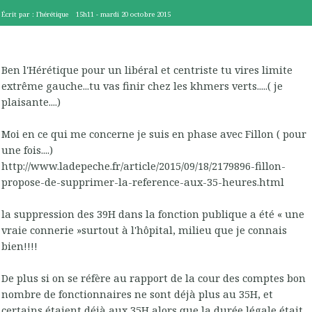
Écrit par :
l'hérétique
15h11
-
mardi 20
octobre 2015
Ben l'Hérétique pour un libéral et centriste tu vires limite
extrême gauche...tu vas finir chez les khmers verts.....( je
plaisante....)
Moi en ce qui me concerne je suis en phase avec Fillon ( pour
une fois....)
http://www.ladepeche.fr/article/2015/09/18/2179896-fillon-
propose-de-supprimer-la-reference-aux-35-heures.html
la suppression des 39H dans la fonction publique a été « une
vraie connerie »surtout à l'hôpital, milieu que je connais
bien!!!!
De plus si on se réfère au rapport de la cour des comptes bon
nombre de fonctionnaires ne sont déjà plus au 35H, et
certains étaient déjà aux 35H alors que la durée légale était