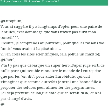
Écrit par :
batman
22h14
-
vendredi 23
octobre 2015
@Europium,
Vous ai suggéré il y a longtemps d'opter pour une paire de
lentilles, c'est dommage que vous n'ayez pas suivi mon
conseil^^^.
Ensuite, je comprends aujourd'hui, pour quelles raisons vos
"amis" vous avaient baptisé ainsi...
Si j'en crois les sites scientifiques, cela pollue un max! :o))
@L'héré,
V'la t'y pas que débarque un super héro...Super juge sorti de
nulle part! Qui semble connaitre le monde de l'entreprise
que par les "on-dit"; pour aider Eurobidule, qui doit
s'imaginer que comme autrefois je serai une bonne fille à
proposer des soluces pour alimenter des programmes.
J'ai déjà prévenu de longue date que ce serait NON, et n'ai
pas changé d'avis.
@+