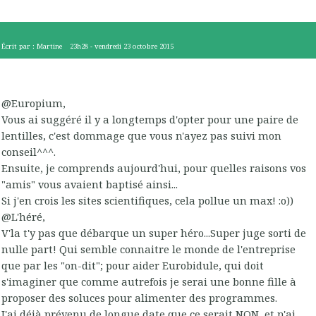
Écrit par :
Martine
23h28
-
vendredi 23
octobre 2015
@Europium,
Vous ai suggéré il y a longtemps d'opter pour une paire de
lentilles, c'est dommage que vous n'ayez pas suivi mon
conseil^^^.
Ensuite, je comprends aujourd'hui, pour quelles raisons vos
"amis" vous avaient baptisé ainsi...
Si j'en crois les sites scientifiques, cela pollue un max! :o))
@L'héré,
V'la t'y pas que débarque un super héro...Super juge sorti de
nulle part! Qui semble connaitre le monde de l'entreprise
que par les "on-dit"; pour aider Eurobidule, qui doit
s'imaginer que comme autrefois je serai une bonne fille à
proposer des soluces pour alimenter des programmes.
J'ai déjà prévenu de longue date que ce serait NON, et n'ai