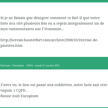
Si je ne faisais que dénigrer comment ce fait-il que notre
hôte m'a cité plusieurs fois ou a repris intégralement un de
mes commentaires sue l"économie....
http://heresie.hautetfort.com/archive/2008/10/16/crise-de-
pauvres.htm
Écrit par :
Europium
07h34
-
mardi 27
octobre 2015
Z'avez vu, le lien est passé aux oubliettes, notre hote sait etre
taquin :) CQFD...
Bonne nuit Europium