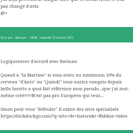
pas changé d'avis.
@+
Écrit par :
Martine
23h28
-
vendredi 23
octobre 2015
Logiquement d'accord avec Batman
Quand à "la Martine" si vous aviez au minimum 10% du
cerveau "d'Anto" ou "Quindi" vous auriez compris depuis
belle lurette a quoi fait référence mon pseudo....que j'ai moi-
même créé!!!!!N'est pas pro-Européen qui veut....
Sinon pour vous "défouler" il existe des sites spécialisés
https://duckduckgo.com/?q=site+de+haters&t=ffsb&ia=video