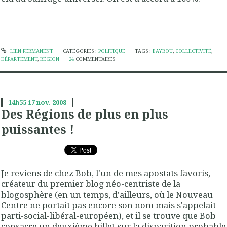
LIEN PERMANENT
CATÉGORIES :
POLITIQUE
TAGS :
BAYROU
,
COLLECTIVITÉ
,
DÉPARTEMENT
,
RÉGION
24
COMMENTAIRES
14h55
17
nov. 2008
Des Régions de plus en plus
puissantes !
Je reviens de chez Bob, l'un de mes apostats favoris,
créateur du premier blog néo-centriste de la
blogosphère (en un temps, d'ailleurs, où le Nouveau
Centre ne portait pas encore son nom mais s'appelait
parti-social-libéral-européen), et il se trouve que Bob
consacre
un deuxième billet sur la disparition probable