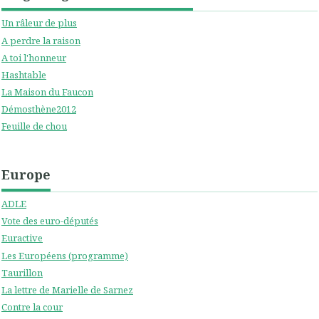
Un râleur de plus
A perdre la raison
A toi l'honneur
Hashtable
La Maison du Faucon
Démosthène2012
Feuille de chou
Europe
ADLE
Vote des euro-députés
Euractive
Les Européens (programme)
Taurillon
La lettre de Marielle de Sarnez
Contre la cour