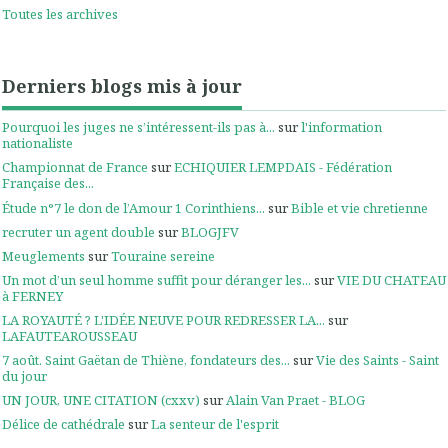
Toutes les archives
Derniers blogs mis à jour
Pourquoi les juges ne s’intéressent-ils pas à...
sur
l'information
nationaliste
Championnat de France
sur
ECHIQUIER LEMPDAIS - Fédération
Française des...
Étude n°7 le don de l’Amour 1 Corinthiens...
sur
Bible et vie chretienne
recruter un agent double
sur
BLOGJFV
Meuglements
sur
Touraine sereine
Un mot d’un seul homme suffit pour déranger les...
sur
VIE DU CHATEAU
à FERNEY
LA ROYAUTÉ ? L'IDÉE NEUVE POUR REDRESSER LA...
sur
LAFAUTEAROUSSEAU
7 août. Saint Gaëtan de Thiène, fondateurs des...
sur
Vie des Saints - Saint
du jour
UN JOUR, UNE CITATION (cxxv)
sur
Alain Van Praet - BLOG
Délice de cathédrale
sur
La senteur de l'esprit