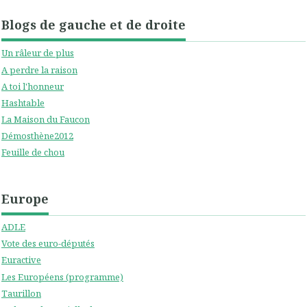
Blogs de gauche et de droite
Un râleur de plus
A perdre la raison
A toi l'honneur
Hashtable
La Maison du Faucon
Démosthène2012
Feuille de chou
Europe
ADLE
Vote des euro-députés
Euractive
Les Européens (programme)
Taurillon