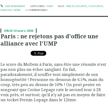
LIEN PERMANENT
CATÉGORIES :
PARIS
TAGS :
UMP
,
PS
,
DELANOË
,
CASTAGNOU
,
PANAFIEU
,
14ÈME
14
COMMENTAIRES
09h30
10
mars 2008
Paris : ne rejetons pas d'office une
alliance avec l'UMP
Le score du MoDem à Paris, sans être une réussite n'est
pas non plus un échec sanglant. En fait,
paradoxalement, il souffre tout simplement de son
homogénéïté ! Personne en-dessous de 6.5%, mais du
coup, très peu au-dessus de 10% ! On peut pester en
songeant que Corine Lepage rate le second tour à 28
voix près, et surtout, qu'il n'y ait pas eu moyen de faire
un tocket Pernin-Lepage dans le 12ème.