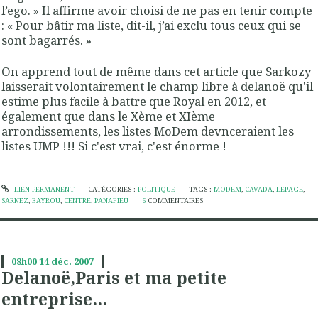
l’ego. » Il affirme avoir choisi de ne pas en tenir compte
: « Pour bâtir ma liste, dit-il, j’ai exclu tous ceux qui se
sont bagarrés. »
On apprend tout de même dans cet article que Sarkozy
laisserait volontairement le champ libre à delanoë qu'il
estime plus facile à battre que Royal en 2012, et
également que dans le Xème et XIème
arrondissements, les listes MoDem devnceraient les
listes UMP !!! Si c'est vrai, c'est énorme !
LIEN PERMANENT
CATÉGORIES :
POLITIQUE
TAGS :
MODEM
,
CAVADA
,
LEPAGE
,
SARNEZ
,
BAYROU
,
CENTRE
,
PANAFIEU
6
COMMENTAIRES
08h00
14
déc. 2007
Delanoë,Paris et ma petite
entreprise...