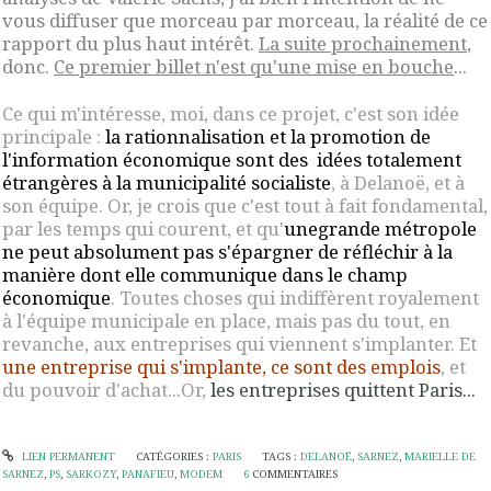
vous diffuser que morceau par morceau, la réalité de ce
rapport du plus haut intérêt.
La suite prochainement
,
donc.
Ce premier billet n'est qu'une mise en bouche
...
Ce qui m'intéresse, moi, dans ce projet, c'est son idée
principale :
la rationnalisation et la promotion de
l'information économique sont des idées totalement
étrangères à la municipalité socialiste
, à Delanoë, et à
son équipe. Or, je crois que c'est tout à fait fondamental,
par les temps qui courent, et qu'
unegrande métropole
ne peut absolument pas s'épargner de réfléchir à la
manière dont elle communique dans le champ
économique
. Toutes choses qui indiffèrent royalement
à l'équipe municipale en place, mais pas du tout, en
revanche, aux entreprises qui viennent s'implanter. Et
une entreprise qui s'implante, ce sont des emplois
, et
du pouvoir d'achat...Or,
les entreprises quittent Paris
...
LIEN PERMANENT
CATÉGORIES :
PARIS
TAGS :
DELANOË
,
SARNEZ
,
MARIELLE DE
SARNEZ
,
PS
,
SARKOZY
,
PANAFIEU
,
MODEM
6
COMMENTAIRES