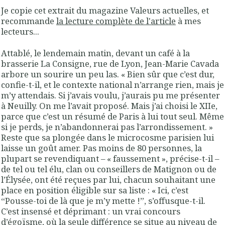
Je copie cet extrait du magazine Valeurs actuelles, et
recommande
la lecture complète de l'article
à mes
lecteurs...
Attablé, le lendemain matin, devant un café à la
brasserie La Consigne, rue de Lyon, Jean-Marie Cavada
arbore un sourire un peu las. « Bien sûr que c’est dur,
confie-t-il, et le contexte national n’arrange rien, mais je
m’y attendais. Si j’avais voulu, j’aurais pu me présenter
à Neuilly. On me l’avait proposé. Mais j’ai choisi le XIIe,
parce que c’est un résumé de Paris à lui tout seul. Même
si je perds, je n’abandonnerai pas l’arrondissement. »
Reste que sa plongée dans le microcosme parisien lui
laisse un goût amer. Pas moins de 80 personnes, la
plupart se revendiquant – « faussement », précise-t-il –
de tel ou tel élu, clan ou conseillers de Matignon ou de
l’Élysée, ont été reçues par lui, chacun souhaitant une
place en position éligible sur sa liste : « Ici, c’est
“Pousse-toi de là que je m’y mette !”, s’offusque-t-il.
C’est insensé et déprimant : un vrai concours
d’égoïsme, où la seule différence se situe au niveau de