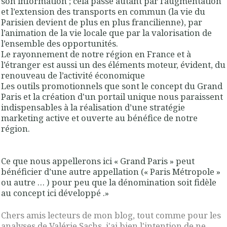
son information
; cela passe autant par l’augmentation
et l’extension des transports en commun (la vie du
Parisien devient de plus en plus francilienne), par
l’animation de la vie locale que par la
valorisation de
l’ensemble des opportunités
.
Le
rayonnement
de notre région en France et à
l’étranger est aussi
un des éléments moteur
, évident, du
renouveau de l’activité économique
Les
outils promotionnels
que sont le
concept du Grand
Paris
et la
création d'un portail unique
nous paraissent
indispensables à la réalisation d’une stratégie
marketing active et ouverte au bénéfice de notre
région.
Ce que nous appellerons ici « Grand Paris » peut
bénéficier d’une autre appellation (« Paris Métropole »
ou autre … ) pour peu que la dénomination soit fidèle
au concept ici développé
.»
Chers amis lecteurs de mon blog, tout comme pour les
analyses de Valérie Sachs, j'ai bien l'intention de ne