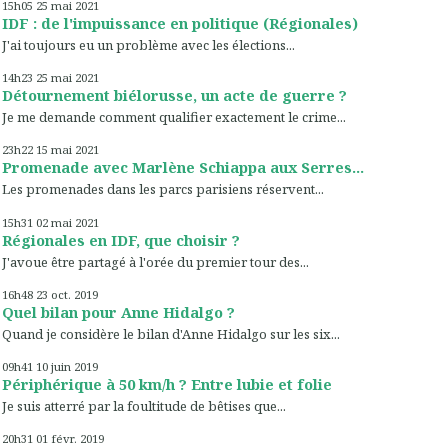
15h05
25
mai 2021
IDF : de l'impuissance en politique (Régionales)
J'ai toujours eu un problème avec les élections...
14h23
25
mai 2021
Détournement biélorusse, un acte de guerre ?
Je me demande comment qualifier exactement le crime...
23h22
15
mai 2021
Promenade avec Marlène Schiappa aux Serres...
Les promenades dans les parcs parisiens réservent...
15h31
02
mai 2021
Régionales en IDF, que choisir ?
J'avoue être partagé à l'orée du premier tour des...
16h48
23
oct. 2019
Quel bilan pour Anne Hidalgo ?
Quand je considère le bilan d'Anne Hidalgo sur les six...
09h41
10
juin 2019
Périphérique à 50 km/h ? Entre lubie et folie
Je suis atterré par la foultitude de bêtises que...
20h31
01
févr. 2019