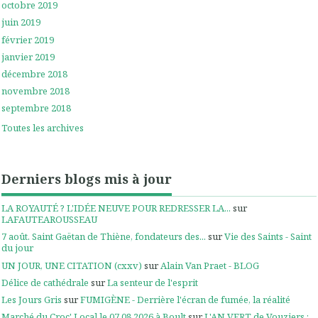
octobre 2019
juin 2019
février 2019
janvier 2019
décembre 2018
novembre 2018
septembre 2018
Toutes les archives
Derniers blogs mis à jour
LA ROYAUTÉ ? L'IDÉE NEUVE POUR REDRESSER LA...
sur
LAFAUTEAROUSSEAU
7 août. Saint Gaëtan de Thiène, fondateurs des...
sur
Vie des Saints - Saint
du jour
UN JOUR, UNE CITATION (cxxv)
sur
Alain Van Praet - BLOG
Délice de cathédrale
sur
La senteur de l'esprit
Les Jours Gris
sur
FUMIGÈNE - Derrière l'écran de fumée, la réalité
Marché du Croc' Local le 07.08.2026 à Boult
sur
L'AN VERT de Vouziers :