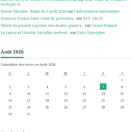
écologie et...
Russie-Ukraine : Bilan du 5 août 2026
sur
l'information nationaliste
Humour. France Inter vient de présenter...
sur
XYZ, ABCD
Ulrich Siegmund exprime des doutes quant à...
sur
Lionel Baland
Le Japon et l’Arabie Saoudite mettent...
sur
Euro-Synergies
Août 2026
Calendrier des notes en Août 2026
D
L
M
M
J
V
S
1
2
3
4
5
6
7
8
9
10
11
12
13
14
15
16
17
18
19
20
21
22
23
24
25
26
27
28
29
30
31