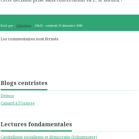
Écrit par :
L'Hérétique
10h31
-
vendredi 19
décembre 2008
Les commentaires sont fermés.
Blogs centristes
Démos
Canard à l'Orange
Lectures fondamentales
Capitalisme,socialisme et démocratie (Schumpeter)