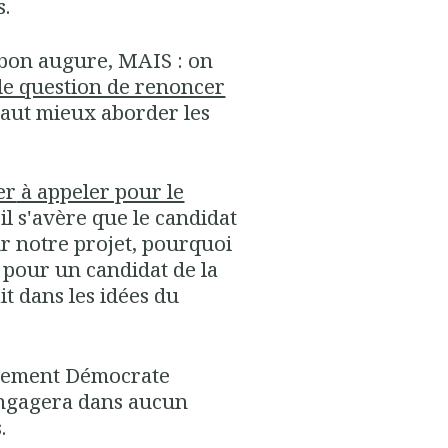
s.
e bon augure, MAIS : on
de question de renoncer
 vaut mieux aborder les
er
à appeler pour le
'il s'avère que le
candidat
r notre projet
, pourquoi
pour un
candidat de la
t dans les idées du
ement Démocrate
engagera dans aucun
s.