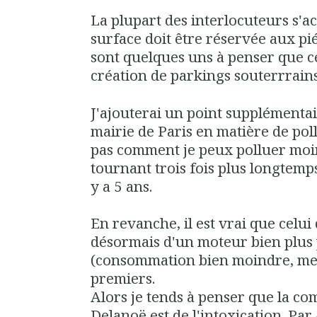
La plupart des interlocuteurs s'a
surface doit être réservée aux pié
sont quelques uns à penser que ce
création de
parkings souterrrain
J'ajouterai un point supplémentair
mairie de Paris en matière de poll
pas comment je peux polluer moi
tournant trois fois plus longtemp
y a 5 ans
.
En revanche, il est vrai que celui 
désormais d'un
moteur bien plus
(consommation bien moindre, meil
premiers.
Alors je tends à penser que
la co
Delanoë est de l'intoxication
. Par