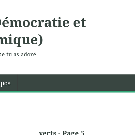
Démocratie et
mique)
e tu as adoré...
opos
verts - Page 5