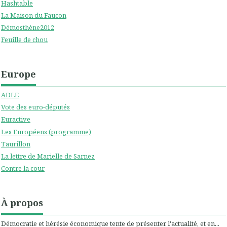
Hashtable
La Maison du Faucon
Démosthène2012
Feuille de chou
Europe
ADLE
Vote des euro-députés
Euractive
Les Européens (programme)
Taurillon
La lettre de Marielle de Sarnez
Contre la cour
À propos
Démocratie et hérésie économique tente de présenter l'actualité, et en...