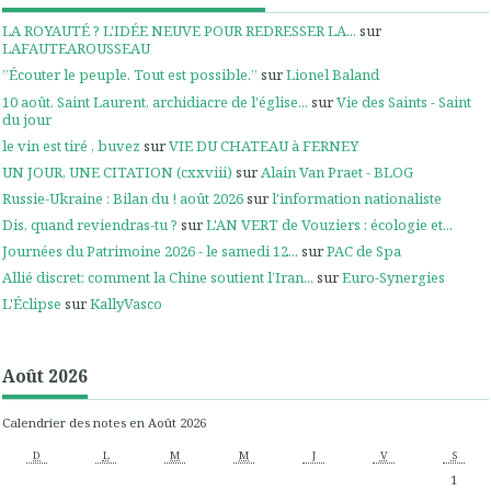
LA ROYAUTÉ ? L'IDÉE NEUVE POUR REDRESSER LA...
sur
LAFAUTEAROUSSEAU
”Écouter le peuple. Tout est possible.”
sur
Lionel Baland
10 août. Saint Laurent, archidiacre de l'église...
sur
Vie des Saints - Saint
du jour
le vin est tiré , buvez
sur
VIE DU CHATEAU à FERNEY
UN JOUR, UNE CITATION (cxxviii)
sur
Alain Van Praet - BLOG
Russie-Ukraine : Bilan du ! août 2026
sur
l'information nationaliste
Dis, quand reviendras-tu ?
sur
L'AN VERT de Vouziers : écologie et...
Journées du Patrimoine 2026 - le samedi 12...
sur
PAC de Spa
Allié discret: comment la Chine soutient l’Iran...
sur
Euro-Synergies
L'Éclipse
sur
KallyVasco
Août 2026
Calendrier des notes en Août 2026
D
L
M
M
J
V
S
1