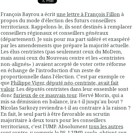
François Bayrou a écrit
une lettre à François Fillon
à
propos du mode d'élection des futurs conseillers
territoriaux. Rappelons-le, ils sont destinés à remplacer
conseillers régionaux et conseillers généraux
(département). Je suis pour ma part sidéré et exaspéré
par les amendements que prépare la majorité actuelle.
Les élus centristes (pas seulement ceux du MoDem,
mais aussi ceux du Nouveau centre et les «centristes
non-alignés» ) avaient accepté de voter cette réforme
en échange de l'introduction d'un zeste de
proportionnelle dans l'élection. C'est par exemple ce
que
Philippe Viger, député néo-centriste, avait fait
valoir
. Les députés centristes dans leur ensemble sont
donc
furieux de ce mauvais tour
. Hervé Morin, qui a
mis sa démission en balance, ira-t-il jusqu'au bout ?
Nicolas Sarkozy reviendra-t-il au contraire à la raison ?
En fait, le seul parti à être favorable au scrutin
majoritaire à deux tours pour les conseillers
territoriaux, c'est l'UMP. Absolument
tous les autres
sont contre
, y compris le PS. L'UMP, seule, obtient aux