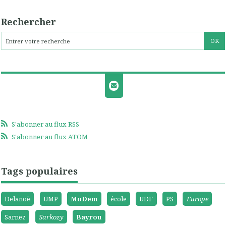
Rechercher
S'abonner au flux RSS
S'abonner au flux ATOM
Tags populaires
Delanoë
UMP
MoDem
école
UDF
PS
Europe
Sarnez
Sarkozy
Bayrou