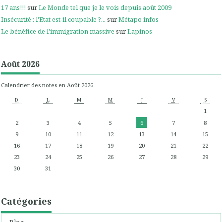
17 ans!!!
sur
Le Monde tel que je le vois depuis août 2009
Insécurité : l'Etat est-il coupable ?...
sur
Métapo infos
Le bénéfice de l'immigration massive
sur
Lapinos
Août 2026
Calendrier des notes en Août 2026
D
L
M
M
J
V
S
1
2
3
4
5
6
7
8
9
10
11
12
13
14
15
16
17
18
19
20
21
22
23
24
25
26
27
28
29
30
31
Catégories
Blog