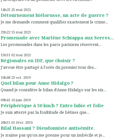
14h23
25
mai 2021
Détournement biélorusse, un acte de guerre ?
Je me demande comment qualifier exactement le crime...
23h22
15
mai 2021
Promenade avec Marlène Schiappa aux Serres...
Les promenades dans les parcs parisiens réservent...
15h31
02
mai 2021
Régionales en IDF, que choisir ?
J'avoue être partagé à l'orée du premier tour des...
16h48
23
oct. 2019
Quel bilan pour Anne Hidalgo ?
Quand je considère le bilan d'Anne Hidalgo sur les six...
09h41
10
juin 2019
Périphérique à 50 km/h ? Entre lubie et folie
Je suis atterré par la foultitude de bêtises que...
20h31
01
févr. 2019
Bilal Hassani ? Dieudonniste antisémite.
Je n'aime pas qu'on me prenne pour un imbécile et je...