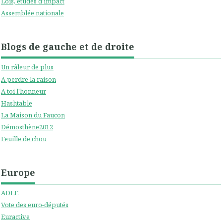
Lois, études d'impact
Assemblée nationale
Blogs de gauche et de droite
Un râleur de plus
A perdre la raison
A toi l'honneur
Hashtable
La Maison du Faucon
Démosthène2012
Feuille de chou
Europe
ADLE
Vote des euro-députés
Euractive