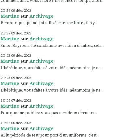
Comment allez vous l'héré ? Il est encore temps, alors...
20h56
09
déc. 2023
Martine
sur
Archivage
Bien sur que quand j'ai utilisé le terme libre , il n'y...
20h37
09
déc. 2023
Martine
sur
Archivage
Sinon Bayrou a été condamné avec bien d'autres, cela...
20h23
09
déc. 2023
Martine
sur
Archivage
L'hérétique, vous faites à votre idée, néanmoins je ne...
20h23
09
déc. 2023
Martine
sur
Archivage
L'hérétique, vous faites à votre idée, néanmoins je ne...
19h07
07
déc. 2023
Martine
sur
Archivage
Pourquoi ne publiez vous pas mes deux derniers...
19h56
06
déc. 2023
Martine
sur
Archivage
Ai lu période de test pour port d'un uniforme, c'est...