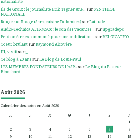
nationaliste
Ile de Groix : le journaliste Erik Tegnér une...
sur
SYNTHESE
NATIONALE
Rouge sur Rouge (Sara, cuisine Dolomites)
sur
Latitude
Audio‑Technica ATH‑M50x : le son des vacances...
sur
upgradepc
Peut-on être excommunié pour une publication...
sur
BELGICATHO
Coeur brûlant
sur
Raymond Alcovère
III, v-viii
sur
;_
Ce blog à 20 ans
sur
Le Blog de Louis-Paul
LES MEMBRES FONDATEURS DE L'ASP...
sur
Le Blog du Pasteur
Blanchard
Août 2026
Calendrier des notes en Août 2026
D
L
M
M
J
V
S
1
2
3
4
5
6
7
8
9
10
11
12
13
14
15