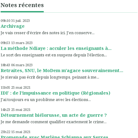
Notes récentes
09h10
31
juil. 2023
Archivage
Je vais cesser d'écrire des notes ici. J'en conserve...
09h53
13
mars 2023
La méthode Ndiaye : acculer les enseignants à...
Le sort des enseignants est en suspens depuis l'élection...
18h43
06
mars 2023
Retraites, SNU, le MoDem m'agace souverainement...
Je n'avais pas écrit depuis longtemps, peinant à me...
15h05
25
mai 2021
IDF : de l'impuissance en politique (Régionales)
J'ai toujours eu un problème avec les élections...
14h23
25
mai 2021
Détournement biélorusse, un acte de guerre ?
Je me demande comment qualifier exactement le crime...
23h22
15
mai 2021
Promenade avec Marlène Schiappa aux Serres...