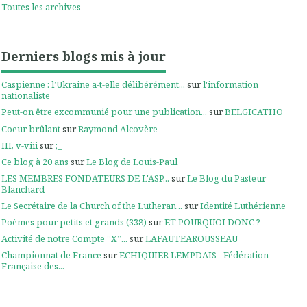
Toutes les archives
Derniers blogs mis à jour
Caspienne : l’Ukraine a-t-elle délibérément...
sur
l'information
nationaliste
Peut-on être excommunié pour une publication...
sur
BELGICATHO
Coeur brûlant
sur
Raymond Alcovère
III, v-viii
sur
;_
Ce blog à 20 ans
sur
Le Blog de Louis-Paul
LES MEMBRES FONDATEURS DE L'ASP...
sur
Le Blog du Pasteur
Blanchard
Le Secrétaire de la Church of the Lutheran...
sur
Identité Luthérienne
Poèmes pour petits et grands (338)
sur
ET POURQUOI DONC ?
Activité de notre Compte ”X”...
sur
LAFAUTEAROUSSEAU
Championnat de France
sur
ECHIQUIER LEMPDAIS - Fédération
Française des...