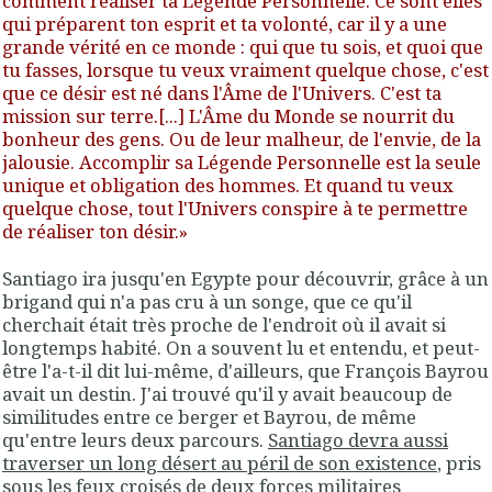
comment réaliser ta
Légende Personnelle
. Ce sont elles
qui préparent ton esprit et ta volonté, car il y a une
grande vérité en ce monde :
qui que tu sois, et quoi que
tu fasses, lorsque tu veux vraiment quelque chose, c'est
que ce désir est né dans l'Âme de l'Univers
. C'est ta
mission sur terre.[...]
L'Âme du Monde
se nourrit du
bonheur des gens. Ou de leur malheur, de l'envie, de la
jalousie.
Accomplir sa Légende Personnelle est la seule
unique et obligation des hommes
. Et quand tu veux
quelque chose, tout l'Univers conspire à te permettre
de réaliser ton désir.»
Santiago ira jusqu'en Egypte pour découvrir, grâce à un
brigand qui n'a pas cru à un songe, que ce qu'il
cherchait était très proche de l'endroit où il avait si
longtemps habité. On a souvent lu et entendu, et peut-
être l'a-t-il dit lui-même, d'ailleurs, que
François Bayrou
avait
un destin.
J'ai trouvé qu'il y avait
beaucoup de
similitudes entre ce berger et Bayrou
, de même
qu'entre leurs deux parcours.
Santiago devra aussi
traverser un long désert au péril de son existence
, pris
sous les feux croisés de deux forces militaires