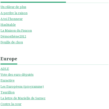
Un râleur de plus
A perdre la raison
A toi l'honneur
Hashtable
La Maison du Faucon
Démosthène2012
Feuille de chou
Europe
ADLE
Vote des euro-députés
Euractive
Les Européens (programme)
Taurillon
La lettre de Marielle de Sarnez
Contre la cour