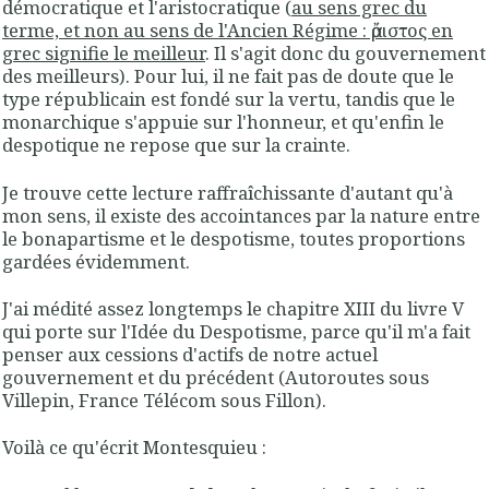
démocratique
et l'
aristocratique
(
au sens grec du
terme, et non au sens de l'Ancien Régime : ἄριστος en
grec signifie le meilleur
. Il s'agit donc du gouvernement
des meilleurs). Pour lui, il ne fait pas de doute que le
type républicain est fondé sur la vertu
, tandis que le
monarchique s'appuie sur l'honneur, et qu'enfin le
despotique
ne repose que sur la
crainte
.
Je trouve cette lecture raffraîchissante d'autant qu'à
mon sens, il existe des
accointances par la nature entre
le bonapartisme et le despotisme
, toutes proportions
gardées évidemment.
J'ai médité assez longtemps le chapitre XIII du livre V
qui porte sur l'Idée du Despotisme, parce qu'il m'a fait
penser aux cessions d'actifs de notre actuel
gouvernement et du précédent (Autoroutes sous
Villepin, France Télécom sous Fillon).
Voilà ce qu'écrit Montesquieu :