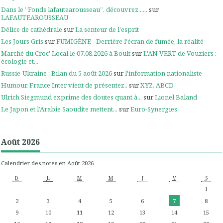
Dans le ”Fonds lafautearousseau”, découvrez......
sur
LAFAUTEAROUSSEAU
Délice de cathédrale
sur
La senteur de l'esprit
Les Jours Gris
sur
FUMIGÈNE - Derrière l'écran de fumée, la réalité
Marché du Croc' Local le 07.08.2026 à Boult
sur
L'AN VERT de Vouziers :
écologie et...
Russie-Ukraine : Bilan du 5 août 2026
sur
l'information nationaliste
Humour. France Inter vient de présenter...
sur
XYZ, ABCD
Ulrich Siegmund exprime des doutes quant à...
sur
Lionel Baland
Le Japon et l’Arabie Saoudite mettent...
sur
Euro-Synergies
Août 2026
Calendrier des notes en Août 2026
D
L
M
M
J
V
S
1
2
3
4
5
6
7
8
9
10
11
12
13
14
15