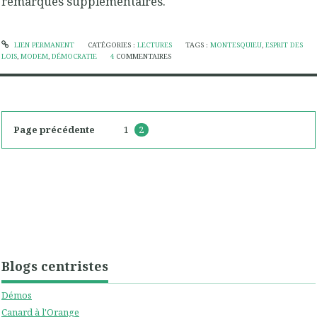
remarques supplémentaires.
LIEN PERMANENT
CATÉGORIES :
LECTURES
TAGS :
MONTESQUIEU
,
ESPRIT DES
LOIS
,
MODEM
,
DÉMOCRATIE
4
COMMENTAIRES
Page précédente
1
2
Blogs centristes
Démos
Canard à l'Orange