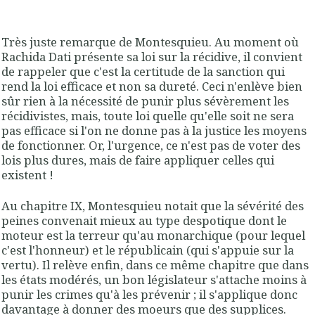
Très juste remarque de Montesquieu. Au moment où
Rachida Dati présente sa loi sur la récidive, il convient
de rappeler que c'est la certitude de la sanction qui
rend la loi efficace et non sa dureté. Ceci n'enlève bien
sûr rien à la nécessité de punir plus sévèrement les
récidivistes, mais, toute loi quelle qu'elle soit ne sera
pas efficace si l'on ne donne pas à la justice les moyens
de fonctionner. Or,
l'urgence
, ce n'est
pas de voter des
lois plus dures
, mais de
faire appliquer celles qui
existent
!
Au chapitre IX,
Montesquieu
notait que la sévérité des
peines convenait mieux au type despotique dont le
moteur est la terreur qu'au monarchique (pour lequel
c'est l'honneur) et le républicain (qui s'appuie sur la
vertu). Il relève enfin, dans ce même chapitre que dans
les
états modérés
, un
bon législateu
r s'attache
moins à
punir les crimes qu'à les prévenir
; il s'applique donc
davantage à donner des moeurs que des supplices.