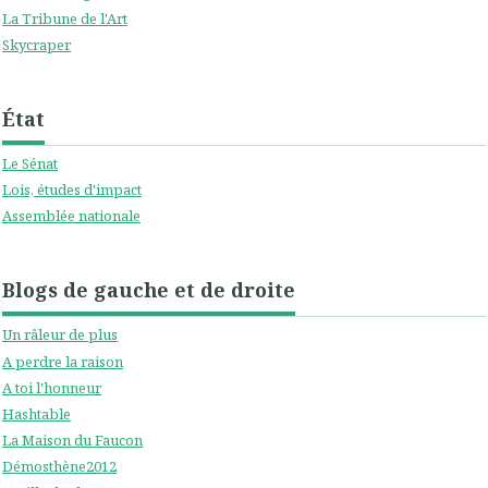
La Tribune de l'Art
Skycraper
État
Le Sénat
Lois, études d'impact
Assemblée nationale
Blogs de gauche et de droite
Un râleur de plus
A perdre la raison
A toi l'honneur
Hashtable
La Maison du Faucon
Démosthène2012