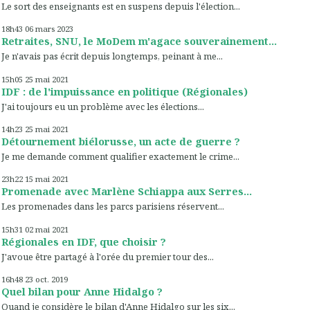
Le sort des enseignants est en suspens depuis l'élection...
18h43
06
mars 2023
Retraites, SNU, le MoDem m'agace souverainement...
Je n'avais pas écrit depuis longtemps, peinant à me...
15h05
25
mai 2021
IDF : de l'impuissance en politique (Régionales)
J'ai toujours eu un problème avec les élections...
14h23
25
mai 2021
Détournement biélorusse, un acte de guerre ?
Je me demande comment qualifier exactement le crime...
23h22
15
mai 2021
Promenade avec Marlène Schiappa aux Serres...
Les promenades dans les parcs parisiens réservent...
15h31
02
mai 2021
Régionales en IDF, que choisir ?
J'avoue être partagé à l'orée du premier tour des...
16h48
23
oct. 2019
Quel bilan pour Anne Hidalgo ?
Quand je considère le bilan d'Anne Hidalgo sur les six...