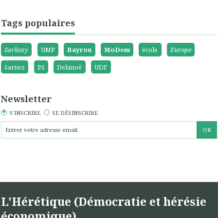
Tags populaires
Sarkozy
UMP
Bayrou
MoDem
école
Europe
Sarnez
PS
Delanoë
UDF
Newsletter
S'INSCRIRE
SE DÉSINSCRIRE
L'Hérétique (Démocratie et hérésie
économique)