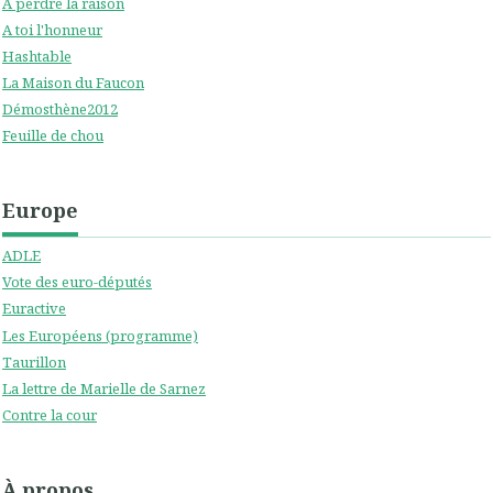
A perdre la raison
A toi l'honneur
Hashtable
La Maison du Faucon
Démosthène2012
Feuille de chou
Europe
ADLE
Vote des euro-députés
Euractive
Les Européens (programme)
Taurillon
La lettre de Marielle de Sarnez
Contre la cour
À propos