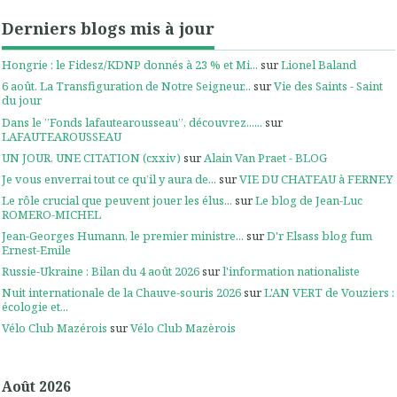
Derniers blogs mis à jour
Hongrie : le Fidesz/KDNP donnés à 23 % et Mi...
sur
Lionel Baland
6 août. La Transfiguration de Notre Seigneur...
sur
Vie des Saints - Saint
du jour
Dans le ”Fonds lafautearousseau”, découvrez......
sur
LAFAUTEAROUSSEAU
UN JOUR, UNE CITATION (cxxiv)
sur
Alain Van Praet - BLOG
Je vous enverrai tout ce qu’il y aura de...
sur
VIE DU CHATEAU à FERNEY
Le rôle crucial que peuvent jouer les élus...
sur
Le blog de Jean-Luc
ROMERO-MICHEL
Jean-Georges Humann, le premier ministre...
sur
D'r Elsass blog fum
Ernest-Emile
Russie-Ukraine : Bilan du 4 août 2026
sur
l'information nationaliste
Nuit internationale de la Chauve-souris 2026
sur
L'AN VERT de Vouziers :
écologie et...
Vélo Club Mazérois
sur
Vélo Club Mazèrois
Août 2026