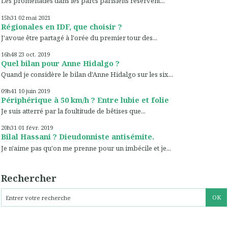
Les promenades dans les parcs parisiens réservent...
15h31
02
mai 2021
Régionales en IDF, que choisir ?
J'avoue être partagé à l'orée du premier tour des...
16h48
23
oct. 2019
Quel bilan pour Anne Hidalgo ?
Quand je considère le bilan d'Anne Hidalgo sur les six...
09h41
10
juin 2019
Périphérique à 50 km/h ? Entre lubie et folie
Je suis atterré par la foultitude de bêtises que...
20h31
01
févr. 2019
Bilal Hassani ? Dieudonniste antisémite.
Je n'aime pas qu'on me prenne pour un imbécile et je...
Rechercher