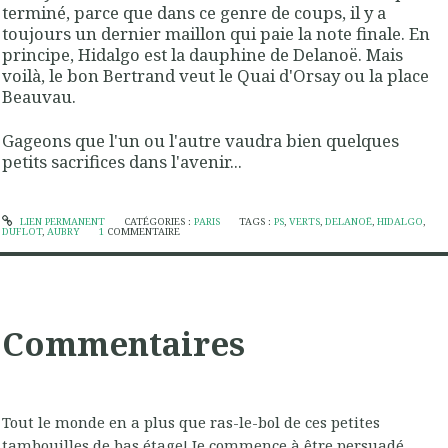
terminé, parce que dans ce genre de coups, il y a
toujours un dernier maillon qui paie la note finale. En
principe, Hidalgo est la dauphine de Delanoë. Mais
voilà, le bon Bertrand veut le Quai d'Orsay ou la place
Beauvau.
Gageons que l'un ou l'autre vaudra bien quelques
petits sacrifices dans l'avenir...
LIEN PERMANENT
CATÉGORIES :
PARIS
TAGS :
PS
,
VERTS
,
DELANOË
,
HIDALGO
,
DUFLOT
,
AUBRY
1
COMMENTAIRE
Commentaires
Tout le monde en a plus que ras-le-bol de ces petites
tambouilles de bas étage! Je commence à être persuadé