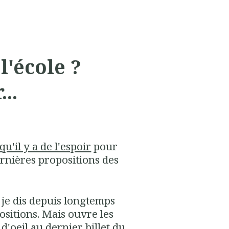
l'école ?
..
 qu'il y a de l'espoir
pour
ernières propositions des
e je dis depuis longtemps
positions. Mais ouvre les
 d'oeil
au dernier billet du