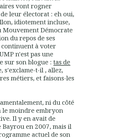
aires vont rogner
e leur électorat : eh oui,
lon, idiotement incluse,
du Mouvement Démocrate
tion du repos de ses
s continuent à voter
 l'UMP n'est pas une
ne sur son blogue :
tas de
 s'exclame-t-il , allez,
res métiers, et faisons-les
ndamentalement, ni du côté
y a le moindre embryon
ive. Il y en avait de
e Bayrou en 2007, mais il
programme actuel de son