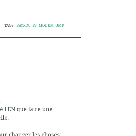
TAGS :
BAYROU
,
PS
,
MODEM
,
UMP
,
.
é l'EN que faire une
ile.
our changer les choses: