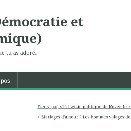
Démocratie et
mique)
e tu as adoré...
opos
Tiens, paf, v'là l'wikio politique de Novembre
Mariages d'amour ? Les hommes volages doiv