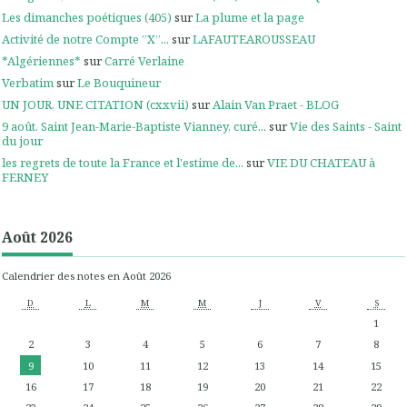
Les dimanches poétiques (405)
sur
La plume et la page
Activité de notre Compte ”X”...
sur
LAFAUTEAROUSSEAU
*Algériennes*
sur
Carré Verlaine
Verbatim
sur
Le Bouquineur
UN JOUR, UNE CITATION (cxxvii)
sur
Alain Van Praet - BLOG
9 août. Saint Jean-Marie-Baptiste Vianney, curé...
sur
Vie des Saints - Saint
du jour
les regrets de toute la France et l'estime de...
sur
VIE DU CHATEAU à
FERNEY
Août 2026
Calendrier des notes en Août 2026
D
L
M
M
J
V
S
1
2
3
4
5
6
7
8
9
10
11
12
13
14
15
16
17
18
19
20
21
22