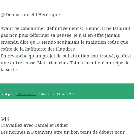
@ Democrate et l'Hérétique
Avant de condamner définitivement O. Henno, il ne faudrait
pas non plus déformer sa pensée. Je n'ai en effet jamais
entendu dire qu'O. Henno souhaitait le maintien coûte que
coûte de la Raffinerie des Flandres...
En revanche qu'un projet de substitution soit trouvé, ça c'est
une autre chose. Mais rien chez Total n'avait été anticipé de
la sorte.
Écrit par :
JF le démocrate
19h41
-
lundi 01
mars 2010
@JF,
Travaillez avec Daniel et Didier.
Les normes ISO peuvent etre un bon point de départ pour