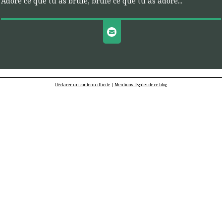
Adore ce que tu as brûlé, brûle ce que tu as adoré...
Déclarer un contenu illicite
|
Mentions légales de ce blog