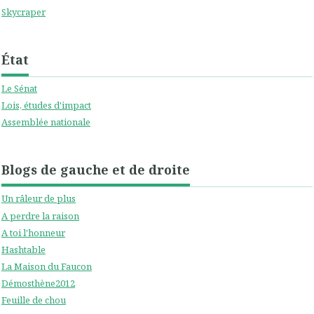
Skycraper
État
Le Sénat
Lois, études d'impact
Assemblée nationale
Blogs de gauche et de droite
Un râleur de plus
A perdre la raison
A toi l'honneur
Hashtable
La Maison du Faucon
Démosthène2012
Feuille de chou