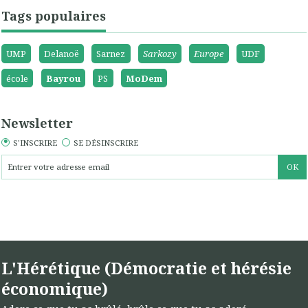
Tags populaires
UMP
Delanoë
Sarnez
Sarkozy
Europe
UDF
école
Bayrou
PS
MoDem
Newsletter
S'INSCRIRE
SE DÉSINSCRIRE
L'Hérétique (Démocratie et hérésie
économique)