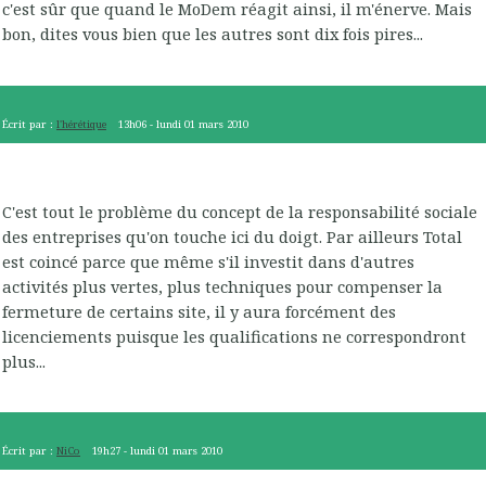
c'est sûr que quand le MoDem réagit ainsi, il m'énerve. Mais
bon, dites vous bien que les autres sont dix fois pires...
Écrit par :
l'hérétique
13h06
-
lundi 01
mars 2010
C'est tout le problème du concept de la responsabilité sociale
des entreprises qu'on touche ici du doigt. Par ailleurs Total
est coincé parce que même s'il investit dans d'autres
activités plus vertes, plus techniques pour compenser la
fermeture de certains site, il y aura forcément des
licenciements puisque les qualifications ne correspondront
plus...
Écrit par :
NiCo
19h27
-
lundi 01
mars 2010