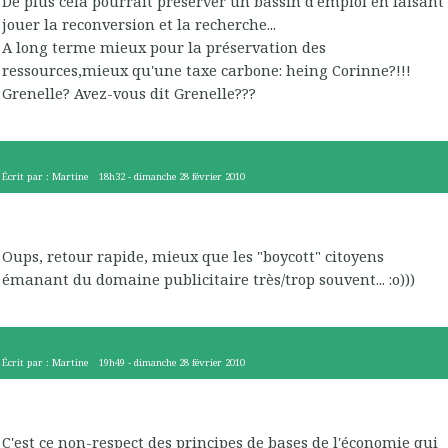
De plus cela pourrait préserver un bassin d'emploi en faisant
jouer la reconversion et la recherche...
A long terme mieux pour la préservation des
ressources,mieux qu'une taxe carbone: heing Corinne?!!!
Grenelle? Avez-vous dit Grenelle???
Écrit par :
Martine
18h32
-
dimanche 28
février 2010
Oups, retour rapide, mieux que les "boycott" citoyens
émanant du domaine publicitaire très/trop souvent... :o)))
Écrit par :
Martine
19h49
-
dimanche 28
février 2010
C'est ce non-respect des principes de bases de l'économie qui