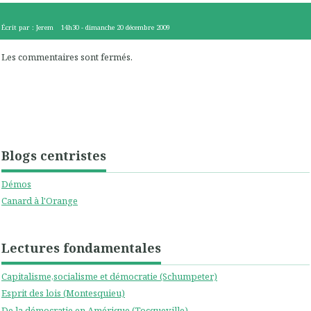
Écrit par :
Jerem
14h30
-
dimanche 20
décembre 2009
Les commentaires sont fermés.
Blogs centristes
Démos
Canard à l'Orange
Lectures fondamentales
Capitalisme,socialisme et démocratie (Schumpeter)
Esprit des lois (Montesquieu)
De la démocratie en Amérique (Tocqueville)