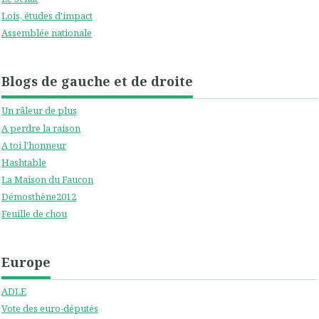
Lois, études d'impact
Assemblée nationale
Blogs de gauche et de droite
Un râleur de plus
A perdre la raison
A toi l'honneur
Hashtable
La Maison du Faucon
Démosthène2012
Feuille de chou
Europe
ADLE
Vote des euro-députés