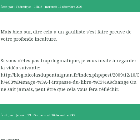
Écrit par :
l'hérétique
13h18
-
mercredi 16
décembre 2009
Mais bien sur, dire cela à un gaulliste s'est faire preuve de
votre profonde inculture.
Si vous n'êtes pas trop dogmatique, je vous invite à regarder
la vidéo suivante:
http://blog.nicolasdupontaignan.fr/index.php/post/2009/12/10/C
h%C3%B4mage-%3A-l-impasse-du-libre-%C3%A9change On
ne sait jamais, peut être que cela vous fera réfléchir.
Écrit par :
Jerem
13h35
-
mercredi 16
décembre 2009