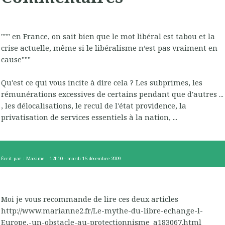
""" en France, on sait bien que le mot libéral est tabou et la
crise actuelle, même si le libéralisme n’est pas vraiment en
cause"""
Qu'est ce qui vous incite à dire cela ? Les subprimes, les
rémunérations excessives de certains pendant que d'autres ...
, les délocalisations, le recul de l'état providence, la
privatisation de services essentiels à la nation, ...
Écrit par :
Maxime
12h10
-
mardi 15
décembre 2009
Moi je vous recommande de lire ces deux articles
http://www.marianne2.fr/Le-mythe-du-libre-echange-l-
Europe,-un-obstacle-au-protectionnisme_a183067.html