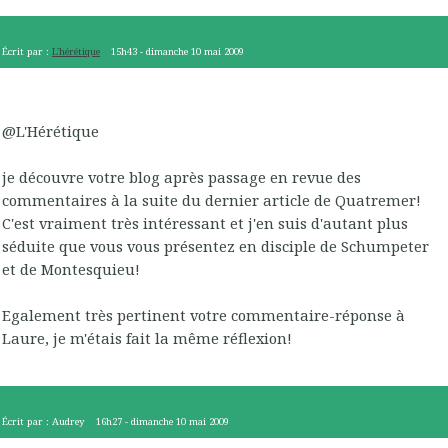
Écrit par :
L'hérétique
15h43
-
dimanche 10
mai 2009
@L'Hérétique
je découvre votre blog après passage en revue des
commentaires à la suite du dernier article de Quatremer!
C'est vraiment très intéressant et j'en suis d'autant plus
séduite que vous vous présentez en disciple de Schumpeter
et de Montesquieu!
Egalement très pertinent votre commentaire-réponse à
Laure, je m'étais fait la même réflexion!
Écrit par :
Audrey
16h27
-
dimanche 10
mai 2009