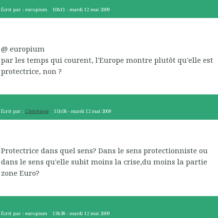
Écrit par :
europium
10h11
-
mardi 12
mai 2009
@ europium
par les temps qui courent, l'Europe montre plutôt qu'elle est
protectrice, non ?
Écrit par :
L'hérétique
11h58
-
mardi 12
mai 2009
Protectrice dans quel sens? Dans le sens protectionniste ou
dans le sens qu'elle subit moins la crise,du moins la partie
zone Euro?
Écrit par :
europium
13h38
-
mardi 12
mai 2009