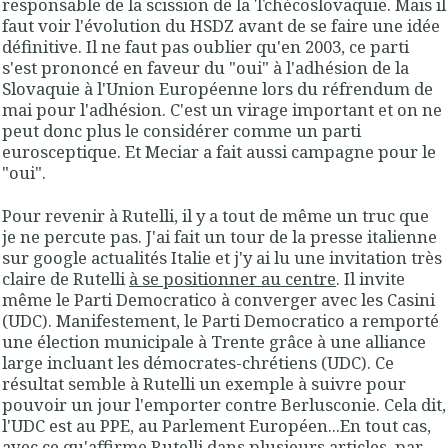
responsable de la scission de la Tchécoslovaquie. Mais il
faut voir l'évolution du HSDZ avant de se faire une idée
définitive. Il ne faut pas oublier qu'en 2003, ce parti
s'est prononcé en faveur du "oui" à l'adhésion de la
Slovaquie à l'Union Européenne lors du réfrendum de
mai pour l'adhésion. C'est un virage important et on ne
peut donc plus le considérer comme un parti
eurosceptique. Et Meciar a fait aussi campagne pour le
"oui".
Pour revenir à Rutelli, il y a tout de même un truc que
je ne percute pas. J'ai fait un tour de la presse italienne
sur google actualités Italie et j'y ai lu une invitation très
claire de Rutelli
à se positionner au centre
. Il invite
même le Parti Democratico à converger avec les Casini
(UDC). Manifestement, le Parti Democratico a remporté
une élection municipale à Trente grâce à une alliance
large incluant les démocrates-chrétiens (UDC). Ce
résultat semble à Rutelli un exemple à suivre pour
pouvoir un jour l'emporter contre Berlusconie. Cela dit,
l'UDC est au PPE, au Parlement Européen...En tout cas,
avec ce qu'affirme Rutelli dans plusieurs articles, par