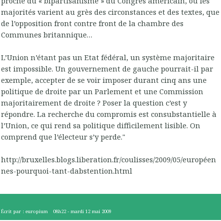
proche du « bipartisanisme » du Congrès américain, où les
majorités varient au grès des circonstances et des textes, que
de l’opposition front contre front de la chambre des
Communes britannique…
L’Union n’étant pas un Etat fédéral, un système majoritaire
est impossible. Un gouvernement de gauche pourrait-il par
exemple, accepter de se voir imposer durant cinq ans une
politique de droite par un Parlement et une Commission
majoritairement de droite ? Poser la question c’est y
répondre. La recherche du compromis est consubstantielle à
l’Union, ce qui rend sa politique difficilement lisible. On
comprend que l’électeur s’y perde."
http://bruxelles.blogs.liberation.fr/coulisses/2009/05/européen
nes-pourquoi-tant-dabstention.html
Écrit par :
europium
08h22
-
mardi 12
mai 2009