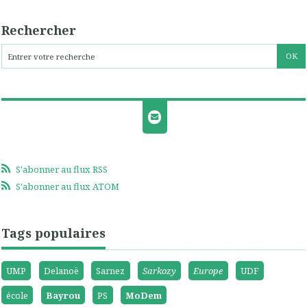
Rechercher
S'abonner au flux RSS
S'abonner au flux ATOM
Tags populaires
UMP
Delanoë
Sarnez
Sarkozy
Europe
UDF
école
Bayrou
PS
MoDem