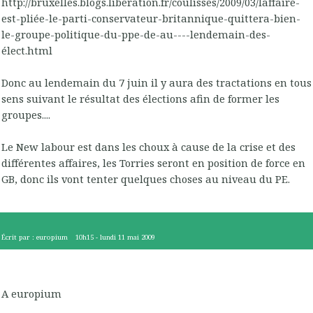
http://bruxelles.blogs.liberation.fr/coulisses/2009/03/laffaire-
est-pliée-le-parti-conservateur-britannique-quittera-bien-
le-groupe-politique-du-ppe-de-au----lendemain-des-
élect.html
Donc au lendemain du 7 juin il y aura des tractations en tous
sens suivant le résultat des élections afin de former les
groupes....
Le New labour est dans les choux à cause de la crise et des
différentes affaires, les Torries seront en position de force en
GB, donc ils vont tenter quelques choses au niveau du PE.
Écrit par :
europium
10h15
-
lundi 11
mai 2009
A europium