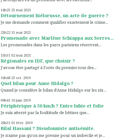
14h23
25
mai 2021
Détournement biélorusse, un acte de guerre ?
Je me demande comment qualifier exactement le crime...
23h22
15
mai 2021
Promenade avec Marlène Schiappa aux Serres...
Les promenades dans les parcs parisiens réservent...
15h31
02
mai 2021
Régionales en IDF, que choisir ?
J'avoue être partagé à l'orée du premier tour des...
16h48
23
oct. 2019
Quel bilan pour Anne Hidalgo ?
Quand je considère le bilan d'Anne Hidalgo sur les six...
09h41
10
juin 2019
Périphérique à 50 km/h ? Entre lubie et folie
Je suis atterré par la foultitude de bêtises que...
20h31
01
févr. 2019
Bilal Hassani ? Dieudonniste antisémite.
Je n'aime pas qu'on me prenne pour un imbécile et je...