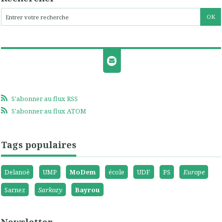
S'abonner au flux RSS
S'abonner au flux ATOM
Tags populaires
Delanoë
UMP
MoDem
école
UDF
PS
Europe
Sarnez
Sarkozy
Bayrou
Newsletter