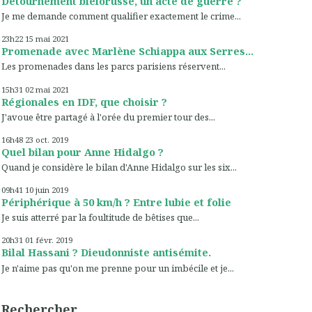
Détournement biélorusse, un acte de guerre ?
Je me demande comment qualifier exactement le crime...
23h22
15
mai 2021
Promenade avec Marlène Schiappa aux Serres...
Les promenades dans les parcs parisiens réservent...
15h31
02
mai 2021
Régionales en IDF, que choisir ?
J'avoue être partagé à l'orée du premier tour des...
16h48
23
oct. 2019
Quel bilan pour Anne Hidalgo ?
Quand je considère le bilan d'Anne Hidalgo sur les six...
09h41
10
juin 2019
Périphérique à 50 km/h ? Entre lubie et folie
Je suis atterré par la foultitude de bêtises que...
20h31
01
févr. 2019
Bilal Hassani ? Dieudonniste antisémite.
Je n'aime pas qu'on me prenne pour un imbécile et je...
Rechercher