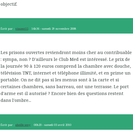
objectif.
Écrit par :
vincent15
14h36
-
samedi 29
novembre 2008
Les prisons ouvertes reviendront moins cher au contribuable
: sympa, non ? D'ailleurs le Club Med est intéressé. Le prix de
la journée 90 à 120 euros comprend la chambre avec douche,
télévision TNT, internet et téléphone illimité, et en prime un
portable. On ne dit pas si les menus sont à la carte et si
certaines chambres, sans barreau, ont une terrasse. Le port
d'arme est-il autorisé ? Encore bien des questions restent
dans l'ombre...
Écrit par :
abeille sexy
00h20
-
samedi 03
avril 2010