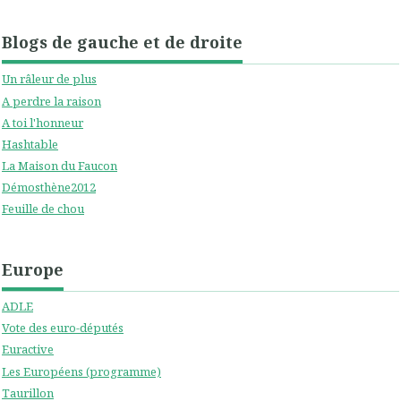
Blogs de gauche et de droite
Un râleur de plus
A perdre la raison
A toi l'honneur
Hashtable
La Maison du Faucon
Démosthène2012
Feuille de chou
Europe
ADLE
Vote des euro-députés
Euractive
Les Européens (programme)
Taurillon