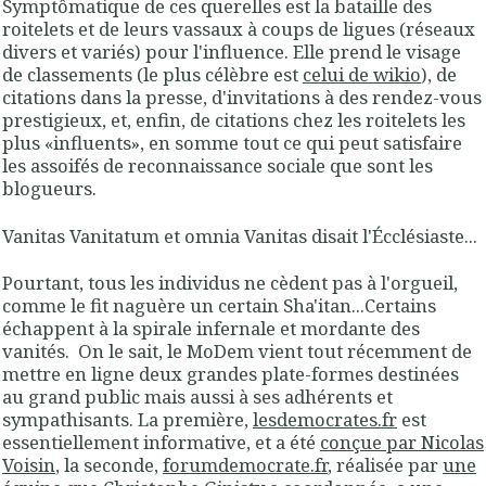
Symptômatique de ces querelles est la bataille des
roitelets et de leurs vassaux à coups de ligues (réseaux
divers et variés) pour l'influence. Elle prend le visage
de classements (le plus célèbre est
celui de wikio
), de
citations dans la presse, d'invitations à des rendez-vous
prestigieux, et, enfin, de citations chez les roitelets les
plus «influents», en somme tout ce qui peut satisfaire
les assoifés de reconnaissance sociale que sont les
blogueurs.
Vanitas Vanitatum et omnia Vanitas
disait l'Écclésiaste...
Pourtant, tous les individus ne cèdent pas à l'orgueil,
comme le fit naguère un certain Sha'itan...Certains
échappent à la spirale infernale et mordante des
vanités. On le sait, le MoDem vient tout récemment de
mettre en ligne deux grandes plate-formes destinées
au grand public mais aussi à ses adhérents et
sympathisants. La première,
lesdemocrates.fr
est
essentiellement informative, et a été
conçue par Nicolas
Voisin
, la seconde,
forumdemocrate.fr
, réalisée par
une