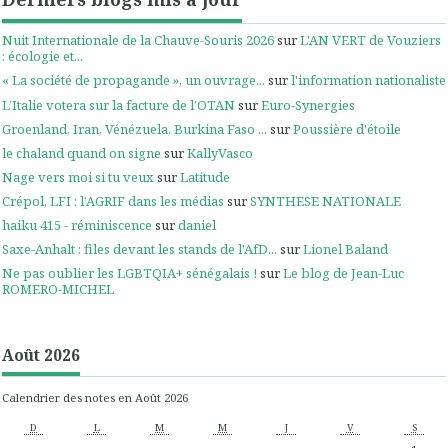
Nuit Internationale de la Chauve-Souris 2026
sur
L'AN VERT de Vouziers
: écologie et...
« La société de propagande », un ouvrage...
sur
l'information nationaliste
L’Italie votera sur la facture de l’OTAN
sur
Euro-Synergies
Groenland, Iran, Vénézuela, Burkina Faso ...
sur
Poussière d'étoile
le chaland quand on signe
sur
KallyVasco
Nage vers moi si tu veux
sur
Latitude
Crépol, LFI : l’AGRIF dans les médias
sur
SYNTHESE NATIONALE
haiku 415 - réminiscence
sur
daniel
Saxe-Anhalt : files devant les stands de l'AfD...
sur
Lionel Baland
Ne pas oublier les LGBTQIA+ sénégalais !
sur
Le blog de Jean-Luc
ROMERO-MICHEL
Août 2026
Calendrier des notes en Août 2026
D
L
M
M
J
V
S