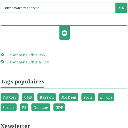
S'abonner au flux RSS
S'abonner au flux ATOM
Tags populaires
Sarkozy
UMP
Bayrou
MoDem
école
Europe
Sarnez
PS
Delanoë
UDF
Newsletter