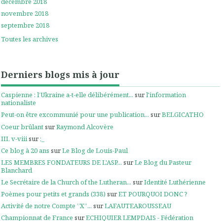
décembre 2018
novembre 2018
septembre 2018
Toutes les archives
Derniers blogs mis à jour
Caspienne : l’Ukraine a-t-elle délibérément...
sur
l'information
nationaliste
Peut-on être excommunié pour une publication...
sur
BELGICATHO
Coeur brûlant
sur
Raymond Alcovère
III, v-viii
sur
;_
Ce blog à 20 ans
sur
Le Blog de Louis-Paul
LES MEMBRES FONDATEURS DE L'ASP...
sur
Le Blog du Pasteur
Blanchard
Le Secrétaire de la Church of the Lutheran...
sur
Identité Luthérienne
Poèmes pour petits et grands (338)
sur
ET POURQUOI DONC ?
Activité de notre Compte ”X”...
sur
LAFAUTEAROUSSEAU
Championnat de France
sur
ECHIQUIER LEMPDAIS - Fédération