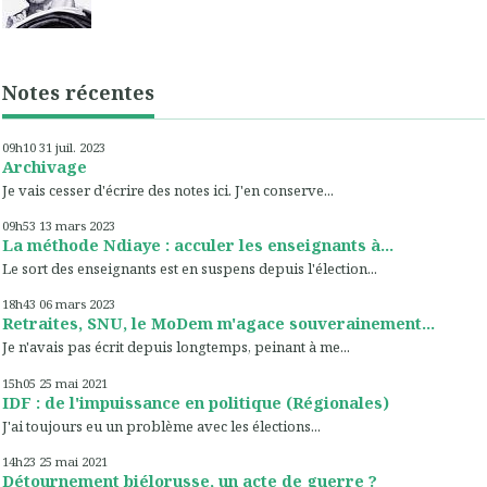
Notes récentes
09h10
31
juil. 2023
Archivage
Je vais cesser d'écrire des notes ici. J'en conserve...
09h53
13
mars 2023
La méthode Ndiaye : acculer les enseignants à...
Le sort des enseignants est en suspens depuis l'élection...
18h43
06
mars 2023
Retraites, SNU, le MoDem m'agace souverainement...
Je n'avais pas écrit depuis longtemps, peinant à me...
15h05
25
mai 2021
IDF : de l'impuissance en politique (Régionales)
J'ai toujours eu un problème avec les élections...
14h23
25
mai 2021
Détournement biélorusse, un acte de guerre ?