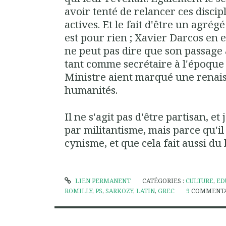
avoir tenté de relancer ces disci
actives. Et le fait d'être un agrégé
est pour rien ; Xavier Darcos en 
ne peut pas dire que son passage 
tant comme secrétaire à l'époqu
Ministre aient marqué une renaiss
humanités.
Il ne s'agit pas d'être partisan, et 
par militantisme, mais parce qu'il 
cynisme, et que cela fait aussi du b
LIEN PERMANENT
CATÉGORIES :
CULTURE
,
ED
ROMILLY
,
PS
,
SARKOZY
,
LATIN
,
GREC
9
COMMENTA