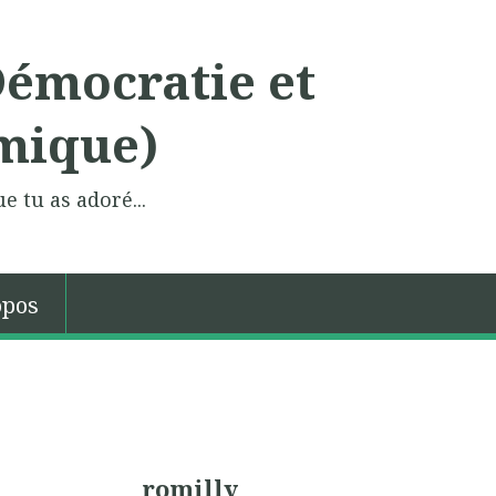
Démocratie et
mique)
e tu as adoré...
opos
romilly