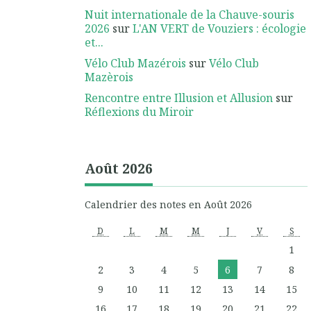
Nuit internationale de la Chauve-souris
2026
sur
L'AN VERT de Vouziers : écologie
et...
Vélo Club Mazérois
sur
Vélo Club
Mazèrois
Rencontre entre Illusion et Allusion
sur
Réflexions du Miroir
Août 2026
Calendrier des notes en Août 2026
D
L
M
M
J
V
S
1
2
3
4
5
6
7
8
9
10
11
12
13
14
15
16
17
18
19
20
21
22