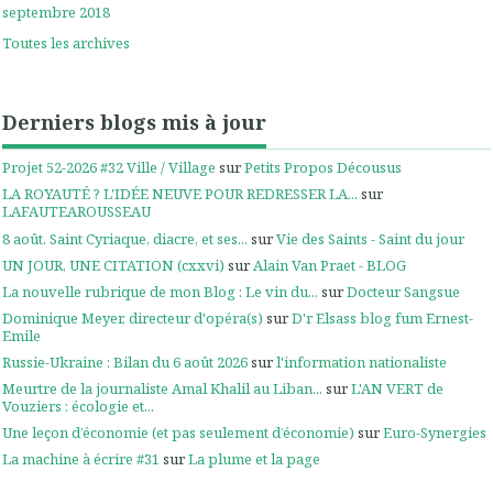
septembre 2018
Toutes les archives
Derniers blogs mis à jour
Projet 52-2026 #32 Ville / Village
sur
Petits Propos Décousus
LA ROYAUTÉ ? L'IDÉE NEUVE POUR REDRESSER LA...
sur
LAFAUTEAROUSSEAU
8 août. Saint Cyriaque, diacre, et ses...
sur
Vie des Saints - Saint du jour
UN JOUR, UNE CITATION (cxxvi)
sur
Alain Van Praet - BLOG
La nouvelle rubrique de mon Blog : Le vin du...
sur
Docteur Sangsue
Dominique Meyer, directeur d'opéra(s)
sur
D'r Elsass blog fum Ernest-
Emile
Russie-Ukraine : Bilan du 6 août 2026
sur
l'information nationaliste
Meurtre de la journaliste Amal Khalil au Liban...
sur
L'AN VERT de
Vouziers : écologie et...
Une leçon d’économie (et pas seulement d’économie)
sur
Euro-Synergies
La machine à écrire #31
sur
La plume et la page