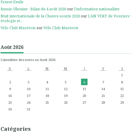
Ernest-Emile
Russie-Ukraine : Bilan du 4 août 2026
sur
l'information nationaliste
Nuit internationale de la Chauve-souris 2026
sur
L'AN VERT de Vouziers :
écologie et...
Vélo Club Mazérois
sur
Vélo Club Mazèrois
Août 2026
Calendrier des notes en Août 2026
D
L
M
M
J
V
S
1
2
3
4
5
6
7
8
9
10
11
12
13
14
15
16
17
18
19
20
21
22
23
24
25
26
27
28
29
30
31
Catégories