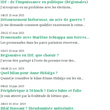
IDF : de l'impuissance en politique (Régionales)
J'ai toujours eu un problème avec les élections...
14h23
25
mai 2021
Détournement biélorusse, un acte de guerre ?
Je me demande comment qualifier exactement le crime...
23h22
15
mai 2021
Promenade avec Marlène Schiappa aux Serres...
Les promenades dans les parcs parisiens réservent...
15h31
02
mai 2021
Régionales en IDF, que choisir ?
J'avoue être partagé à l'orée du premier tour des...
16h48
23
oct. 2019
Quel bilan pour Anne Hidalgo ?
Quand je considère le bilan d'Anne Hidalgo sur les six...
09h41
10
juin 2019
Périphérique à 50 km/h ? Entre lubie et folie
Je suis atterré par la foultitude de bêtises que...
20h31
01
févr. 2019
Bilal Hassani ? Dieudonniste antisémite.