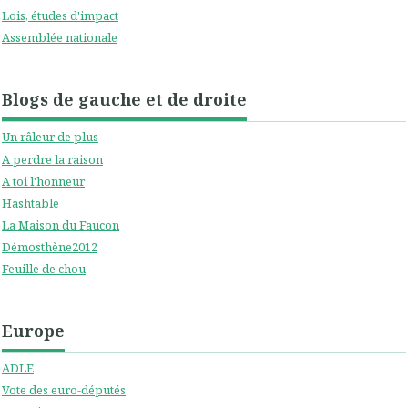
Lois, études d'impact
Assemblée nationale
Blogs de gauche et de droite
Un râleur de plus
A perdre la raison
A toi l'honneur
Hashtable
La Maison du Faucon
Démosthène2012
Feuille de chou
Europe
ADLE
Vote des euro-députés