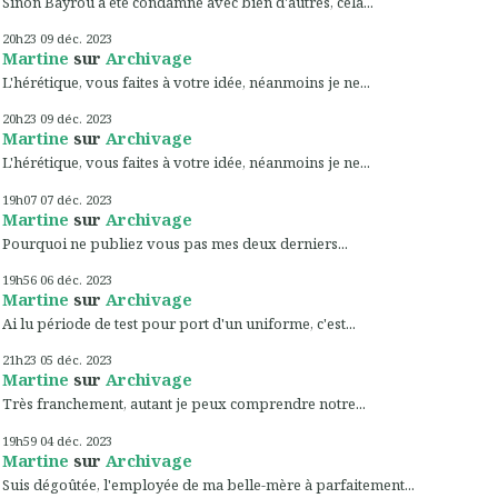
Sinon Bayrou a été condamné avec bien d'autres, cela...
20h23
09
déc. 2023
Martine
sur
Archivage
L'hérétique, vous faites à votre idée, néanmoins je ne...
20h23
09
déc. 2023
Martine
sur
Archivage
L'hérétique, vous faites à votre idée, néanmoins je ne...
19h07
07
déc. 2023
Martine
sur
Archivage
Pourquoi ne publiez vous pas mes deux derniers...
19h56
06
déc. 2023
Martine
sur
Archivage
Ai lu période de test pour port d'un uniforme, c'est...
21h23
05
déc. 2023
Martine
sur
Archivage
Très franchement, autant je peux comprendre notre...
19h59
04
déc. 2023
Martine
sur
Archivage
Suis dégoûtée, l'employée de ma belle-mère à parfaitement...