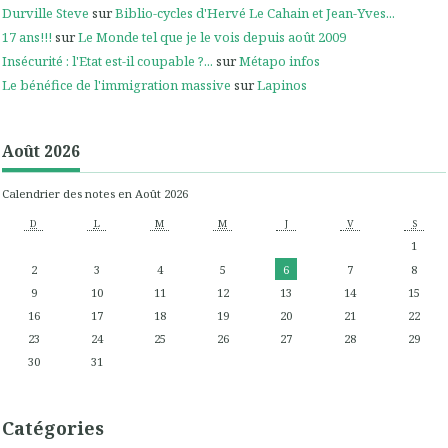
Durville Steve
sur
Biblio-cycles d'Hervé Le Cahain et Jean-Yves...
17 ans!!!
sur
Le Monde tel que je le vois depuis août 2009
Insécurité : l'Etat est-il coupable ?...
sur
Métapo infos
Le bénéfice de l'immigration massive
sur
Lapinos
Août 2026
Calendrier des notes en Août 2026
D
L
M
M
J
V
S
1
2
3
4
5
6
7
8
9
10
11
12
13
14
15
16
17
18
19
20
21
22
23
24
25
26
27
28
29
30
31
Catégories