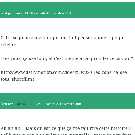
Écrit par :
anne
01h04
-
samedi 20
novembre 2010
Cette séquence médiatique me fait penser à une réplique
célèbre:
"Les cons, ça ose tout, et c'est même à ça qu'on les reconnait".
http://www.dailymotion.com/video/x2w320_les-cons-ca-ose-
tout_shortfilms
Écrit par :
Fabrice_BLR
02h20
-
samedi 20
novembre 2010
Ah ah ah ... Mais qu'est-ce que ça me fait rire cette histoire !
Voilà que Morin s'en même (ou s'emmêle - mais on s'en fout,