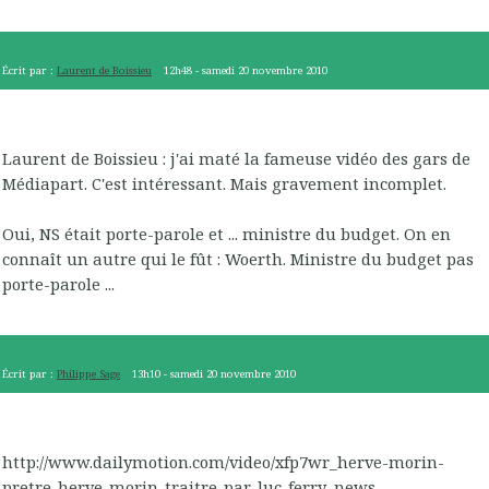
Écrit par :
Laurent de Boissieu
12h48
-
samedi 20
novembre 2010
Laurent de Boissieu : j'ai maté la fameuse vidéo des gars de
Médiapart. C'est intéressant. Mais gravement incomplet.
Oui, NS était porte-parole et ... ministre du budget. On en
connaît un autre qui le fût : Woerth. Ministre du budget pas
porte-parole ...
Écrit par :
Philippe Sage
13h10
-
samedi 20
novembre 2010
http://www.dailymotion.com/video/xfp7wr_herve-morin-
pretre-herve-morin-traitre-par-luc-ferry_news