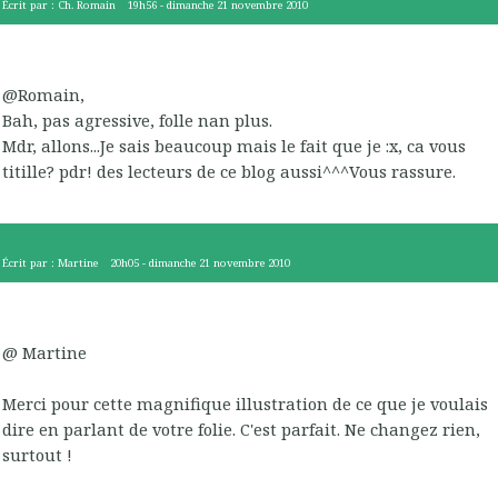
Écrit par :
Ch. Romain
19h56
-
dimanche 21
novembre 2010
@Romain,
Bah, pas agressive, folle nan plus.
Mdr, allons...Je sais beaucoup mais le fait que je :x, ca vous
titille? pdr! des lecteurs de ce blog aussi^^^Vous rassure.
Écrit par :
Martine
20h05
-
dimanche 21
novembre 2010
@ Martine
Merci pour cette magnifique illustration de ce que je voulais
dire en parlant de votre folie. C'est parfait. Ne changez rien,
surtout !