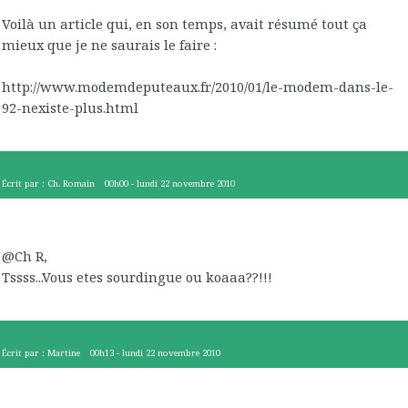
Voilà un article qui, en son temps, avait résumé tout ça
mieux que je ne saurais le faire :
http://www.modemdeputeaux.fr/2010/01/le-modem-dans-le-
92-nexiste-plus.html
Écrit par :
Ch. Romain
00h00
-
lundi 22
novembre 2010
@Ch R,
Tssss...Vous etes sourdingue ou koaaa??!!!
Écrit par :
Martine
00h13
-
lundi 22
novembre 2010