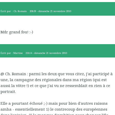
Écrit par :
Ch. Romain
20h59
-
dimanche 21
novembre 2010
Mdr grand fou! :-)
Écrit par :
Martine
21h14
-
dimanche 21
novembre 2010
@ Ch. Romain : parmi les deux que vous citez, j'ai participé à
une, la campagne des régionales dans ma région (qui est
aussi la vôtre !) et ce que j'ai vu ne ressemblait en rien à ce
portrait.
Elle a pourtant échoué ;-) mais pour bien d'autres raisons
amha - essentiellement 1) le contrecoup des européennes
dans l'opinion, 2) le manque d'ambition pour changer l'Ile-