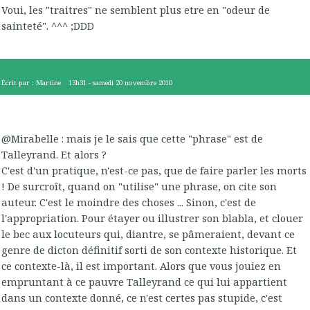
Voui, les "traitres" ne semblent plus etre en "odeur de
sainteté". ^^^ ;DDD
Écrit par :
Martine
13h31
-
samedi 20
novembre 2010
@Mirabelle : mais je le sais que cette "phrase" est de
Talleyrand. Et alors ?
C'est d'un pratique, n'est-ce pas, que de faire parler les morts
! De surcroît, quand on "utilise" une phrase, on cite son
auteur. C'est le moindre des choses ... Sinon, c'est de
l'appropriation. Pour étayer ou illustrer son blabla, et clouer
le bec aux locuteurs qui, diantre, se pâmeraient, devant ce
genre de dicton définitif sorti de son contexte historique. Et
ce contexte-là, il est important. Alors que vous jouiez en
empruntant à ce pauvre Talleyrand ce qui lui appartient
dans un contexte donné, ce n'est certes pas stupide, c'est