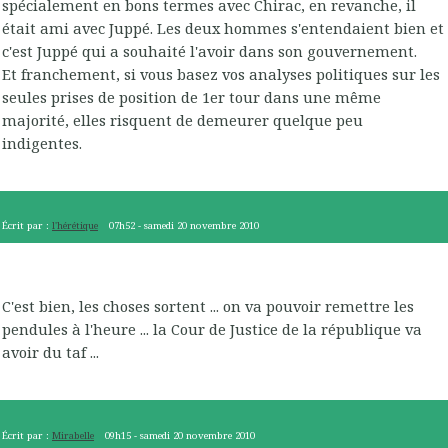
spécialement en bons termes avec Chirac, en revanche, il
était ami avec Juppé. Les deux hommes s'entendaient bien et
c'est Juppé qui a souhaité l'avoir dans son gouvernement.
Et franchement, si vous basez vos analyses politiques sur les
seules prises de position de 1er tour dans une même
majorité, elles risquent de demeurer quelque peu
indigentes.
Écrit par :
l'hérétique
07h52
-
samedi 20
novembre 2010
C'est bien, les choses sortent ... on va pouvoir remettre les
pendules à l'heure ... la Cour de Justice de la république va
avoir du taf ...
Écrit par :
Mirabelle
09h15
-
samedi 20
novembre 2010