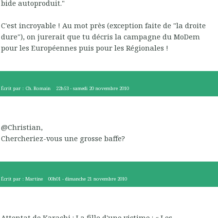
bide autoproduit."
C'est incroyable ! Au mot près (exception faite de "la droite
dure"), on jurerait que tu décris la campagne du MoDem
pour les Européennes puis pour les Régionales !
Écrit par :
Ch. Romain
22h53
-
samedi 20
novembre 2010
@Christian,
Chercheriez-vous une grosse baffe?
Écrit par :
Martine
00h01
-
dimanche 21
novembre 2010
Attentat de Karachi : La fille d'une victime : « Les