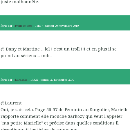
juste malhonnête.
Écrit par :
Philippe Sage
13h47
-
samedi 20
novembre 2010
@ Dany et Martine ... lol ! c'est un troll !!! et en plus il se
prend au sérieux ... mdr...
Écrit par :
Mirabelle
14h22
-
samedi 20
novembre 2010
@Laurent
Oui, je sais cela. Page 56-57 de Féminin au Singulier, Marielle
rapporte comment elle mouche Sarkozy qui veut l'appeler
"ma petite Marielle" et précise dans quelles conditions il
réceptionnait les fiches de campagne.