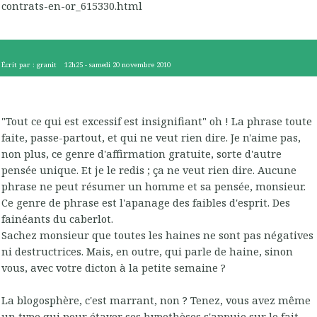
contrats-en-or_615330.html
Écrit par :
granit
12h25
-
samedi 20
novembre 2010
"Tout ce qui est excessif est insignifiant" oh ! La phrase toute
faite, passe-partout, et qui ne veut rien dire. Je n'aime pas,
non plus, ce genre d'affirmation gratuite, sorte d'autre
pensée unique. Et je le redis ; ça ne veut rien dire. Aucune
phrase ne peut résumer un homme et sa pensée, monsieur.
Ce genre de phrase est l'apanage des faibles d'esprit. Des
fainéants du caberlot.
Sachez monsieur que toutes les haines ne sont pas négatives
ni destructrices. Mais, en outre, qui parle de haine, sinon
vous, avec votre dicton à la petite semaine ?
La blogosphère, c'est marrant, non ? Tenez, vous avez même
un type qui pour étayer ses hypothèses s'appuie sur le fait