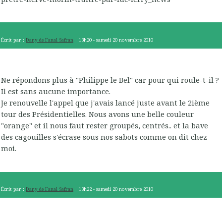
Écrit par :
Dany de Fanal Safran
13h20
-
samedi 20
novembre 2010
Ne répondons plus à "Philippe le Bel" car pour qui roule-t-il ?
Il est sans aucune importance.
Je renouvelle l'appel que j'avais lancé juste avant le 2ième
tour des Présidentielles. Nous avons une belle couleur
"orange" et il nous faut rester groupés, centrés.. et la bave
des cagouilles s'écrase sous nos sabots comme on dit chez
moi.
Écrit par :
Dany de Fanal Safran
13h22
-
samedi 20
novembre 2010