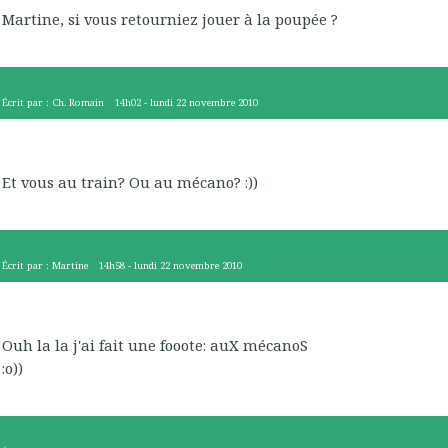
Martine, si vous retourniez jouer à la poupée ?
Écrit par :
Ch. Romain
14h02
-
lundi 22
novembre 2010
Et vous au train? Ou au mécano? :))
Écrit par :
Martine
14h58
-
lundi 22
novembre 2010
Ouh la la j'ai fait une fooote: auX mécanoS
:o))