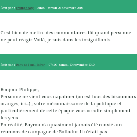
Écrit par :
Philippe Sage
04h10
-
samedi 20
novembre 2010
C'est bien de mettre des commentaires tôt quand personne
ne peut réagir. Voilà, je suis dans les insignifiants.
Écrit par :
Dany de Fanal Safran
07h16
-
samedi 20
novembre 2010
Bonjour Philippe,
Personne ne vient vous napalmer (on est tous des bisounours
oranges, ici...) ; votre méconnaissance de la politique et
particulièrement de cette époque vous occulte simplement
les yeux.
En réalité, Bayrou n'a quasiment jamais été convié aux
réunions de campagne de Balladur. Il n'était pas