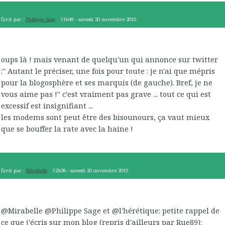
Écrit par :
Philippe Sage
11h49
-
samedi 20
novembre 2010
oups là ! mais venant de quelqu'un qui annonce sur twitter
:" Autant le préciser, une fois pour toute : je n'ai que mépris
pour la blogosphère et ses marquis (de gauche). Bref, je ne
vous aime pas !" c'est vraiment pas grave ... tout ce qui est
excessif est insignifiant ...
les modems sont peut être des bisounours, ça vaut mieux
que se bouffer la rate avec la haine !
Écrit par :
Mirabelle
12h08
-
samedi 20
novembre 2010
@Mirabelle @Philippe Sage et @l'hérétique: petite rappel de
ce que j'écris sur mon blog (repris d'ailleurs par Rue89):