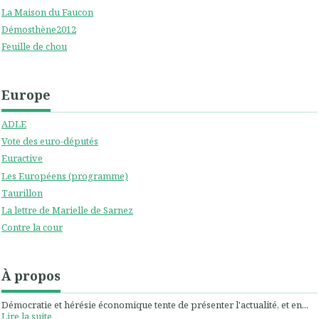
La Maison du Faucon
Démosthène2012
Feuille de chou
Europe
ADLE
Vote des euro-députés
Euractive
Les Européens (programme)
Taurillon
La lettre de Marielle de Sarnez
Contre la cour
À propos
Démocratie et hérésie économique tente de présenter l'actualité, et en...
Lire la suite