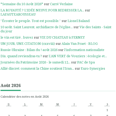
*Semaine du 10 Août 2026*
sur
Carré Verlaine
LA ROYAUTÉ ? L'IDÉE NEUVE POUR REDRESSER LA...
sur
LAFAUTEAROUSSEAU
”Écouter le peuple. Tout est possible.”
sur
Lionel Baland
10 août. Saint Laurent, archidiacre de l'église...
sur
Vie des Saints - Saint
du jour
le vin est tiré , buvez
sur
VIE DU CHATEAU à FERNEY
UN JOUR, UNE CITATION (cxxviii)
sur
Alain Van Praet - BLOG
Russie-Ukraine : Bilan du ! août 2026
sur
l'information nationaliste
Dis, quand reviendras-tu ?
sur
L'AN VERT de Vouziers : écologie et...
Journées du Patrimoine 2026 - le samedi 12...
sur
PAC de Spa
Allié discret: comment la Chine soutient l’Iran...
sur
Euro-Synergies
Août 2026
Calendrier des notes en Août 2026
D
L
M
M
J
V
S
1
2
3
4
5
6
7
8