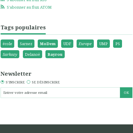
S'abonner au flux ATOM
Tags populaires
école
Sarnez
MoDem
UDF
Europe
UMP
PS
Sarkozy
Delanoë
Bayrou
Newsletter
S'INSCRIRE
SE DÉSINSCRIRE