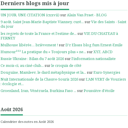
Derniers blogs mis à jour
UN JOUR, UNE CITATION (cxxvii)
sur
Alain Van Praet - BLOG
9 août. Saint Jean-Marie-Baptiste Vianney, curé...
sur
Vie des Saints - Saint
du jour
les regrets de toute la France et l'estime de...
sur
VIE DU CHATEAU à
FERNEY
Mulhouse libérée… brièvement !
sur
D'r Elsass blog fum Ernest-Emile
Humour²²² La pratique du « Toujours plus » ne...
sur
XYZ, ABCD
Russie Ukraine : Bilan du 7 août 2026
sur
l'information nationaliste
Ce mois-ci, au ciné-club...
sur
le croquis de côté
Douguine, Mamleev, le dard métaphysique et la...
sur
Euro-Synergies
Nuit Internationale de la Chauve-Souris 2026
sur
L'AN VERT de Vouziers
: écologie et...
Groenland, Iran, Vénézuela, Burkina Faso ...
sur
Poussière d'étoile
Août 2026
Calendrier des notes en Août 2026