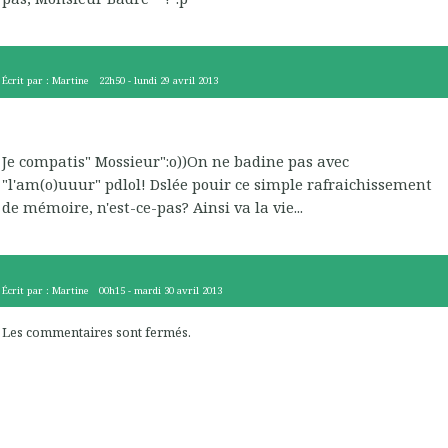
Écrit par :
Martine
22h50
-
lundi 29
avril 2013
Je compatis" Mossieur":o))On ne badine pas avec
"l'am(o)uuur" pdlol! Dslée pouir ce simple rafraichissement
de mémoire, n'est-ce-pas? Ainsi va la vie...
Écrit par :
Martine
00h15
-
mardi 30
avril 2013
Les commentaires sont fermés.