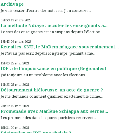
Archivage
Je vais cesser d'écrire des notes ici. J'en conserve...
09h53
13
mars 2023
La méthode Ndiaye : acculer les enseignants à...
Le sort des enseignants est en suspens depuis l'élection...
18h43
06
mars 2023
Retraites, SNU, le MoDem m'agace souverainement...
Je n'avais pas écrit depuis longtemps, peinant à me...
15h05
25
mai 2021
IDF : de l'impuissance en politique (Régionales)
J'ai toujours eu un problème avec les élections...
14h23
25
mai 2021
Détournement biélorusse, un acte de guerre ?
Je me demande comment qualifier exactement le crime...
23h22
15
mai 2021
Promenade avec Marlène Schiappa aux Serres...
Les promenades dans les parcs parisiens réservent...
15h31
02
mai 2021
Régionales en IDF, que choisir ?