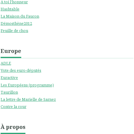
A toi l'honneur
Hashtable
La Maison du Faucon
Démosthène2012
Feuille de chou
Europe
ADLE
Vote des euro-députés
Euractive
Les Européens (programme)
Taurillon
La lettre de Marielle de Sarnez
Contre la cour
À propos