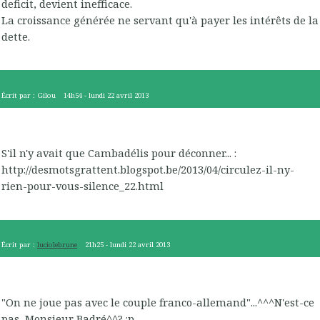
deficit, devient inefficace.
La croissance générée ne servant qu'à payer les intérêts de la
dette.
Écrit par :
Gilou
14h54
-
lundi 22
avril 2013
S'il n'y avait que Cambadélis pour déconner... :
http://desmotsgrattent.blogspot.be/2013/04/circulez-il-ny-
rien-pour-vous-silence_22.html
Écrit par :
luciolebrune
21h25
-
lundi 22
avril 2013
"On ne joue pas avec le couple franco-allemand"...^^^N'est-ce
pas, Monsieur Badré^^? :p