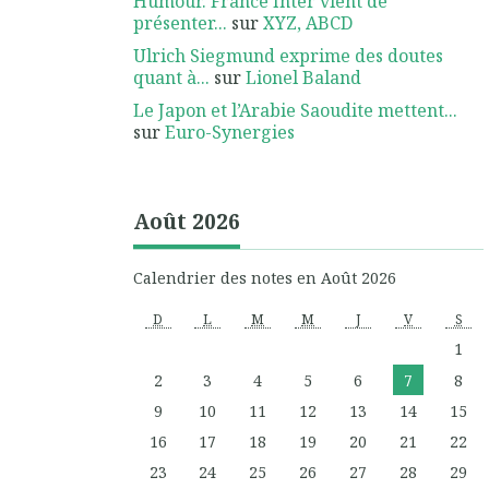
Humour. France Inter vient de
présenter...
sur
XYZ, ABCD
Ulrich Siegmund exprime des doutes
quant à...
sur
Lionel Baland
Le Japon et l’Arabie Saoudite mettent...
sur
Euro-Synergies
Août 2026
Calendrier des notes en Août 2026
D
L
M
M
J
V
S
1
2
3
4
5
6
7
8
9
10
11
12
13
14
15
16
17
18
19
20
21
22
23
24
25
26
27
28
29