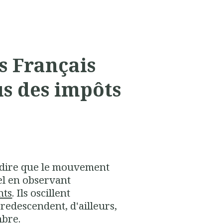
es Français
us des impôts
e dire que le mouvement
nel en observant
nts
. Ils oscillent
redescendent, d'ailleurs,
mbre.