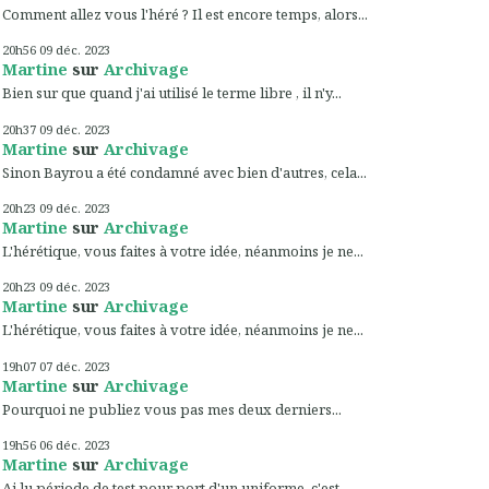
Comment allez vous l'héré ? Il est encore temps, alors...
20h56
09
déc. 2023
Martine
sur
Archivage
Bien sur que quand j'ai utilisé le terme libre , il n'y...
20h37
09
déc. 2023
Martine
sur
Archivage
Sinon Bayrou a été condamné avec bien d'autres, cela...
20h23
09
déc. 2023
Martine
sur
Archivage
L'hérétique, vous faites à votre idée, néanmoins je ne...
20h23
09
déc. 2023
Martine
sur
Archivage
L'hérétique, vous faites à votre idée, néanmoins je ne...
19h07
07
déc. 2023
Martine
sur
Archivage
Pourquoi ne publiez vous pas mes deux derniers...
19h56
06
déc. 2023
Martine
sur
Archivage
Ai lu période de test pour port d'un uniforme, c'est...