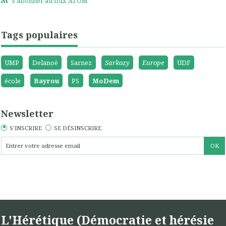
S'abonner au flux ATOM
Tags populaires
UMP
Delanoë
Sarnez
Sarkozy
Europe
UDF
école
Bayrou
PS
MoDem
Newsletter
S'INSCRIRE
SE DÉSINSCRIRE
L'Hérétique (Démocratie et hérésie