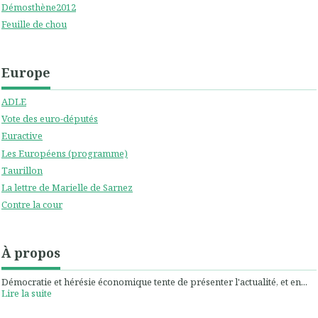
Démosthène2012
Feuille de chou
Europe
ADLE
Vote des euro-députés
Euractive
Les Européens (programme)
Taurillon
La lettre de Marielle de Sarnez
Contre la cour
À propos
Démocratie et hérésie économique tente de présenter l'actualité, et en...
Lire la suite