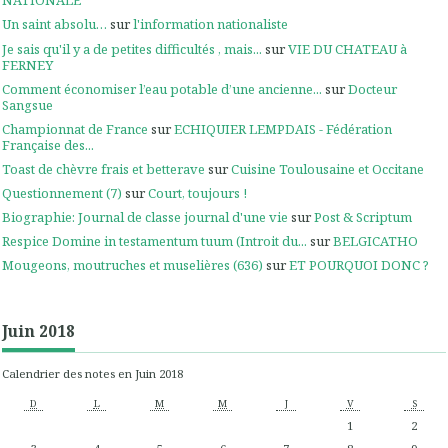
NATIONALE
Un saint absolu…
sur
l'information nationaliste
Je sais qu'il y a de petites difficultés , mais...
sur
VIE DU CHATEAU à
FERNEY
Comment économiser l’eau potable d’une ancienne...
sur
Docteur
Sangsue
Championnat de France
sur
ECHIQUIER LEMPDAIS - Fédération
Française des...
Toast de chèvre frais et betterave
sur
Cuisine Toulousaine et Occitane
Questionnement (7)
sur
Court, toujours !
Biographie: Journal de classe journal d'une vie
sur
Post & Scriptum
Respice Domine in testamentum tuum (Introit du...
sur
BELGICATHO
Mougeons, moutruches et muselières (636)
sur
ET POURQUOI DONC ?
Juin 2018
Calendrier des notes en Juin 2018
D
L
M
M
J
V
S
1
2