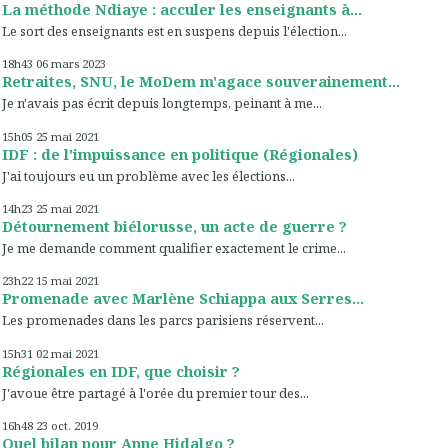
La méthode Ndiaye : acculer les enseignants à...
Le sort des enseignants est en suspens depuis l'élection...
18h43
06
mars 2023
Retraites, SNU, le MoDem m'agace souverainement...
Je n'avais pas écrit depuis longtemps, peinant à me...
15h05
25
mai 2021
IDF : de l'impuissance en politique (Régionales)
J'ai toujours eu un problème avec les élections...
14h23
25
mai 2021
Détournement biélorusse, un acte de guerre ?
Je me demande comment qualifier exactement le crime...
23h22
15
mai 2021
Promenade avec Marlène Schiappa aux Serres...
Les promenades dans les parcs parisiens réservent...
15h31
02
mai 2021
Régionales en IDF, que choisir ?
J'avoue être partagé à l'orée du premier tour des...
16h48
23
oct. 2019
Quel bilan pour Anne Hidalgo ?