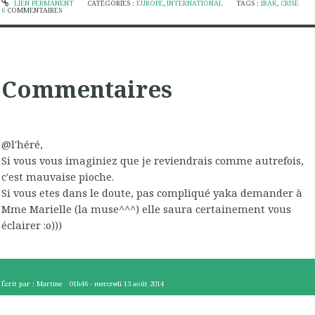
LIEN PERMANENT
CATÉGORIES :
EUROPE
,
INTERNATIONAL
TAGS :
IRAK
,
CRISE
6
COMMENTAIRES
Commentaires
@l'héré,
Si vous vous imaginiez que je reviendrais comme autrefois,
c'est mauvaise pioche.
Si vous etes dans le doute, pas compliqué yaka demander à
Mme Marielle (la muse^^^) elle saura certainement vous
éclairer :o)))
Écrit par :
Martine
01h46
-
mercredi 13
août 2014