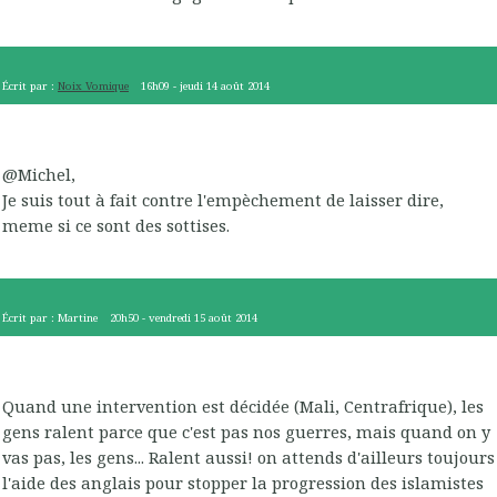
Écrit par :
Noix Vomique
16h09
-
jeudi 14
août 2014
@Michel,
Je suis tout à fait contre l'empèchement de laisser dire,
meme si ce sont des sottises.
Écrit par :
Martine
20h50
-
vendredi 15
août 2014
Quand une intervention est décidée (Mali, Centrafrique), les
gens ralent parce que c'est pas nos guerres, mais quand on y
vas pas, les gens... Ralent aussi! on attends d'ailleurs toujours
l'aide des anglais pour stopper la progression des islamistes