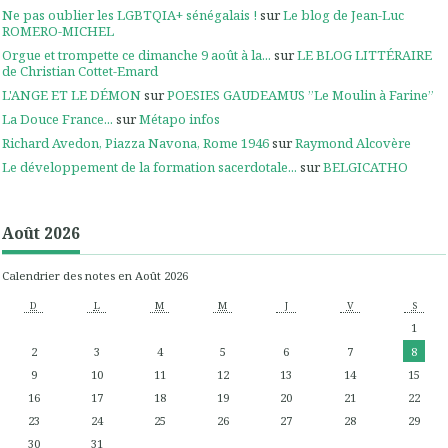
Ne pas oublier les LGBTQIA+ sénégalais !
sur
Le blog de Jean-Luc
ROMERO-MICHEL
Orgue et trompette ce dimanche 9 août à la...
sur
LE BLOG LITTÉRAIRE
de Christian Cottet-Emard
L'ANGE ET LE DÉMON
sur
POESIES GAUDEAMUS ”Le Moulin à Farine”
La Douce France...
sur
Métapo infos
Richard Avedon, Piazza Navona, Rome 1946
sur
Raymond Alcovère
Le développement de la formation sacerdotale...
sur
BELGICATHO
Août 2026
Calendrier des notes en Août 2026
D
L
M
M
J
V
S
1
2
3
4
5
6
7
8
9
10
11
12
13
14
15
16
17
18
19
20
21
22
23
24
25
26
27
28
29
30
31