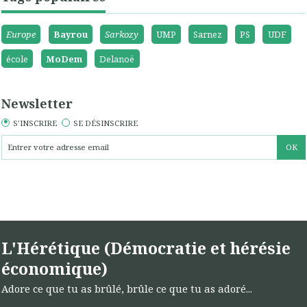
Europe
Bayrou
Sarkozy
UMP
Sarnez
PS
UDF
école
MoDem
Delanoë
Newsletter
S'INSCRIRE
SE DÉSINSCRIRE
L'Hérétique (Démocratie et hérésie
économique)
Adore ce que tu as brûlé, brûle ce que tu as adoré...