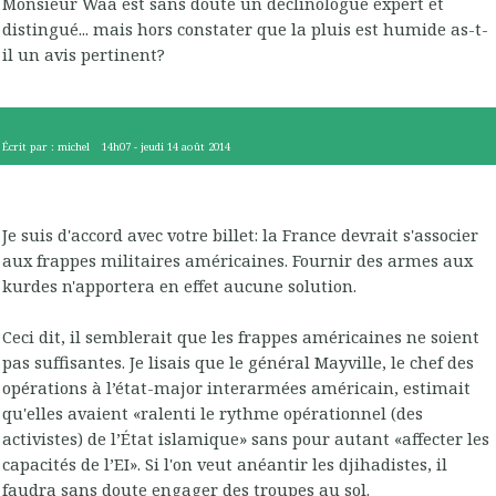
Monsieur Waa est sans doute un déclinologue expert et
distingué... mais hors constater que la pluis est humide as-t-
il un avis pertinent?
Écrit par :
michel
14h07
-
jeudi 14
août 2014
Je suis d'accord avec votre billet: la France devrait s'associer
aux frappes militaires américaines. Fournir des armes aux
kurdes n'apportera en effet aucune solution.
Ceci dit, il semblerait que les frappes américaines ne soient
pas suffisantes. Je lisais que le général Mayville, le chef des
opérations à l’état-major interarmées américain, estimait
qu'elles avaient «ralenti le rythme opérationnel (des
activistes) de l’État islamique» sans pour autant «affecter les
capacités de l’EI». Si l'on veut anéantir les djihadistes, il
faudra sans doute engager des troupes au sol.