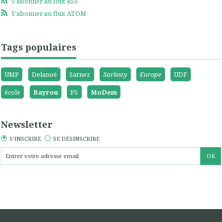
S'abonner au flux RSS
S'abonner au flux ATOM
Tags populaires
UMP
Delanoë
Sarnez
Sarkozy
Europe
UDF
école
Bayrou
PS
MoDem
Newsletter
S'INSCRIRE
SE DÉSINSCRIRE