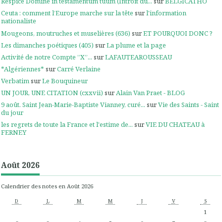
Respice Domine in testamentum tuum (Introit du...
sur
BELGICATHO
Ceuta : comment l’Europe marche sur la tête
sur
l'information
nationaliste
Mougeons, moutruches et muselières (636)
sur
ET POURQUOI DONC ?
Les dimanches poétiques (405)
sur
La plume et la page
Activité de notre Compte ”X”...
sur
LAFAUTEAROUSSEAU
*Algériennes*
sur
Carré Verlaine
Verbatim
sur
Le Bouquineur
UN JOUR, UNE CITATION (cxxvii)
sur
Alain Van Praet - BLOG
9 août. Saint Jean-Marie-Baptiste Vianney, curé...
sur
Vie des Saints - Saint
du jour
les regrets de toute la France et l'estime de...
sur
VIE DU CHATEAU à
FERNEY
Août 2026
Calendrier des notes en Août 2026
D
L
M
M
J
V
S
1