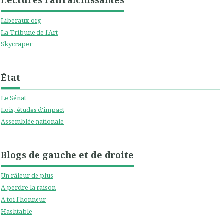
Liberaux.org
La Tribune de l'Art
Skycraper
État
Le Sénat
Lois, études d'impact
Assemblée nationale
Blogs de gauche et de droite
Un râleur de plus
A perdre la raison
A toi l'honneur
Hashtable