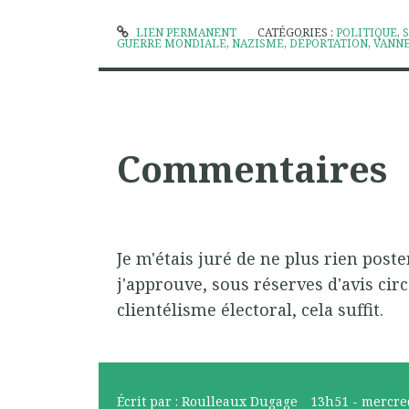
LIEN PERMANENT
CATÉGORIES :
POLITIQUE
,
GUERRE MONDIALE
,
NAZISME
,
DÉPORTATION
,
VANN
Commentaires
Je m'étais juré de ne plus rien poste
j'approuve, sous réserves d'avis cir
clientélisme électoral, cela suffit.
Écrit par :
Roulleaux Dugage
13h51
-
mercre