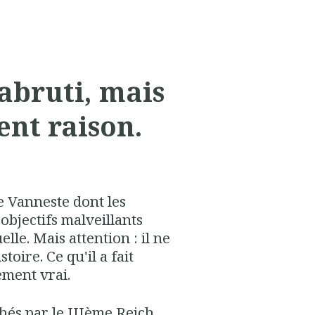
abruti, mais
ent raison.
re Vanneste dont les
objectifs malveillants
e. Mais attention : il ne
stoire. Ce qu'il a fait
ement vrai.
hés par le IIIème Reich