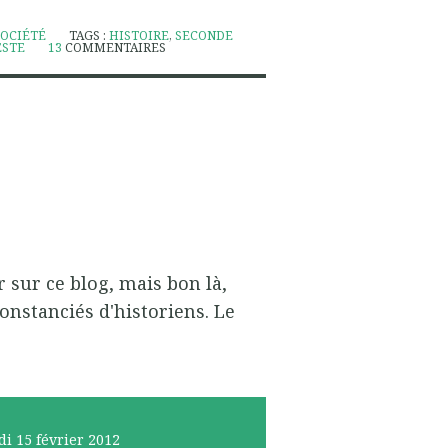
SOCIÉTÉ
TAGS :
HISTOIRE
,
SECONDE
ESTE
13
COMMENTAIRES
r sur ce blog, mais bon là,
constanciés d'historiens. Le
di 15
février 2012