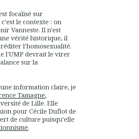
est focalisé sur
c'est le contexte : on
ir Vanneste. Il n'est
ne vérité historique, il
créditer l'homosexualité.
ue l'UMP devrait le virer
balance sur la
une information claire, je
Florence Tamagne
,
ersité de Lille. Elle
asion pour Cécile Duflot de
sert de culture puisqu'elle
tionnisme
.