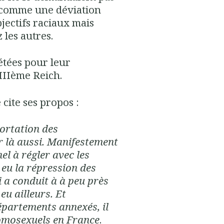
é comme une déviation
jectifs raciaux mais
les autres.
étées pour leur
IIIème Reich.
 cite ses propos :
portation des
ir là aussi. Manifestement
l à régler avec les
 eu la répression des
 a conduit à à peu près
eu ailleurs. Et
partements annexés, il
homosexuels en France
.