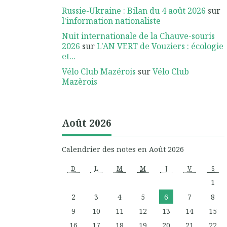
Russie-Ukraine : Bilan du 4 août 2026
sur
l'information nationaliste
Nuit internationale de la Chauve-souris
2026
sur
L'AN VERT de Vouziers : écologie
et...
Vélo Club Mazérois
sur
Vélo Club
Mazèrois
Août 2026
Calendrier des notes en Août 2026
D
L
M
M
J
V
S
1
2
3
4
5
6
7
8
9
10
11
12
13
14
15
16
17
18
19
20
21
22