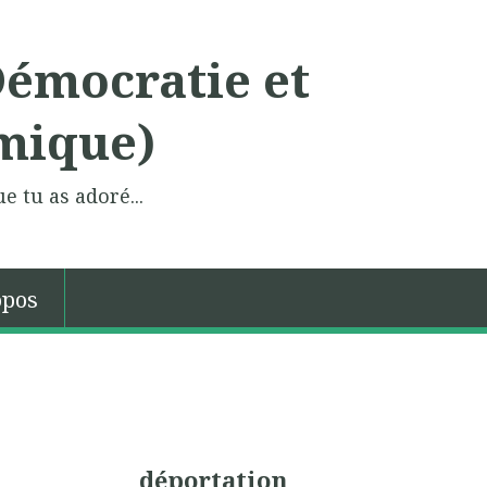
Démocratie et
mique)
e tu as adoré...
opos
déportation