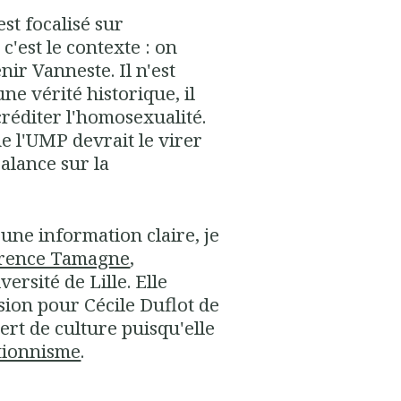
est focalisé sur
c'est le contexte : on
ir Vanneste. Il n'est
ne vérité historique, il
créditer l'homosexualité.
ue l'UMP devrait le virer
balance sur la
une information claire, je
Florence Tamagne
,
ersité de Lille. Elle
asion pour Cécile Duflot de
sert de culture puisqu'elle
tionnisme
.