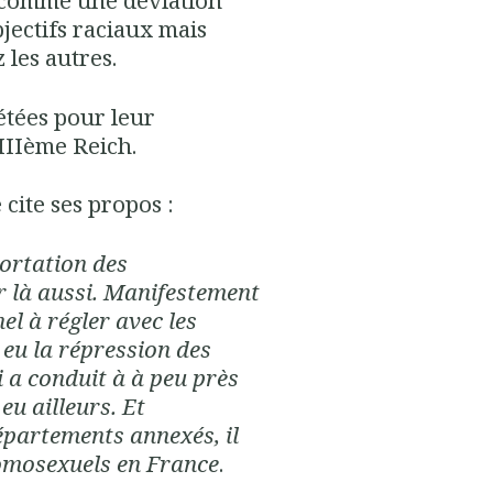
é comme une déviation
jectifs raciaux mais
les autres.
étées pour leur
IIIème Reich.
 cite ses propos :
portation des
ir là aussi. Manifestement
l à régler avec les
 eu la répression des
 a conduit à à peu près
eu ailleurs. Et
partements annexés, il
homosexuels en France
.