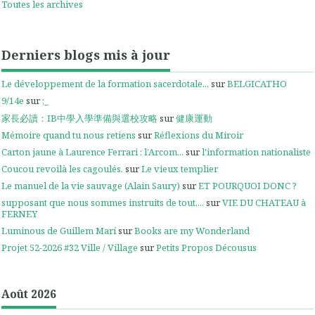
Toutes les archives
Derniers blogs mis à jour
Le développement de la formation sacerdotale...
sur
BELGICATHO
9/14e
sur
;_
家長必讀：IB中學入學準備與選校攻略
sur
健康運動
Mémoire quand tu nous retiens
sur
Réflexions du Miroir
Carton jaune à Laurence Ferrari : l’Arcom...
sur
l'information nationaliste
Coucou revoilà les cagoulés.
sur
Le vieux templier
Le manuel de la vie sauvage (Alain Saury)
sur
ET POURQUOI DONC ?
supposant que nous sommes instruits de tout,...
sur
VIE DU CHATEAU à
FERNEY
Luminous de Guillem Marí
sur
Books are my Wonderland
Projet 52-2026 #32 Ville / Village
sur
Petits Propos Décousus
Août 2026