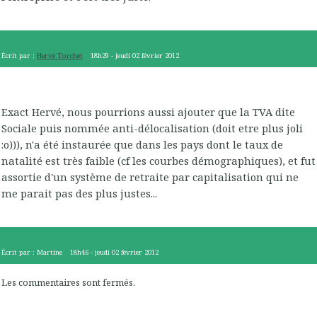
Écrit par :
Hervé Torchet
18h29
-
jeudi 02
février 2012
Exact Hervé, nous pourrions aussi ajouter que la TVA dite
Sociale puis nommée anti-délocalisation (doit etre plus joli
:o))), n'a été instaurée que dans les pays dont le taux de
natalité est très faible (cf les courbes démographiques), et fut
assortie d'un système de retraite par capitalisation qui ne
me parait pas des plus justes...
Écrit par :
Martine
18h46
-
jeudi 02
février 2012
Les commentaires sont fermés.