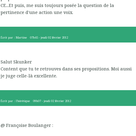
CE...Et puis, me suis toujours posée la question de la
pertinence d'une action une voix.
Écrit par :
Martine
07h45
-
jeudi 02
février 2012
Salut Skunker
Content que tu te retrouves dans ses propositions. Moi aussi
je juge celle-là excellente.
Écrit par :
l'hérétique
09h07
-
jeudi 02
février 2012
@ Françoise Boulanger :