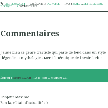
LIEN PERMANENT
CATÉGORIES :
ECONOMIE
TAGS :
BAYROU
,
DETTE
,
DÉPENSE
PUBLIQUE
9
COMMENTAIRES
Commentaires
J'aime bien ce genre d'article qui parle de fond dans un style
"légende et mythologie". Merci l'Hérétique de l'avoir écrit !
Écrit par :
Maxime FIALON
10h23
-
jeudi 03
novembre 2011
Bonjour Maxime
Ben là, c'était d'actualité :-)