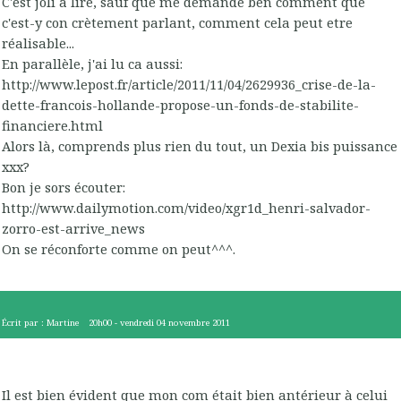
C'est joli à lire, sauf que me demande ben comment que
c'est-y con crètement parlant, comment cela peut etre
réalisable...
En parallèle, j'ai lu ca aussi:
http://www.lepost.fr/article/2011/11/04/2629936_crise-de-la-
dette-francois-hollande-propose-un-fonds-de-stabilite-
financiere.html
Alors là, comprends plus rien du tout, un Dexia bis puissance
xxx?
Bon je sors écouter:
http://www.dailymotion.com/video/xgr1d_henri-salvador-
zorro-est-arrive_news
On se réconforte comme on peut^^^.
Écrit par :
Martine
20h00
-
vendredi 04
novembre 2011
Il est bien évident que mon com était bien antérieur à celui