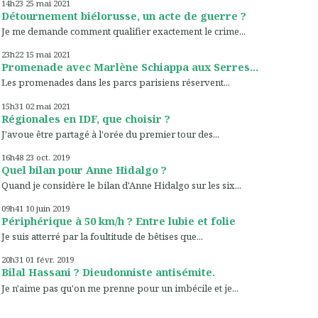
14h23
25
mai 2021
Détournement biélorusse, un acte de guerre ?
Je me demande comment qualifier exactement le crime...
23h22
15
mai 2021
Promenade avec Marlène Schiappa aux Serres...
Les promenades dans les parcs parisiens réservent...
15h31
02
mai 2021
Régionales en IDF, que choisir ?
J'avoue être partagé à l'orée du premier tour des...
16h48
23
oct. 2019
Quel bilan pour Anne Hidalgo ?
Quand je considère le bilan d'Anne Hidalgo sur les six...
09h41
10
juin 2019
Périphérique à 50 km/h ? Entre lubie et folie
Je suis atterré par la foultitude de bêtises que...
20h31
01
févr. 2019
Bilal Hassani ? Dieudonniste antisémite.
Je n'aime pas qu'on me prenne pour un imbécile et je...