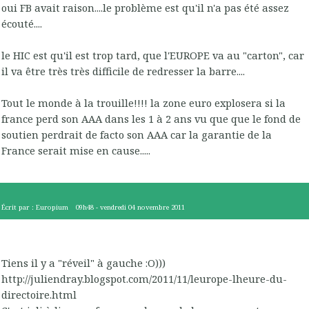
oui FB avait raison....le problème est qu'il n'a pas été assez
écouté....
le HIC est qu'il est trop tard, que l'EUROPE va au "carton", car
il va être très très difficile de redresser la barre....
Tout le monde à la trouille!!!! la zone euro explosera si la
france perd son AAA dans les 1 à 2 ans vu que que le fond de
soutien perdrait de facto son AAA car la garantie de la
France serait mise en cause.....
Écrit par :
Europium
09h48
-
vendredi 04
novembre 2011
Tiens il y a "réveil" à gauche :O)))
http://juliendray.blogspot.com/2011/11/leurope-lheure-du-
directoire.html