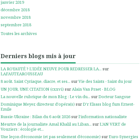
janvier 2019
décembre 2018
novembre 2018
septembre 2018
Toutes les archives
Derniers blogs mis à jour
LA ROYAUTÉ ? L'IDÉE NEUVE POUR REDRESSER LA...
sur
LAFAUTEAROUSSEAU
8 août. Saint Cyriaque, diacre, et ses...
sur
Vie des Saints - Saint du jour
UN JOUR, UNE CITATION (cxxvi)
sur
Alain Van Praet - BLOG
La nouvelle rubrique de mon Blog : Le vin du...
sur
Docteur Sangsue
Dominique Meyer, directeur d'opéra(s)
sur
D'r Elsass blog fum Ernest-
Emile
Russie-Ukraine : Bilan du 6 août 2026
sur
l'information nationaliste
Meurtre de la journaliste Amal Khalil au Liban...
sur
L'AN VERT de
Vouziers : écologie et...
Une leçon d’économie (et pas seulement d’économie)
sur
Euro-Synergies