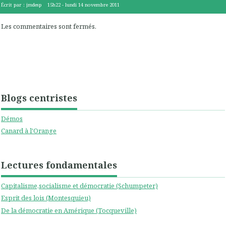
Écrit par :
jmdesp
15h22
-
lundi 14
novembre 2011
Les commentaires sont fermés.
Blogs centristes
Démos
Canard à l'Orange
Lectures fondamentales
Capitalisme,socialisme et démocratie (Schumpeter)
Esprit des lois (Montesquieu)
De la démocratie en Amérique (Tocqueville)