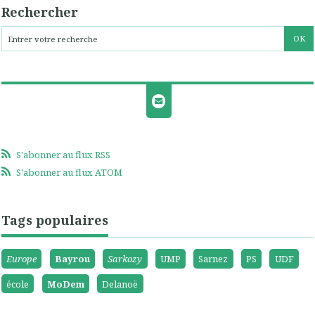
Rechercher
S'abonner au flux RSS
S'abonner au flux ATOM
Tags populaires
Europe
Bayrou
Sarkozy
UMP
Sarnez
PS
UDF
école
MoDem
Delanoë