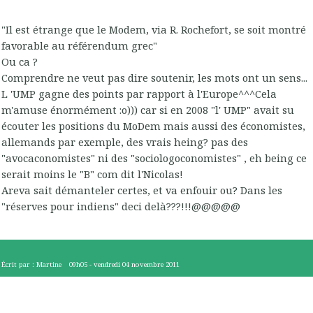
"Il est étrange que le Modem, via R. Rochefort, se soit montré
favorable au référendum grec"
Ou ca ?
Comprendre ne veut pas dire soutenir, les mots ont un sens...
L 'UMP gagne des points par rapport à l'Europe^^^Cela
m'amuse énormément :o))) car si en 2008 "l' UMP" avait su
écouter les positions du MoDem mais aussi des économistes,
allemands par exemple, des vrais heing? pas des
"avocaconomistes" ni des "sociologoconomistes" , eh being ce
serait moins le "B" com dit l'Nicolas!
Areva sait démanteler certes, et va enfouir ou? Dans les
"réserves pour indiens" deci delà???!!!@@@@@
Écrit par :
Martine
09h05
-
vendredi 04
novembre 2011