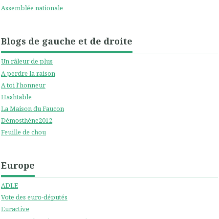
Assemblée nationale
Blogs de gauche et de droite
Un râleur de plus
A perdre la raison
A toi l'honneur
Hashtable
La Maison du Faucon
Démosthène2012
Feuille de chou
Europe
ADLE
Vote des euro-députés
Euractive