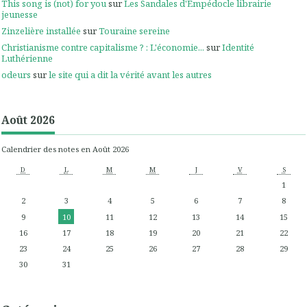
This song is (not) for you
sur
Les Sandales d'Empédocle librairie
jeunesse
Zinzelière installée
sur
Touraine sereine
Christianisme contre capitalisme ? : L'économie...
sur
Identité
Luthérienne
odeurs
sur
le site qui a dit la vérité avant les autres
Août 2026
Calendrier des notes en Août 2026
D
L
M
M
J
V
S
1
2
3
4
5
6
7
8
9
10
11
12
13
14
15
16
17
18
19
20
21
22
23
24
25
26
27
28
29
30
31