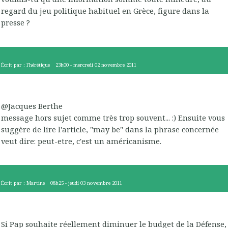
regard du jeu politique habituel en Grèce, figure dans la
presse ?
Écrit par :
l'hérétique
23h00
-
mercredi 02
novembre 2011
@Jacques Berthe
message hors sujet comme très trop souvent... :) Ensuite vous
suggère de lire l'article, "may be" dans la phrase concernée
veut dire: peut-etre, c'est un américanisme.
Écrit par :
Martine
08h25
-
jeudi 03
novembre 2011
Si Pap souhaite réellement diminuer le budget de la Défense,