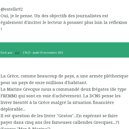
@estelle92
Oui, je le pense. Un des objectifs des journalistes est
également d'inciter le lecteur à pousser plus loin la réflexion
!
Écrit par :
eric
17h23
-
jeudi 03
novembre 2011
La Grèce, comme beaucoup de pays, a une armée pléthorique
pour un pays de onze millions d'habitant.
La Marine Grecque nous a commandé deux frégates (de type
FREMM) qui sont en voie d'achèvement. La DCNS pense les
livrer bientôt à la Grèce malgré la situation financière
déplorable...
Il est question de les livrer "Gratos"...En espérant se faire
payer dans cinq ans (les fameuses callendes Grecques....?)
(Source "Mer & Marine")