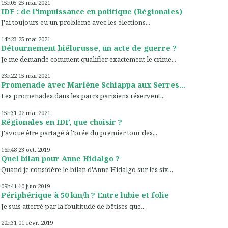
15h05
25
mai 2021
IDF : de l'impuissance en politique (Régionales)
J'ai toujours eu un problème avec les élections...
14h23
25
mai 2021
Détournement biélorusse, un acte de guerre ?
Je me demande comment qualifier exactement le crime...
23h22
15
mai 2021
Promenade avec Marlène Schiappa aux Serres...
Les promenades dans les parcs parisiens réservent...
15h31
02
mai 2021
Régionales en IDF, que choisir ?
J'avoue être partagé à l'orée du premier tour des...
16h48
23
oct. 2019
Quel bilan pour Anne Hidalgo ?
Quand je considère le bilan d'Anne Hidalgo sur les six...
09h41
10
juin 2019
Périphérique à 50 km/h ? Entre lubie et folie
Je suis atterré par la foultitude de bêtises que...
20h31
01
févr. 2019