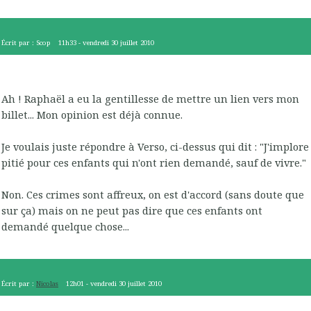
Écrit par :
Scop
11h33
-
vendredi 30
juillet 2010
Ah ! Raphaël a eu la gentillesse de mettre un lien vers mon
billet... Mon opinion est déjà connue.
Je voulais juste répondre à Verso, ci-dessus qui dit : "J'implore
pitié pour ces enfants qui n'ont rien demandé, sauf de vivre."
Non. Ces crimes sont affreux, on est d'accord (sans doute que
sur ça) mais on ne peut pas dire que ces enfants ont
demandé quelque chose...
Écrit par :
Nicolas
12h01
-
vendredi 30
juillet 2010