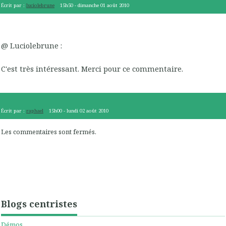
Écrit par :
luciolebrune
15h50
-
dimanche 01
août 2010
@ Luciolebrune :
C'est très intéressant. Merci pour ce commentaire.
Écrit par :
raphael
15h00
-
lundi 02
août 2010
Les commentaires sont fermés.
Blogs centristes
Démos