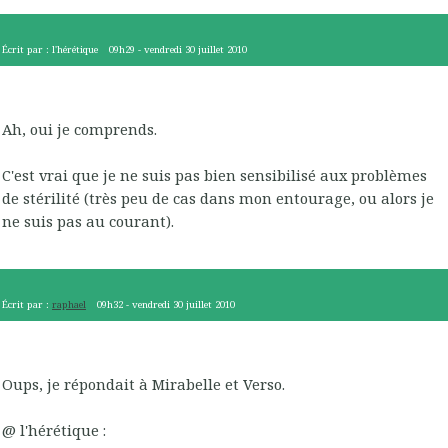
Écrit par :
l'hérétique
09h29
-
vendredi 30
juillet 2010
Ah, oui je comprends.
C'est vrai que je ne suis pas bien sensibilisé aux problèmes
de stérilité (très peu de cas dans mon entourage, ou alors je
ne suis pas au courant).
Écrit par :
raphael
09h32
-
vendredi 30
juillet 2010
Oups, je répondait à Mirabelle et Verso.
@ l'hérétique :