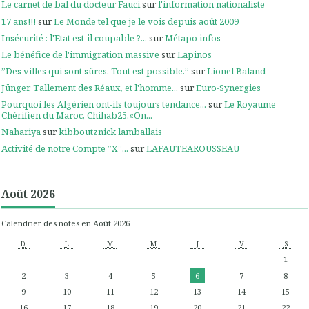
Le carnet de bal du docteur Fauci
sur
l'information nationaliste
17 ans!!!
sur
Le Monde tel que je le vois depuis août 2009
Insécurité : l'Etat est-il coupable ?...
sur
Métapo infos
Le bénéfice de l'immigration massive
sur
Lapinos
”Des villes qui sont sûres. Tout est possible.”
sur
Lionel Baland
Jünger, Tallement des Réaux, et l'homme...
sur
Euro-Synergies
Pourquoi les Algérien ont-ils toujours tendance...
sur
Le Royaume
Chérifien du Maroc, Chihab25.«On...
Nahariya
sur
kibboutznick lamballais
Activité de notre Compte ”X”...
sur
LAFAUTEAROUSSEAU
Août 2026
Calendrier des notes en Août 2026
D
L
M
M
J
V
S
1
2
3
4
5
6
7
8
9
10
11
12
13
14
15
16
17
18
19
20
21
22