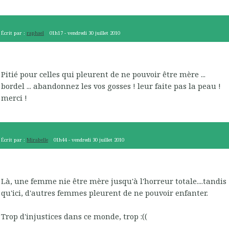
Écrit par :
raphael
01h17
-
vendredi 30
juillet 2010
Pitié pour celles qui pleurent de ne pouvoir être mère ...
bordel ... abandonnez les vos gosses ! leur faite pas la peau !
merci !
Écrit par :
Mirabelle
01h44
-
vendredi 30
juillet 2010
Là, une femme nie être mère jusqu'à l'horreur totale....tandis
qu'ici, d'autres femmes pleurent de ne pouvoir enfanter.
Trop d'injustices dans ce monde, trop :((