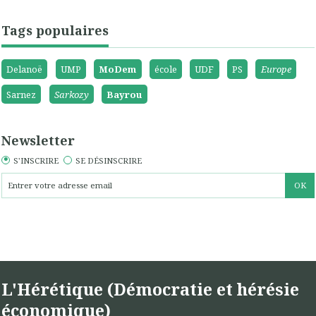
Tags populaires
Delanoë
UMP
MoDem
école
UDF
PS
Europe
Sarnez
Sarkozy
Bayrou
Newsletter
S'INSCRIRE
SE DÉSINSCRIRE
L'Hérétique (Démocratie et hérésie
économique)