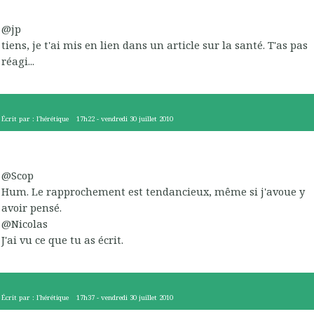
@jp
tiens, je t'ai mis en lien dans un article sur la santé. T'as pas
réagi...
Écrit par :
l'hérétique
17h22
-
vendredi 30
juillet 2010
@Scop
Hum. Le rapprochement est tendancieux, même si j'avoue y
avoir pensé.
@Nicolas
J'ai vu ce que tu as écrit.
Écrit par :
l'hérétique
17h37
-
vendredi 30
juillet 2010