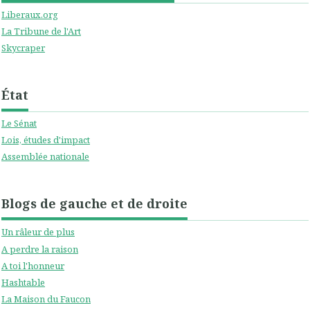
Liberaux.org
La Tribune de l'Art
Skycraper
État
Le Sénat
Lois, études d'impact
Assemblée nationale
Blogs de gauche et de droite
Un râleur de plus
A perdre la raison
A toi l'honneur
Hashtable
La Maison du Faucon