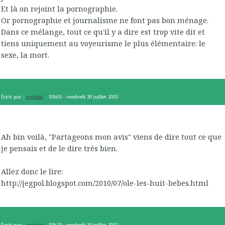
Et là on rejoint la pornographie.
Or pornographie et journalisme ne font pas bon ménage.
Dans ce mélange, tout ce qu'il y a dire est trop vite dit et
tiens uniquement au voyeurisme le plus élémentaire: le
sexe, la mort.
Écrit par :
raphael
10h05
-
vendredi 30
juillet 2010
Ah bin voilà, "Partageons mon avis" viens de dire tout ce que
je pensais et de le dire très bien.
Allez donc le lire:
http://jegpol.blogspot.com/2010/07/ole-les-huit-bebes.html
Écrit par :
raphael
10h20
-
vendredi 30
juillet 2010