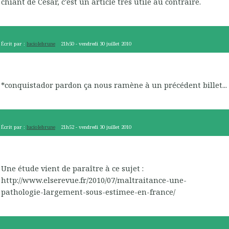
chiant de César, c'est un article très utile au contraire.
Écrit par :
luciolebrune
21h50
-
vendredi 30
juillet 2010
*conquistador pardon ça nous ramène à un précédent billet...
Écrit par :
luciolebrune
21h52
-
vendredi 30
juillet 2010
Une étude vient de paraître à ce sujet :
http://www.elserevue.fr/2010/07/maltraitance-une-
pathologie-largement-sous-estimee-en-france/