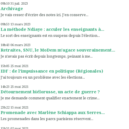
09h10
31
juil. 2023
Archivage
Je vais cesser d'écrire des notes ici. J'en conserve...
09h53
13
mars 2023
La méthode Ndiaye : acculer les enseignants à...
Le sort des enseignants est en suspens depuis l'élection...
18h43
06
mars 2023
Retraites, SNU, le MoDem m'agace souverainement...
Je n'avais pas écrit depuis longtemps, peinant à me...
15h05
25
mai 2021
IDF : de l'impuissance en politique (Régionales)
J'ai toujours eu un problème avec les élections...
14h23
25
mai 2021
Détournement biélorusse, un acte de guerre ?
Je me demande comment qualifier exactement le crime...
23h22
15
mai 2021
Promenade avec Marlène Schiappa aux Serres...
Les promenades dans les parcs parisiens réservent...
15h31
02
mai 2021