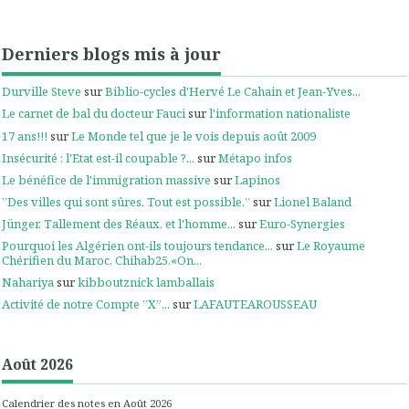
Derniers blogs mis à jour
Durville Steve
sur
Biblio-cycles d'Hervé Le Cahain et Jean-Yves...
Le carnet de bal du docteur Fauci
sur
l'information nationaliste
17 ans!!!
sur
Le Monde tel que je le vois depuis août 2009
Insécurité : l'Etat est-il coupable ?...
sur
Métapo infos
Le bénéfice de l'immigration massive
sur
Lapinos
”Des villes qui sont sûres. Tout est possible.”
sur
Lionel Baland
Jünger, Tallement des Réaux, et l'homme...
sur
Euro-Synergies
Pourquoi les Algérien ont-ils toujours tendance...
sur
Le Royaume
Chérifien du Maroc, Chihab25.«On...
Nahariya
sur
kibboutznick lamballais
Activité de notre Compte ”X”...
sur
LAFAUTEAROUSSEAU
Août 2026
Calendrier des notes en Août 2026