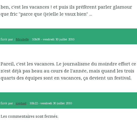
ben, c'est les vacances ! et puis ils préfèrent parler glamour
que fric "parce que (je)elle le vaux bien" ...
Écrit par :
Mirabelle
10h09
-
vendredi 30
juillet 2010
Pareil, c'est les vacances. Le journalisme du moindre effort ce
n'est déjà pas beau au cours de l'année, mais quand les trois
quarts des équipes sont en vacances, ça devient un festival.
Écrit par :
raphael
10h22
-
vendredi 30
juillet 2010
Les commentaires sont fermés.