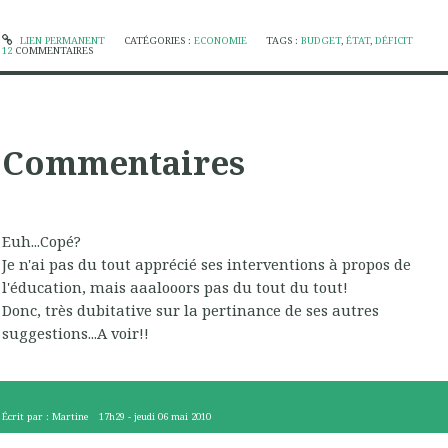
LIEN PERMANENT
CATÉGORIES :
ECONOMIE
TAGS :
BUDGET
,
ÉTAT
,
DÉFICIT
12
COMMENTAIRES
Commentaires
Euh...Copé?
Je n'ai pas du tout apprécié ses interventions à propos de
l'éducation, mais aaalooors pas du tout du tout!
Donc, très dubitative sur la pertinance de ses autres
suggestions...A voir!!
Écrit par :
Martine
17h29
-
jeudi 06
mai 2010