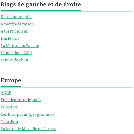
Blogs de gauche et de droite
Un râleur de plus
A perdre la raison
A toi l'honneur
Hashtable
La Maison du Faucon
Démosthène2012
Feuille de chou
Europe
ADLE
Vote des euro-députés
Euractive
Les Européens (programme)
Taurillon
La lettre de Marielle de Sarnez