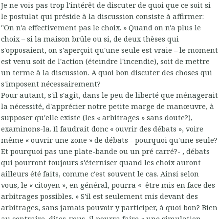
Je ne vois pas trop l'intérêt de discuter de quoi que ce soit si
le postulat qui préside à la discussion consiste à affirmer:
"On n'a effectivement pas le choix. » Quand on n'a plus le
choix – si la maison brûle ou si, de deux thèses qui
s'opposaient, on s'aperçoit qu'une seule est vraie – le moment
est venu soit de l'action (éteindre l'incendie), soit de mettre
un terme à la discussion. A quoi bon discuter des choses qui
s'imposent nécessairement?
Pour autant, s'il s'agit, dans le peu de liberté que ménagerait
la nécessité, d'apprécier notre petite marge de manœuvre, à
supposer qu'elle existe (les « arbitrages » sans doute?),
examinons-la. Il faudrait donc « ouvrir des débats », voire
même « ouvrir une zone » de débats - pourquoi qu'une seule?
Et pourquoi pas une plate-bande ou un pré carré?- , débats
qui pourront toujours s'éterniser quand les choix auront
ailleurs été faits, comme c'est souvent le cas. Ainsi selon
vous, le « citoyen », en général, pourra « être mis en face des
arbitrages possibles. » S'il est seulement mis devant des
arbitrages, sans jamais pouvoir y participer, à quoi bon? Bien
au contraire, dites-vous, il pourra faire « une simulation