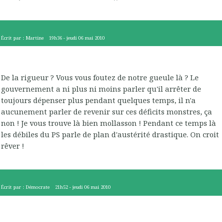
Écrit par :
Martine
19h36
-
jeudi 06
mai 2010
De la rigueur ? Vous vous foutez de notre gueule là ? Le
gouvernement a ni plus ni moins parler qu'il arrêter de
toujours dépenser plus pendant quelques temps, il n'a
aucunement parler de revenir sur ces déficits monstres, ça
non ! Je vous trouve là bien mollasson ! Pendant ce temps là
les débiles du PS parle de plan d'austérité drastique. On croit
rêver !
Écrit par :
Démocrate
21h52
-
jeudi 06
mai 2010