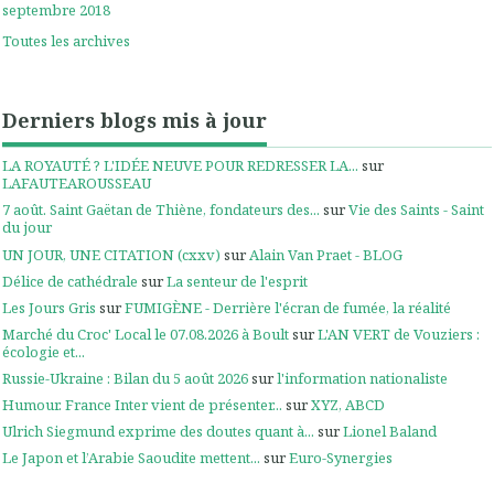
septembre 2018
Toutes les archives
Derniers blogs mis à jour
LA ROYAUTÉ ? L'IDÉE NEUVE POUR REDRESSER LA...
sur
LAFAUTEAROUSSEAU
7 août. Saint Gaëtan de Thiène, fondateurs des...
sur
Vie des Saints - Saint
du jour
UN JOUR, UNE CITATION (cxxv)
sur
Alain Van Praet - BLOG
Délice de cathédrale
sur
La senteur de l'esprit
Les Jours Gris
sur
FUMIGÈNE - Derrière l'écran de fumée, la réalité
Marché du Croc' Local le 07.08.2026 à Boult
sur
L'AN VERT de Vouziers :
écologie et...
Russie-Ukraine : Bilan du 5 août 2026
sur
l'information nationaliste
Humour. France Inter vient de présenter...
sur
XYZ, ABCD
Ulrich Siegmund exprime des doutes quant à...
sur
Lionel Baland
Le Japon et l’Arabie Saoudite mettent...
sur
Euro-Synergies