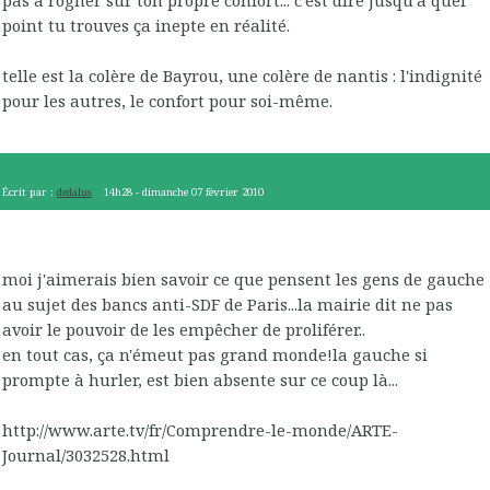
pas à rogner sur ton propre confort... c'est dire jusqu'à quel
point tu trouves ça inepte en réalité.
telle est la colère de Bayrou, une colère de nantis : l'indignité
pour les autres, le confort pour soi-même.
Écrit par :
dedalus
14h28
-
dimanche 07
février 2010
moi j'aimerais bien savoir ce que pensent les gens de gauche
au sujet des bancs anti-SDF de Paris...la mairie dit ne pas
avoir le pouvoir de les empêcher de proliférer..
en tout cas, ça n'émeut pas grand monde!la gauche si
prompte à hurler, est bien absente sur ce coup là...
http://www.arte.tv/fr/Comprendre-le-monde/ARTE-
Journal/3032528.html