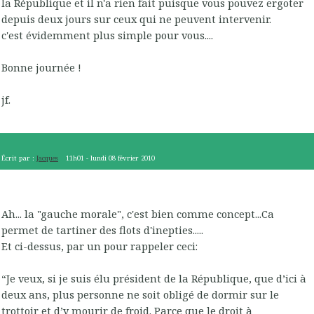
la République et il n'a rien fait puisque vous pouvez ergoter
depuis deux jours sur ceux qui ne peuvent intervenir.
c'est évidemment plus simple pour vous....
Bonne journée !
jf.
Écrit par :
Jacques
11h01
-
lundi 08
février 2010
Ah... la "gauche morale", c'est bien comme concept...Ca
permet de tartiner des flots d'inepties.....
Et ci-dessus, par un pour rappeler ceci:
“Je veux, si je suis élu président de la République, que d’ici à
deux ans, plus personne ne soit obligé de dormir sur le
trottoir et d’y mourir de froid. Parce que le droit à