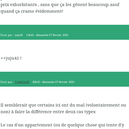
prix exhorbitants , sans que ça les gênent beaucoup..sauf
quand ça crame évidemment!
Écrit par :
juju41
15h45
-
dimanche 07
février 2010
++juju41 !
Écrit par :
FrédéricLN
20h20
-
dimanche 07
février 2010
Il semblerait que certains ici ont du mal (volontairement ou
non) à faire la différence entre deux cas types:
Le cas d'un appartement (ou de quelque chose qui tente d'y