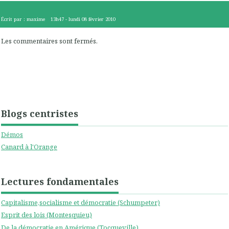
Écrit par :
maxime
13h47
-
lundi 08
février 2010
Les commentaires sont fermés.
Blogs centristes
Démos
Canard à l'Orange
Lectures fondamentales
Capitalisme,socialisme et démocratie (Schumpeter)
Esprit des lois (Montesquieu)
De la démocratie en Amérique (Tocqueville)