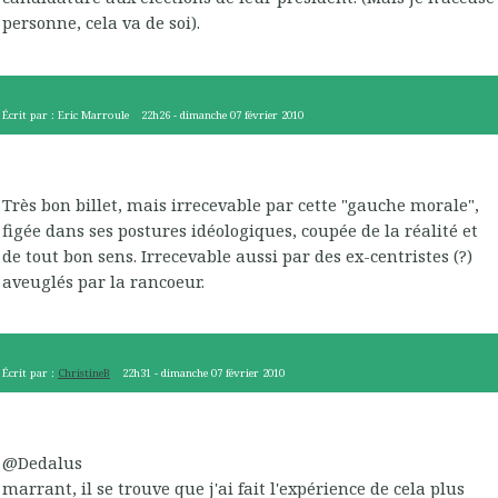
personne, cela va de soi).
Écrit par :
Eric Marroule
22h26
-
dimanche 07
février 2010
Très bon billet, mais irrecevable par cette "gauche morale",
figée dans ses postures idéologiques, coupée de la réalité et
de tout bon sens. Irrecevable aussi par des ex-centristes (?)
aveuglés par la rancoeur.
Écrit par :
ChristineB
22h31
-
dimanche 07
février 2010
@Dedalus
marrant, il se trouve que j'ai fait l'expérience de cela plus