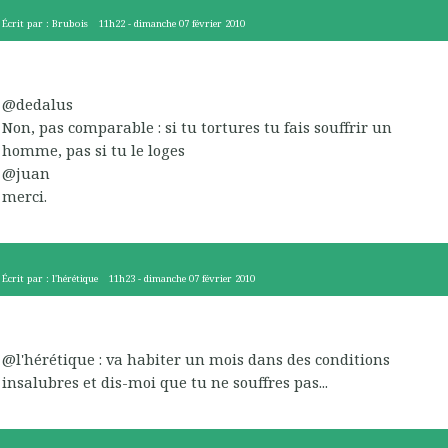
Écrit par :
Brubois
11h22
-
dimanche 07
février 2010
@dedalus
Non, pas comparable : si tu tortures tu fais souffrir un
homme, pas si tu le loges
@juan
merci.
Écrit par :
l'hérétique
11h23
-
dimanche 07
février 2010
@l'hérétique : va habiter un mois dans des conditions
insalubres et dis-moi que tu ne souffres pas...