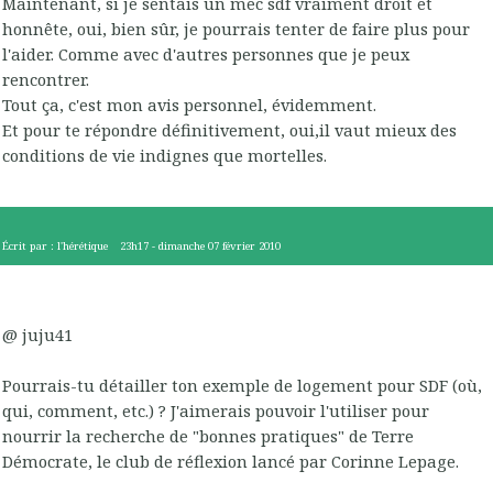
Maintenant, si je sentais un mec sdf vraiment droit et
honnête, oui, bien sûr, je pourrais tenter de faire plus pour
l'aider. Comme avec d'autres personnes que je peux
rencontrer.
Tout ça, c'est mon avis personnel, évidemment.
Et pour te répondre définitivement, oui,il vaut mieux des
conditions de vie indignes que mortelles.
Écrit par :
l'hérétique
23h17
-
dimanche 07
février 2010
@ juju41
Pourrais-tu détailler ton exemple de logement pour SDF (où,
qui, comment, etc.) ? J'aimerais pouvoir l'utiliser pour
nourrir la recherche de "bonnes pratiques" de Terre
Démocrate, le club de réflexion lancé par Corinne Lepage.