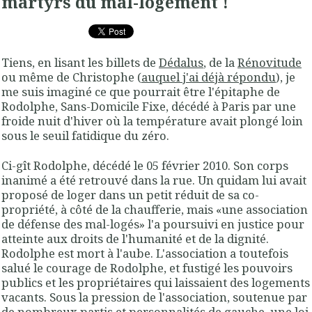
martyrs du mal-logement !
Tiens, en lisant les billets de
Dédalus
, de la
Rénovitude
ou même de Christophe (
auquel j'ai déjà répondu
), je
me suis imaginé ce que pourrait être l'épitaphe de
Rodolphe, Sans-Domicile Fixe, décédé à Paris par une
froide nuit d'hiver où la température avait plongé loin
sous le seuil fatidique du zéro.
Ci-gît Rodolphe, décédé le 05 février 2010. Son corps
inanimé a été retrouvé dans la rue. Un quidam lui avait
proposé de loger dans un petit réduit de sa co-
propriété, à côté de la chaufferie, mais «
une association
de défense des mal-logés»
l'a poursuivi en justice pour
atteinte aux droits de l'humanité et de la dignité.
Rodolphe est mort à l'aube. L'association a toutefois
salué le courage de Rodolphe, et fustigé les pouvoirs
publics et les propriétaires qui laissaient des logements
vacants. Sous la pression de l'association, soutenue par
de nombreux partis et personnalités de gauche, une loi