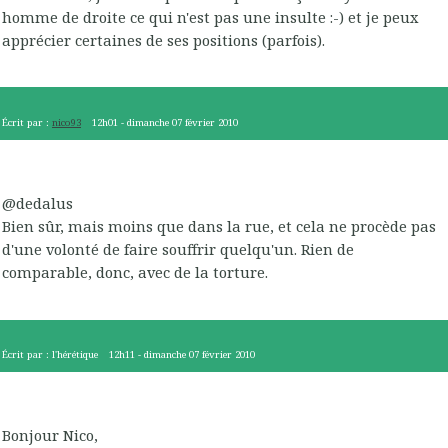
homme de droite ce qui n'est pas une insulte :-) et je peux
apprécier certaines de ses positions (parfois).
Écrit par :
nico93
12h01
-
dimanche 07
février 2010
@dedalus
Bien sûr, mais moins que dans la rue, et cela ne procède pas
d'une volonté de faire souffrir quelqu'un. Rien de
comparable, donc, avec de la torture.
Écrit par :
l'hérétique
12h11
-
dimanche 07
février 2010
Bonjour Nico,