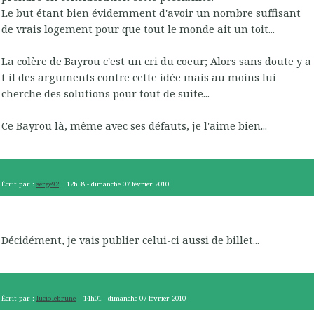
Le but étant bien évidemment d'avoir un nombre suffisant
de vrais logement pour que tout le monde ait un toit...
La colère de Bayrou c'est un cri du coeur; Alors sans doute y a
t il des arguments contre cette idée mais au moins lui
cherche des solutions pour tout de suite...
Ce Bayrou là, même avec ses défauts, je l'aime bien...
Écrit par :
serge92
12h58
-
dimanche 07
février 2010
Décidément, je vais publier celui-ci aussi de billet...
Écrit par :
luciolebrune
14h01
-
dimanche 07
février 2010