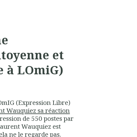
ne
itoyenne et
e à LOmiG)
 LOmIG (Expression Libre)
ent Wauquiez sa réaction
ression de 550 postes par
 Laurent Wauquiez est
la ne le regarde pas.