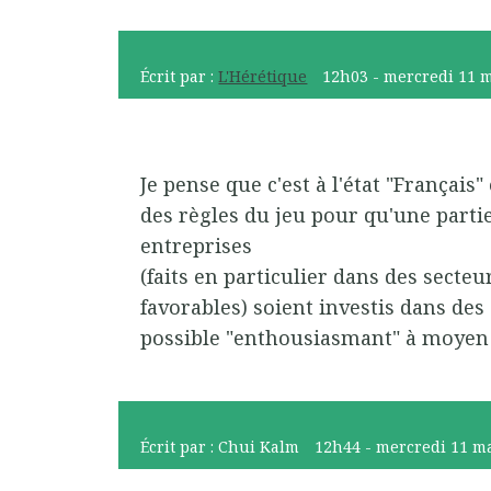
Écrit par :
L'Hérétique
12h03
-
mercredi 11
m
Je pense que c'est à l'état "Françai
des règles du jeu pour qu'une parti
entreprises
(faits en particulier dans des secte
favorables) soient investis dans des 
possible "enthousiasmant" à moyen 
Écrit par :
Chui Kalm
12h44
-
mercredi 11
ma