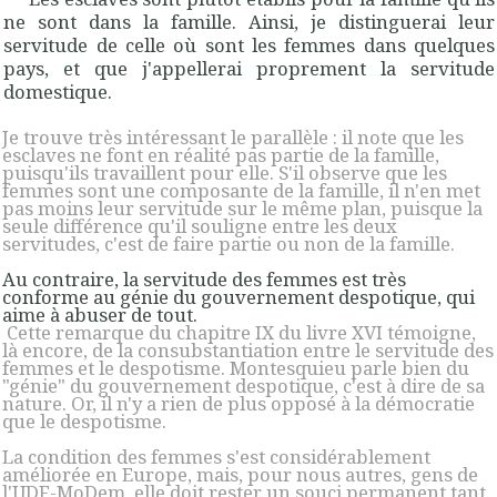
ne sont dans la famille. Ainsi, je distinguerai leur
servitude de celle où sont les femmes dans quelques
pays, et que j'appellerai proprement la servitude
domestique.
Je trouve très intéressant le parallèle : il note que les
esclaves ne font en réalité pas partie de la famille,
puisqu'ils travaillent pour elle. S'il observe que les
femmes sont une composante de la famille, il n'en met
pas moins leur servitude sur le même plan, puisque la
seule différence qu'il souligne entre les deux
servitudes, c'est de faire partie ou non de la famille.
Au contraire, la servitude des femmes est très
conforme au génie du gouverne­ment despotique, qui
aime à abuser de tout
.
Cette remarque du chapitre IX du livre XVI témoigne,
là encore, de la consubstantiation entre le servitude des
femmes et le despotisme. Montesquieu parle bien du
"génie" du gouvernement despotique, c'est à dire de sa
nature. Or, il n'y a rien de plus opposé à la démocratie
que le despotisme.
La condition des femmes s'est considérablement
améliorée en Europe, mais, pour nous autres, gens de
l'UDF-MoDem, elle doit rester un souci permanent tant