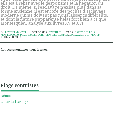
elle est à relier avec le despotisme et la négation du
droit. De même, si l'esclavage n'existe plus dans sa
forme ancienne, il est encore des poches d'esclavage
moderne qui ne doivent pas nous laisser indifférents,
et dont la nature s'apparente hélas fort bien à ce que
Montesquieu analyse aux livres XV et XVI.
LIEN PERMANENT
CATÉGORIES :
LECTURES
TAGS :
ESPRIT DES LOIS
,
MONTESQUIEU
,
DÉMOCRATIE
,
CONDITION DES FEMMES
,
ESCLAVAGE
,
UDF-MODEM
0
COMMENTAIRE
Les commentaires sont fermés.
Blogs centristes
Démos
Canard à l'Orange