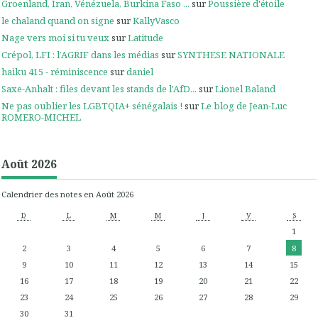
Groenland, Iran, Vénézuela, Burkina Faso ...
sur
Poussière d'étoile
le chaland quand on signe
sur
KallyVasco
Nage vers moi si tu veux
sur
Latitude
Crépol, LFI : l’AGRIF dans les médias
sur
SYNTHESE NATIONALE
haiku 415 - réminiscence
sur
daniel
Saxe-Anhalt : files devant les stands de l'AfD...
sur
Lionel Baland
Ne pas oublier les LGBTQIA+ sénégalais !
sur
Le blog de Jean-Luc
ROMERO-MICHEL
Août 2026
Calendrier des notes en Août 2026
D
L
M
M
J
V
S
1
2
3
4
5
6
7
8
9
10
11
12
13
14
15
16
17
18
19
20
21
22
23
24
25
26
27
28
29
30
31