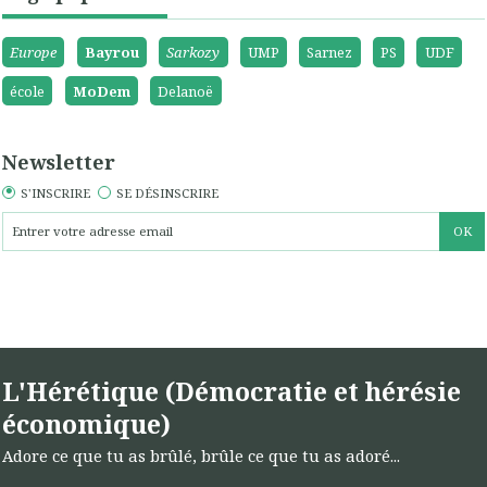
Europe
Bayrou
Sarkozy
UMP
Sarnez
PS
UDF
école
MoDem
Delanoë
Newsletter
S'INSCRIRE
SE DÉSINSCRIRE
L'Hérétique (Démocratie et hérésie
économique)
Adore ce que tu as brûlé, brûle ce que tu as adoré...