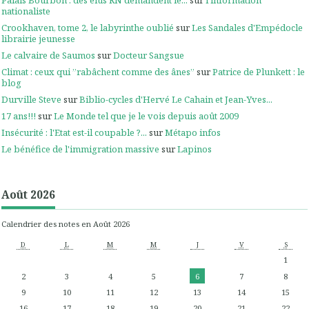
nationaliste
Crookhaven, tome 2, le labyrinthe oublié
sur
Les Sandales d'Empédocle
librairie jeunesse
Le calvaire de Saumos
sur
Docteur Sangsue
Climat : ceux qui ”rabâchent comme des ânes”
sur
Patrice de Plunkett : le
blog
Durville Steve
sur
Biblio-cycles d'Hervé Le Cahain et Jean-Yves...
17 ans!!!
sur
Le Monde tel que je le vois depuis août 2009
Insécurité : l'Etat est-il coupable ?...
sur
Métapo infos
Le bénéfice de l'immigration massive
sur
Lapinos
Août 2026
Calendrier des notes en Août 2026
D
L
M
M
J
V
S
1
2
3
4
5
6
7
8
9
10
11
12
13
14
15
16
17
18
19
20
21
22