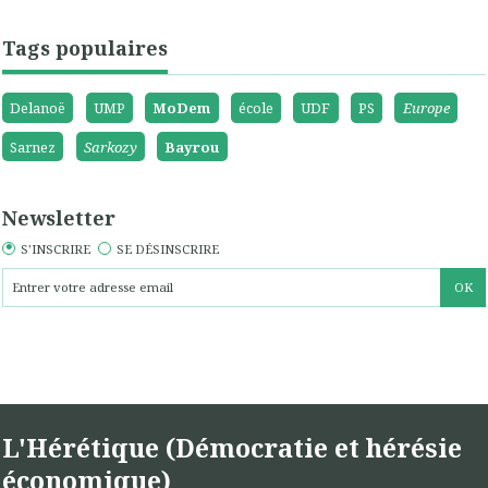
Tags populaires
Delanoë
UMP
MoDem
école
UDF
PS
Europe
Sarnez
Sarkozy
Bayrou
Newsletter
S'INSCRIRE
SE DÉSINSCRIRE
L'Hérétique (Démocratie et hérésie
économique)