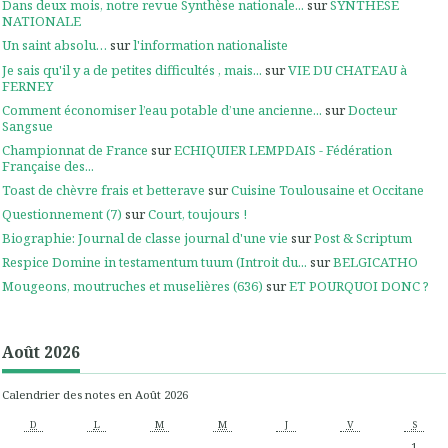
Dans deux mois, notre revue Synthèse nationale...
sur
SYNTHESE
NATIONALE
Un saint absolu…
sur
l'information nationaliste
Je sais qu'il y a de petites difficultés , mais...
sur
VIE DU CHATEAU à
FERNEY
Comment économiser l’eau potable d’une ancienne...
sur
Docteur
Sangsue
Championnat de France
sur
ECHIQUIER LEMPDAIS - Fédération
Française des...
Toast de chèvre frais et betterave
sur
Cuisine Toulousaine et Occitane
Questionnement (7)
sur
Court, toujours !
Biographie: Journal de classe journal d'une vie
sur
Post & Scriptum
Respice Domine in testamentum tuum (Introit du...
sur
BELGICATHO
Mougeons, moutruches et muselières (636)
sur
ET POURQUOI DONC ?
Août 2026
Calendrier des notes en Août 2026
D
L
M
M
J
V
S
1