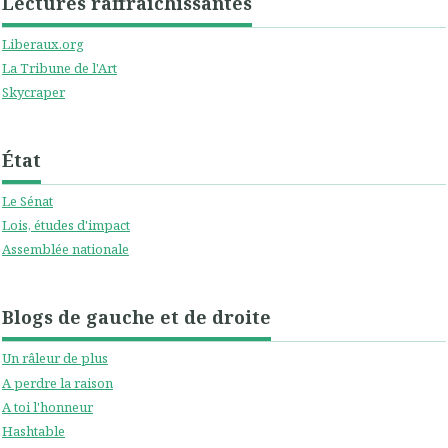
Lectures raffraîchissantes
Liberaux.org
La Tribune de l'Art
Skycraper
État
Le Sénat
Lois, études d'impact
Assemblée nationale
Blogs de gauche et de droite
Un râleur de plus
A perdre la raison
A toi l'honneur
Hashtable