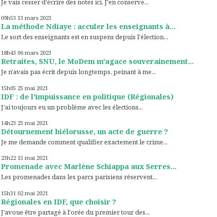
Je vais cesser d'écrire des notes ici. J'en conserve...
09h53
13
mars 2023
La méthode Ndiaye : acculer les enseignants à...
Le sort des enseignants est en suspens depuis l'élection...
18h43
06
mars 2023
Retraites, SNU, le MoDem m'agace souverainement...
Je n'avais pas écrit depuis longtemps, peinant à me...
15h05
25
mai 2021
IDF : de l'impuissance en politique (Régionales)
J'ai toujours eu un problème avec les élections...
14h23
25
mai 2021
Détournement biélorusse, un acte de guerre ?
Je me demande comment qualifier exactement le crime...
23h22
15
mai 2021
Promenade avec Marlène Schiappa aux Serres...
Les promenades dans les parcs parisiens réservent...
15h31
02
mai 2021
Régionales en IDF, que choisir ?
J'avoue être partagé à l'orée du premier tour des...