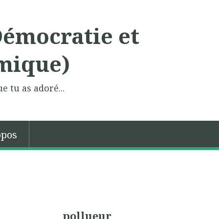
Démocratie et
mique)
e tu as adoré...
opos
pollueur