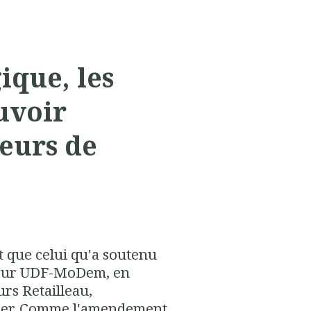
ique, les
uvoir
teurs de
 que celui qu'a soutenu
eur
UDF-MoDem
, en
rs Retailleau,
ller. Comme l'amendement