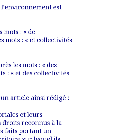
de l'environnement est
es mots : « de
es mots : «
et collectivités
près les mots : « des
ts : «
et des collectivités
un article ainsi rédigé :
oriales et leurs
droits reconnus à la
es faits portant un
ritoire sur lequel ils