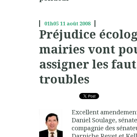
01h05
11
août 2008
Préjudice écolog
mairies vont po
assigner les fau
troubles
Excellent amendement
Daniel Soulage
, sénat
compagnie des sénateu
Darniche,Revet et Ke