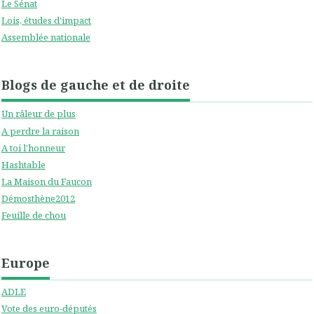
Le Sénat
Lois, études d'impact
Assemblée nationale
Blogs de gauche et de droite
Un râleur de plus
A perdre la raison
A toi l'honneur
Hashtable
La Maison du Faucon
Démosthène2012
Feuille de chou
Europe
ADLE
Vote des euro-députés