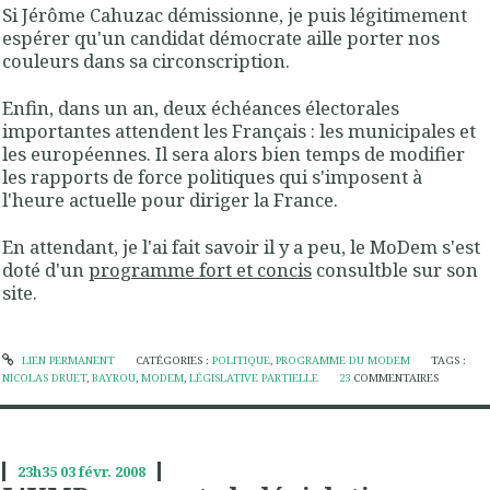
Si Jérôme Cahuzac démissionne, je puis légitimement
espérer qu'un candidat démocrate aille porter nos
couleurs dans sa circonscription.
Enfin, dans un an, deux échéances électorales
importantes attendent les Français : les municipales et
les européennes. Il sera alors bien temps de modifier
les rapports de force politiques qui s'imposent à
l'heure actuelle pour diriger la France.
En attendant, je l'ai fait savoir il y a peu, le MoDem s'est
doté d'un
programme fort et concis
consultble sur son
site.
LIEN PERMANENT
CATÉGORIES :
POLITIQUE
,
PROGRAMME DU MODEM
TAGS :
NICOLAS DRUET
,
BAYROU
,
MODEM
,
LÉGISLATIVE PARTIELLE
23
COMMENTAIRES
23h35
03
févr. 2008