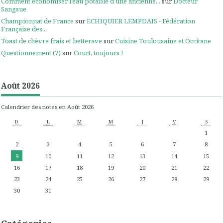
Comment économiser l’eau potable d’une ancienne...
sur
Docteur
Sangsue
Championnat de France
sur
ECHIQUIER LEMPDAIS - Fédération
Française des...
Toast de chèvre frais et betterave
sur
Cuisine Toulousaine et Occitane
Questionnement (7)
sur
Court, toujours !
Août 2026
Calendrier des notes en Août 2026
D
L
M
M
J
V
S
1
2
3
4
5
6
7
8
9
10
11
12
13
14
15
16
17
18
19
20
21
22
23
24
25
26
27
28
29
30
31