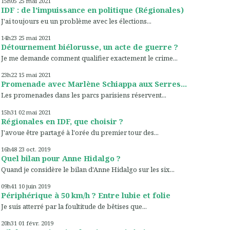
15h05
25
mai 2021
IDF : de l'impuissance en politique (Régionales)
J'ai toujours eu un problème avec les élections...
14h23
25
mai 2021
Détournement biélorusse, un acte de guerre ?
Je me demande comment qualifier exactement le crime...
23h22
15
mai 2021
Promenade avec Marlène Schiappa aux Serres...
Les promenades dans les parcs parisiens réservent...
15h31
02
mai 2021
Régionales en IDF, que choisir ?
J'avoue être partagé à l'orée du premier tour des...
16h48
23
oct. 2019
Quel bilan pour Anne Hidalgo ?
Quand je considère le bilan d'Anne Hidalgo sur les six...
09h41
10
juin 2019
Périphérique à 50 km/h ? Entre lubie et folie
Je suis atterré par la foultitude de bêtises que...
20h31
01
févr. 2019