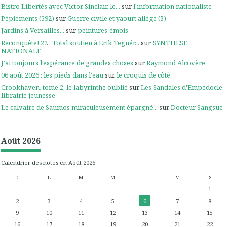
Bistro Libertés avec Victor Sinclair, le...
sur
l'information nationaliste
Pépiements (592)
sur
Guerre civile et yaourt allégé (3)
Jardins à Versailles...
sur
peintures-émois
Reconquête! 22 : Total soutien à Erik Tegnér...
sur
SYNTHESE
NATIONALE
J’ai toujours l’espérance de grandes choses
sur
Raymond Alcovère
06 août 2026 : les pieds dans l'eau
sur
le croquis de côté
Crookhaven, tome 2, le labyrinthe oublié
sur
Les Sandales d'Empédocle
librairie jeunesse
Le calvaire de Saumos miraculeusement épargné...
sur
Docteur Sangsue
Août 2026
Calendrier des notes en Août 2026
D
L
M
M
J
V
S
1
2
3
4
5
6
7
8
9
10
11
12
13
14
15
16
17
18
19
20
21
22