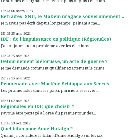
Le sort des enseignants est en suspens depuis l'élection...
18h43
06
mars 2023
Retraites, SNU, le MoDem m'agace souverainement...
Je n'avais pas écrit depuis longtemps, peinant à me...
15h05
25
mai 2021
IDF : de l'impuissance en politique (Régionales)
J'ai toujours eu un problème avec les élections...
14h23
25
mai 2021
Détournement biélorusse, un acte de guerre ?
Je me demande comment qualifier exactement le crime...
23h22
15
mai 2021
Promenade avec Marlène Schiappa aux Serres...
Les promenades dans les parcs parisiens réservent...
15h31
02
mai 2021
Régionales en IDF, que choisir ?
J'avoue être partagé à l'orée du premier tour des...
16h48
23
oct. 2019
Quel bilan pour Anne Hidalgo ?
Quand je considère le bilan d'Anne Hidalgo sur les six...