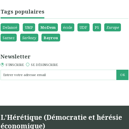
Tags populaires
Delanoë
UMP
MoDem
école
UDF
PS
Europe
Sarnez
Sarkozy
Bayrou
Newsletter
S'INSCRIRE
SE DÉSINSCRIRE
L'Hérétique (Démocratie et hérésie
économique)